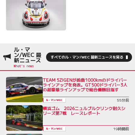
ル・マ
ン/WEC 最
すべてのル・マン/WEC 最新ニュースを見る
新ニュース
TEAM 5ZIGENが鈴鹿1000kmのドライバー
ラインアップを発表。GT500ドライバー3人
の超豪華ラインアップで総合優勝目指す
55分前
ル・マン/WEC
横浜ゴム 2026ニュルブルクリンク耐久シ
リーズ第7戦 レースレポート
19時間前
ル・マン/WEC