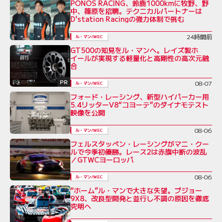
PONOS RACING、鈴鹿1000kmに牧野、野
中、篠原を招聘。テクニカルパートナーは
D’station Racingの強力体制で挑む
24時間前
ル・マン/WEC
GT500の知見をル・マンへ。レイズ製ホ
イールが実現する軽量化と高剛性の高次元融
合
PR
08-07
ル・マン/WEC
フォード・レーシング、新型ハイパーカー用
5.4リッターV8“コヨーテ”のダイナモテスト
映像を公開
08-06
ル・マン/WEC
フェルスタッペン・レーシングがマニ・クー
ルで今季初優勝。レース2は赤旗中断の波乱
／GTWCヨーロッパ
08-06
ル・マン/WEC
“ホーム”ル・マンで大きな失望。プジョー
9X8、改良型開発と並行し不調の原因を徹底
究明へ