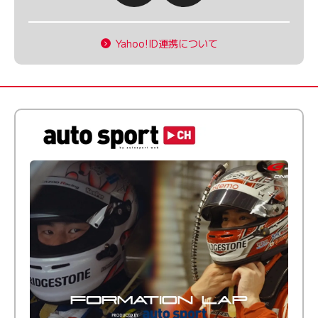
Yahoo!ID連携について
倒す相手を、信じてる。小林利徠斗 × 野村勇斗
【FORMATION LAP Produced by auto sport】