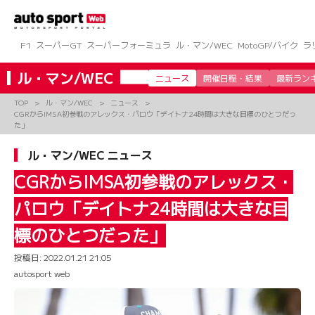
コ
ン
テ
ン
F1
スーパーGT
スーパーフォーミュラ
ル・マン/WEC
MotoGP/バイク
ラ
ツ
へ
ル・マン/WEC
ニュース
開催日程・結果
最新ラン
ス
キ
TOP
ル・マン/WEC
ニュース
ッ
CGRからIMSA初参戦のアレックス・パロウ「デイトナ24時間は大きな目標のひとつだっ
プ
た」
ル・マン/WEC ニュース
CGRからIMSA初参戦のアレックス・
パロウ「デイトナ24時間は大きな目
標のひとつだった」
投稿日:
2022.01.21 21:05
autosport web