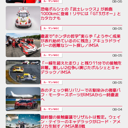
08-06
ル・マン/WEC
恐竜ポルシェの『武士レックス』が鈴鹿
1000kmに登場！リヤには「GT3ガオー」と
カタカナも
08-05
ル・マン/WEC
撤退で“ホンダの哲学”実らず「ようやく成果
が表れ始めているのに残念」アキュラドライ
バーの困難なシート探し／IMSA
08-05
ル・マン/WEC
「一線を超えた走り」と残り11分での接触を
非難。激しい2位争い演じたポルシェとキャ
デラック／IMSA
08-05
ル・マン/WEC
赤のチェック柄リバリーでお馴染みの強豪パ
フ・モータースポーツがIMSAから一時撤退
へ
08-04
ル・マン/WEC
最終盤の接触審議でリザルトは暫定。ウェイ
ン・テイラーのキャデラックがロード・アメ
リカを制す／IMSA第8戦