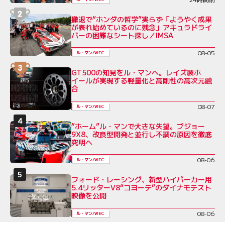
撤退で“ホンダの哲学”実らず「ようやく成果
が表れ始めているのに残念」アキュラドライ
バーの困難なシート探し／IMSA
08-05
ル・マン/WEC
GT500の知見をル・マンへ。レイズ製ホ
イールが実現する軽量化と高剛性の高次元融
合
08-07
ル・マン/WEC
“ホーム”ル・マンで大きな失望。プジョー
9X8、改良型開発と並行し不調の原因を徹底
究明へ
08-06
ル・マン/WEC
フォード・レーシング、新型ハイパーカー用
5.4リッターV8“コヨーテ”のダイナモテスト
映像を公開
08-06
ル・マン/WEC