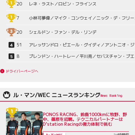
20
レネ・ラスト／ロビン・フラインス
7
小林可夢偉／マイク・コンウェイ／ニック・デ・フリー
20
シェルドン・ファン・デル・リンデ
51
アレッサンドロ・ピエール・グイディ／アントニオ・ジ
8
ブレンドン・ハートレー／平川亮／セバスチャン・ブエ
ドライバーページへ
ル・マン/WEC ニュースランキング
PONOS RACING、鈴鹿1000kmに牧野、野
中、篠原を招聘。テクニカルパートナーは
D’station Racingの強力体制で挑む
24時間前
ル・マン/WEC