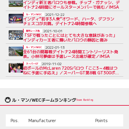
インディ新王者パロウも参戦。チップ・ガナッシ、デ
イトナ24時間にオールスターメンバーで挑む／IMSA
2021-12-22
ル・マン/WEC
インディ“若手3人衆”オワード、ハータ、デフラン
チェスコが共闘。デイトナ24時間参戦へ
2021-10-01
海外レース他
「SFで戦ったことにはとても大きな意味があった」
インディカー王者に輝いたパロウの勝因と強み
2022-01-13
ル・マン/WEC
全61台の開幕戦デイトナ24時間エントリーリスト発
表。小林可夢偉は予選レース出場が確定／IMSA
2019-11-02
スーパーGT
初ポールのMcLaren 720Sパロウ「ここ3～4戦はつ
ねに予選に手応え」／スーパーGT第8戦 GT300ポー
ル会見
ル・マン/WECチームランキング
Team Ranking
Pos.
Manufacturer
Points