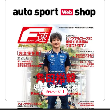
F速 Premium Vol.3
角田裕毅 現在・過去・未来
2,100円
商品ページ