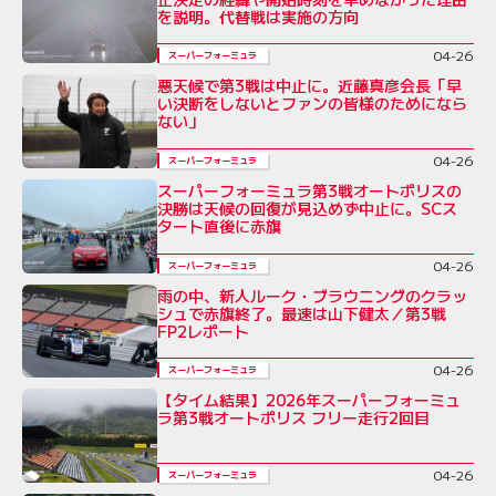
を説明。代替戦は実施の方向
04-26
スーパーフォーミュラ
悪天候で第3戦は中止に。近藤真彦会長「早
い決断をしないとファンの皆様のためになら
ない」
04-26
スーパーフォーミュラ
スーパーフォーミュラ第3戦オートポリスの
決勝は天候の回復が見込めず中止に。SCス
タート直後に赤旗
04-26
スーパーフォーミュラ
雨の中、新人ルーク・ブラウニングのクラッ
シュで赤旗終了。最速は山下健太／第3戦
FP2レポート
04-26
スーパーフォーミュラ
【タイム結果】2026年スーパーフォーミュ
ラ第3戦オートポリス フリー走行2回目
04-26
スーパーフォーミュラ