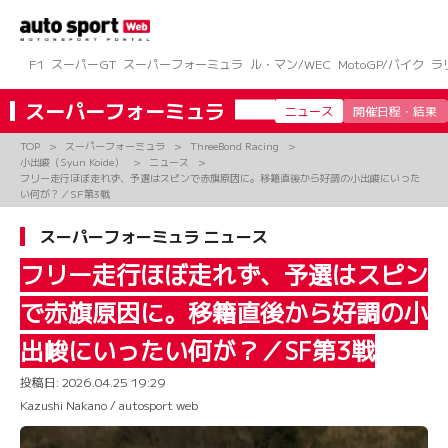
コ
ン
テ
ン
F1
スーパーGT
スーパーフォーミュラ
ル・マン/WEC
MotoGP/バイク
ラ
ツ
へ
スーパーフォーミュラ
ニュース
開催日程・結果
ス
キ
TOP
スーパーフォーミュラ
ThreeBond Racing
ッ
小出峻（Syun Koide）
ニュース
プ
フリー走行ほぼ走れず、予選はスピンで赤旗原因に。移籍直後から好調の小出峻にいった
い何が？／SF第3戦
スーパーフォーミュラ ニュース
フリー走行ほぼ走れず、予選はスピン
で赤旗原因に。移籍直後から好調の小
出峻にいったい何が？／SF第3戦
投稿日:
2026.04.25 19:29
Kazushi Nakano / autosport web