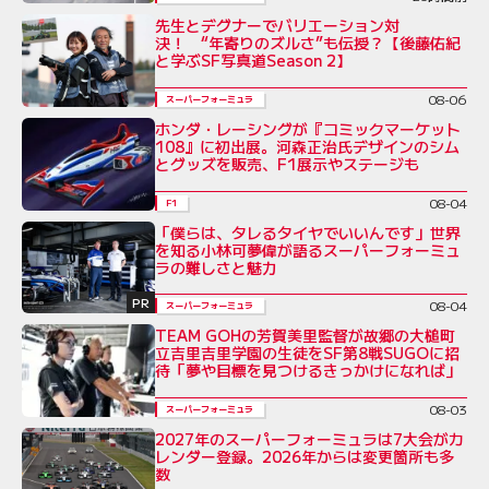
先生とデグナーでバリエーション対
決！ “年寄りのズルさ”も伝授？【後藤佑紀
と学ぶSF写真道Season 2】
08-06
スーパーフォーミュラ
ホンダ・レーシングが『コミックマーケット
108』に初出展。河森正治氏デザインのシム
とグッズを販売、F1展示やステージも
08-04
F1
「僕らは、タレるタイヤでいいんです」世界
を知る小林可夢偉が語るスーパーフォーミュ
ラの難しさと魅力
PR
08-04
スーパーフォーミュラ
TEAM GOHの芳賀美里監督が故郷の大槌町
立吉里吉里学園の生徒をSF第8戦SUGOに招
待「夢や目標を見つけるきっかけになれば」
08-03
スーパーフォーミュラ
2027年のスーパーフォーミュラは7大会がカ
レンダー登録。2026年からは変更箇所も多
数