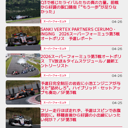
Q3で感じたライバルたちの真の力量。前戦
から好調の阪口晴南「“もう一歩”が足りな
かった」
04-26
スーパーフォーミュラ
SANKI VERTEX PARTNERS CERUMO・
INGING 2026スーパーフォーミュラ第3戦
オートポリス 予選レポート
04-26
スーパーフォーミュラ
2026スーパーフォーミュラ第3戦オートポリ
ス TV放送＆タイムスケジュール／最新エ
ントリーリスト
04-26
スーパーフォーミュラ
予選日完全制圧の岩佐に小池エンジニアが与
えた”詰めしろ”。ハイブリッド・セットアッ
プも奏功／SF第3戦
04-25
スーパーフォーミュラ
フリー走行ほぼ走れず、予選はスピンで赤旗
原因に。移籍直後から好調の小出峻にいった
い何が？／SF第3戦