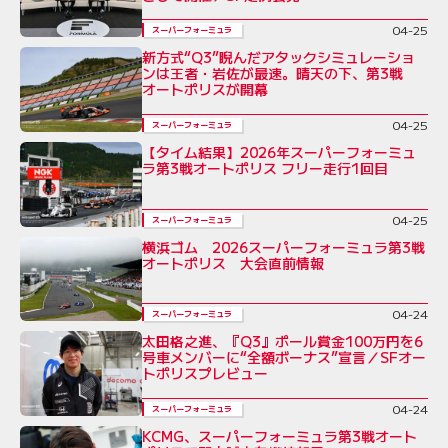
04-25
スーパーフォーミュラ
新方式“Q3”睨んだアタックシミュレーショ
ンは王者・岩佐が最速。晴天の下、第3戦
オートポリスが開幕
04-25
スーパーフォーミュラ
【タイム結果】2026年スーパーフォーミュ
ラ第3戦オートポリス フリー走行1回目
04-25
スーパーフォーミュラ
横浜ゴム 2026スーパーフォーミュラ第3戦
オートポリス 大会直前情報
04-24
スーパーフォーミュラ
太田格之進、『Q3』ポール賞金100万円を6
号車メンバーに“全額ボーナス”宣言／SFオー
トポリスプレビュー
04-24
スーパーフォーミュラ
KCMG、スーパーフォーミュラ第3戦オート