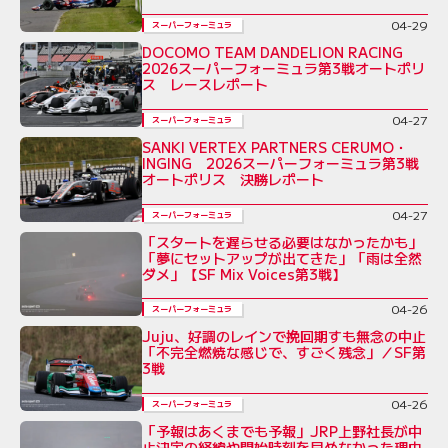
04-29
スーパーフォーミュラ
DOCOMO TEAM DANDELION RACING
2026スーパーフォーミュラ第3戦オートポリ
ス レースレポート
04-27
スーパーフォーミュラ
SANKI VERTEX PARTNERS CERUMO・
INGING 2026スーパーフォーミュラ第3戦
オートポリス 決勝レポート
04-27
スーパーフォーミュラ
「スタートを遅らせる必要はなかったかも」
「夢にセットアップが出てきた」「雨は全然
ダメ」【SF Mix Voices第3戦】
04-26
スーパーフォーミュラ
Juju、好調のレインで挽回期すも無念の中止
「不完全燃焼な感じで、すごく残念」／SF第
3戦
04-26
スーパーフォーミュラ
「予報はあくまでも予報」JRP上野社長が中
止決定の経緯や開始時刻を早めなかった理由