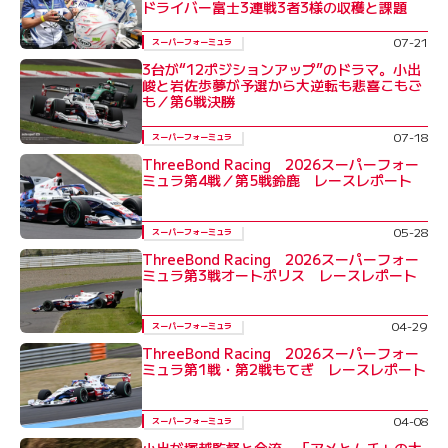
ドライバー富士3連戦3者3様の収穫と課題
07-21
スーパーフォーミュラ
3台が“12ポジションアップ”のドラマ。小出
峻と岩佐歩夢が予選から大逆転も悲喜こもご
も／第6戦決勝
07-18
スーパーフォーミュラ
ThreeBond Racing 2026スーパーフォー
ミュラ第4戦／第5戦鈴鹿 レースレポート
05-28
スーパーフォーミュラ
ThreeBond Racing 2026スーパーフォー
ミュラ第3戦オートポリス レースレポート
04-29
スーパーフォーミュラ
ThreeBond Racing 2026スーパーフォー
ミュラ第1戦・第2戦もてぎ レースレポート
04-08
スーパーフォーミュラ
小出が塚越監督と合流。「アメとムチ」の大