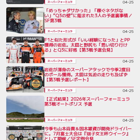
04-25
スーパーフォーミュラ
「めっちゃダサかった」「稼ぐネタがな
い」“Q3の壁”に阻まれた3人の予選裏事情／
SF第3戦
04-25
スーパーフォーミュラ
F1と似た形式が「いい経験になった」とPP
獲得の岩佐。太田と野尻も「思い切り行け
る」とQ3に好感【第3戦予選会見】
04-25
スーパーフォーミュラ
岩佐が渾身のスーパーアタックで今季2度目
のポール獲得。太田は気迫の走りも及ばず
【第3戦予選レポート】
04-25
スーパーフォーミュラ
【正式結果】2026年スーパーフォーミュラ
第3戦オートポリス 予選
04-25
スーパーフォーミュラ
今季も山本尚貴＆国本雄資が開発ドライバー
に。7月富士大会は『瑶子女王杯ウイーク』
として開催／SF定例会見