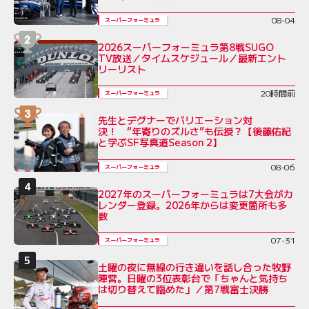
08-04
スーパーフォーミュラ
2026スーパーフォーミュラ第8戦SUGO
TV放送／タイムスケジュール／最新エント
リーリスト
20時間前
スーパーフォーミュラ
先生とデグナーでバリエーション対
決！ “年寄りのズルさ”も伝授？【後藤佑紀
と学ぶSF写真道Season 2】
08-06
スーパーフォーミュラ
2027年のスーパーフォーミュラは7大会がカ
レンダー登録。2026年からは変更箇所も多
数
07-31
スーパーフォーミュラ
土曜の夜に無線の行き違いを話し合った牧野
陣営。日曜の3位表彰台で「ちゃんと気持ち
は切り替えて臨めた」／第7戦富士決勝