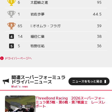
6
太田格之進
95
1
岩佐歩夢
44.5
65
I.オオムラ・フラガ
39
14
福住仁嶺
38
5
牧野任祐
36
ドライバーページへ
関連スーパーフォーミュラ
ドライバーニュース
ニュースをもっと見る
ThreeBond Racing 2026スーパーフォー
ミュラ第3戦・第6戦・第7戦富士 レースレ
ポート