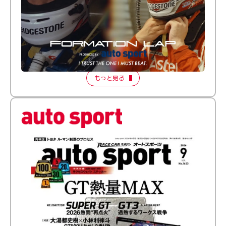
倒す相手を、信じてる。小林利徠斗 × 野村勇斗
【FORMATION LAP Produced by auto sport】
2026 Episode 2
もっと見る