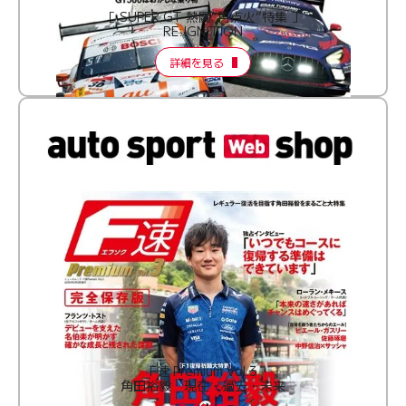
［ SUPER GT 熱闘“再点火”特集 ］
RE:IGNITION
詳細を見る
F速 Premium Vol.3
角田裕毅 現在・過去・未来