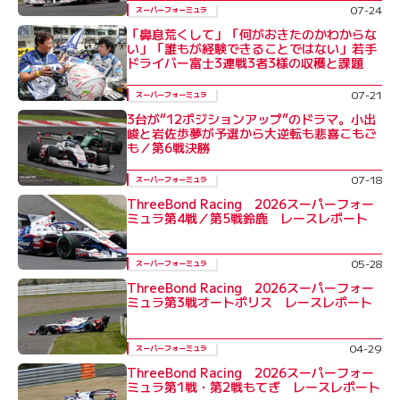
07-24
スーパーフォーミュラ
「鼻息荒くして」「何がおきたのかわからな
い」「誰もが経験できることではない」若手
ドライバー富士3連戦3者3様の収穫と課題
07-21
スーパーフォーミュラ
3台が“12ポジションアップ”のドラマ。小出
峻と岩佐歩夢が予選から大逆転も悲喜こもご
も／第6戦決勝
07-18
スーパーフォーミュラ
ThreeBond Racing 2026スーパーフォー
ミュラ第4戦／第5戦鈴鹿 レースレポート
05-28
スーパーフォーミュラ
ThreeBond Racing 2026スーパーフォー
ミュラ第3戦オートポリス レースレポート
04-29
スーパーフォーミュラ
ThreeBond Racing 2026スーパーフォー
ミュラ第1戦・第2戦もてぎ レースレポート