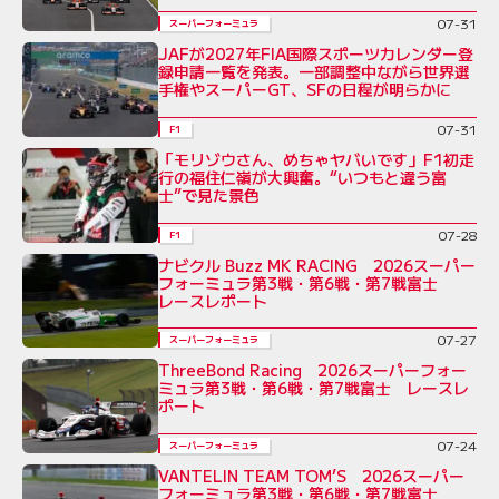
07-31
スーパーフォーミュラ
JAFが2027年FIA国際スポーツカレンダー登
録申請一覧を発表。一部調整中ながら世界選
手権やスーパーGT、SFの日程が明らかに
07-31
F1
「モリゾウさん、めちゃヤバいです」F1初走
行の福住仁嶺が大興奮。“いつもと違う富
士”で見た景色
07-28
F1
ナビクル Buzz MK RACING 2026スーパー
フォーミュラ第3戦・第6戦・第7戦富士
レースレポート
07-27
スーパーフォーミュラ
ThreeBond Racing 2026スーパーフォー
ミュラ第3戦・第6戦・第7戦富士 レースレ
ポート
07-24
スーパーフォーミュラ
VANTELIN TEAM TOM’S 2026スーパー
フォーミュラ第3戦・第6戦・第7戦富士