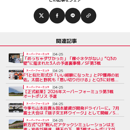
関連記事
04-25
スーパーフォーミュラ
「めっちゃダサかった」「稼ぐネタがない」“Q3の
壁”に阻まれた3人の予選裏事情／SF第3戦
04-25
スーパーフォーミュラ
F1と似た形式が「いい経験になった」とPP獲得の岩
佐。太田と野尻も「思い切り行ける」とQ3に好感
【第3戦予選会見】
04-25
スーパーフォーミュラ
【正式結果】2026年スーパーフォーミュラ第3戦
オートポリス 予選
04-25
スーパーフォーミュラ
今季も山本尚貴＆国本雄資が開発ドライバーに。7月
富士大会は『瑶子女王杯ウイーク』として開催／SF
定例会見
04-25
スーパーフォーミュラ
新方式“Q3”睨んだアタックシミュレーションは王
者・岩佐が最速。晴天の下、第3戦オートポリスが開