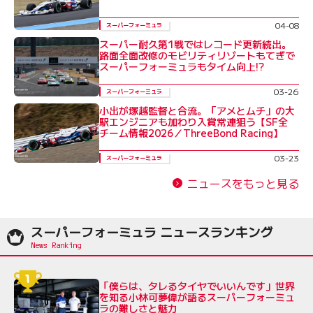
04-08
スーパーフォーミュラ
スーパー耐久第1戦ではレコード更新続出。
路面全面改修のモビリティリゾートもてぎで
スーパーフォーミュラもタイム向上!?
03-26
スーパーフォーミュラ
小出が塚越監督と合流。「アメとムチ」の大
駅エンジニアも加わり入賞常連狙う【SF全
チーム情報2026／ThreeBond Racing】
03-23
スーパーフォーミュラ
ニュースをもっと見る
スーパーフォーミュラ ニュースランキング
「僕らは、タレるタイヤでいいんです」世界
を知る小林可夢偉が語るスーパーフォーミュ
ラの難しさと魅力