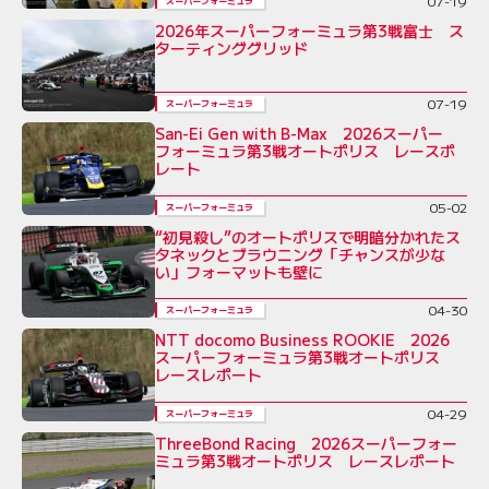
07-19
スーパーフォーミュラ
2026年スーパーフォーミュラ第3戦富士 ス
ターティンググリッド
07-19
スーパーフォーミュラ
San-Ei Gen with B-Max 2026スーパー
フォーミュラ第3戦オートポリス レースポ
レート
05-02
スーパーフォーミュラ
“初見殺し”のオートポリスで明暗分かれたス
タネックとブラウニング「チャンスが少な
い」フォーマットも壁に
04-30
スーパーフォーミュラ
NTT docomo Business ROOKIE 2026
スーパーフォーミュラ第3戦オートポリス
レースレポート
04-29
スーパーフォーミュラ
ThreeBond Racing 2026スーパーフォー
ミュラ第3戦オートポリス レースレポート