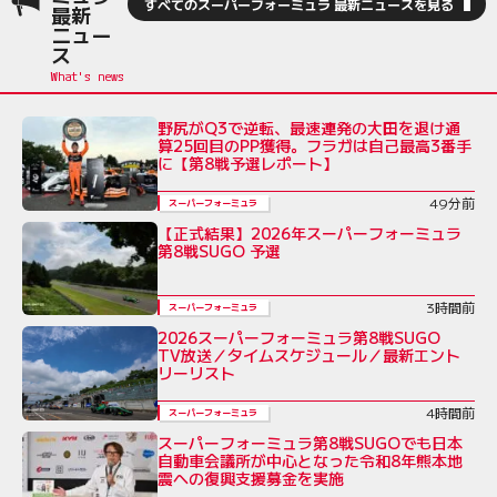
すべてのスーパーフォーミュラ 最新ニュースを見る
最新
ニュー
ス
野尻がQ3で逆転、最速連発の大田を退け通
算25回目のPP獲得。フラガは自己最高3番手
に【第8戦予選レポート】
49分前
スーパーフォーミュラ
【正式結果】2026年スーパーフォーミュラ
第8戦SUGO 予選
3時間前
スーパーフォーミュラ
2026スーパーフォーミュラ第8戦SUGO
TV放送／タイムスケジュール／最新エント
リーリスト
4時間前
スーパーフォーミュラ
スーパーフォーミュラ第8戦SUGOでも日本
自動車会議所が中心となった令和8年熊本地
震への復興支援募金を実施