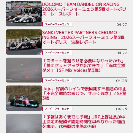
DOCOMO TEAM DANDELION RACING
2026スーパーフォーミュラ第3戦オートポリ
ス レースレポート
04-27
スーパーフォーミュラ
SANKI VERTEX PARTNERS CERUMO・
INGING 2026スーパーフォーミュラ第3戦
オートポリス 決勝レポート
04-27
スーパーフォーミュラ
「スタートを遅らせる必要はなかったかも」
「夢にセットアップが出てきた」「雨は全然
ダメ」【SF Mix Voices第3戦】
04-26
スーパーフォーミュラ
Juju、好調のレインで挽回期すも無念の中止
「不完全燃焼な感じで、すごく残念」／SF第
3戦
04-26
スーパーフォーミュラ
「予報はあくまでも予報」JRP上野社長が中
止決定の経緯や開始時刻を早めなかった理由
を説明。代替戦は実施の方向