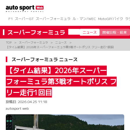
コ
ン
テ
ン
F1
スーパーGT
スーパーフォーミュラ
ル・マン/WEC
MotoGP/バイク
ラ
ツ
へ
スーパーフォーミュラ
ニュース
開催日程・結果
ス
キ
TOP
スーパーフォーミュラ
ニュース
ッ
【タイム結果】2026年スーパーフォーミュラ第3戦オートポリス フリー走行1回目
プ
スーパーフォーミュラ ニュース
【タイム結果】2026年スーパー
フォーミュラ第3戦オートポリス フ
リー走行1回目
投稿日:
2026.04.25 11:18
autosport web