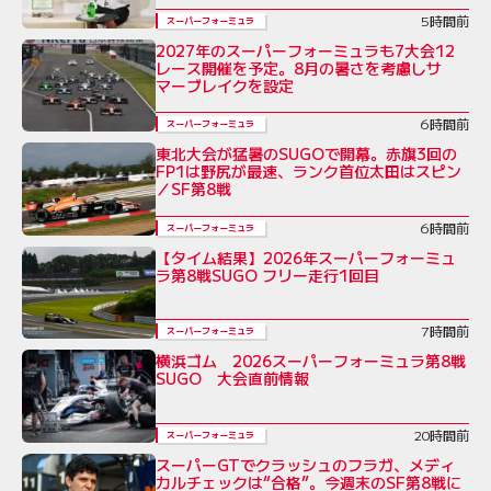
5時間前
スーパーフォーミュラ
2027年のスーパーフォーミュラも7大会12
レース開催を予定。8月の暑さを考慮しサ
マーブレイクを設定
6時間前
スーパーフォーミュラ
東北大会が猛暑のSUGOで開幕。赤旗3回の
FP1は野尻が最速、ランク首位太田はスピン
／SF第8戦
6時間前
スーパーフォーミュラ
【タイム結果】2026年スーパーフォーミュ
ラ第8戦SUGO フリー走行1回目
7時間前
スーパーフォーミュラ
横浜ゴム 2026スーパーフォーミュラ第8戦
SUGO 大会直前情報
20時間前
スーパーフォーミュラ
スーパーGTでクラッシュのフラガ、メディ
カルチェックは“合格”。今週末のSF第8戦に