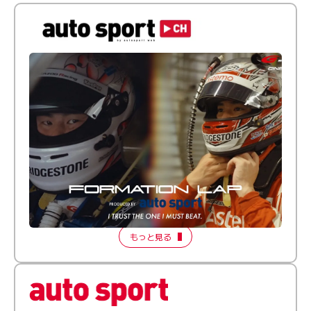
倒す相手を、信じてる。小林利徠斗 × 野村勇斗
【FORMATION LAP Produced by auto sport】
2026 Episode 2
もっと見る