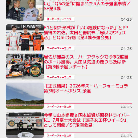
い」“Q3の壁”に阻まれた3人の予選裏事情／
SF第3戦
04-25
スーパーフォーミュラ
F1と似た形式が「いい経験になった」とPP
獲得の岩佐。太田と野尻も「思い切り行け
る」とQ3に好感【第3戦予選会見】
04-25
スーパーフォーミュラ
岩佐が渾身のスーパーアタックで今季2度目
のポール獲得。太田は気迫の走りも及ばず
【第3戦予選レポート】
04-25
スーパーフォーミュラ
【正式結果】2026年スーパーフォーミュラ
第3戦オートポリス 予選
04-25
スーパーフォーミュラ
今季も山本尚貴＆国本雄資が開発ドライバー
に。7月富士大会は『瑶子女王杯ウイーク』
として開催／SF定例会見
04-25
スーパーフォーミュラ