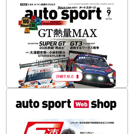
［ SUPER GT 熱闘“再点火”特集 ］
RE:IGNITION
詳細を見る