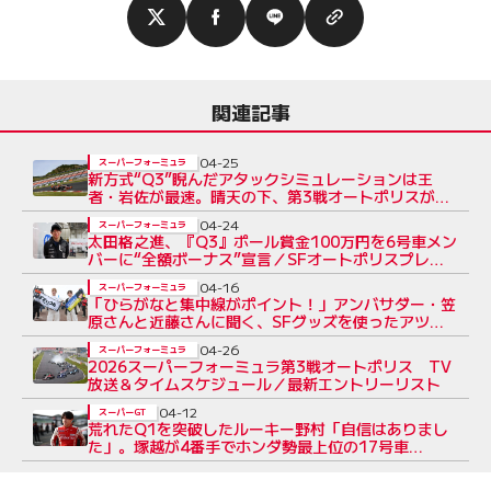
関連記事
04-25
スーパーフォーミュラ
新方式“Q3”睨んだアタックシミュレーションは王
者・岩佐が最速。晴天の下、第3戦オートポリスが開
幕
04-24
スーパーフォーミュラ
太田格之進、『Q3』ポール賞金100万円を6号車メン
バーに“全額ボーナス”宣言／SFオートポリスプレ
ビュー
04-16
スーパーフォーミュラ
「ひらがなと集中線がポイント！」アンバサダー・笠
原さんと近藤さんに聞く、SFグッズを使ったアツい
推し方
04-26
スーパーフォーミュラ
2026スーパーフォーミュラ第3戦オートポリス TV
放送＆タイムスケジュール／最新エントリーリスト
04-12
スーパーGT
荒れたQ1を突破したルーキー野村「自信はありまし
た」。塚越が4番手でホンダ勢最上位の17号車
Astemo、GRスープラ勢に挑めるか