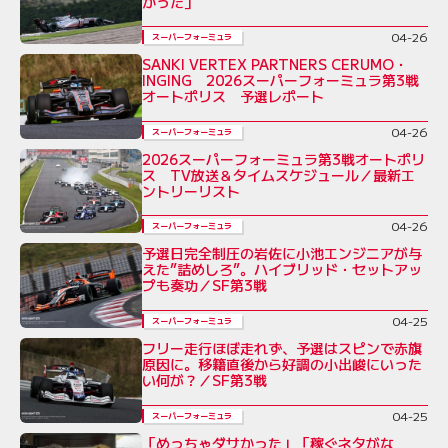
かった」
04-26
スーパーフォーミュラ
SANKI VERTEX PARTNERS CERUMO・
INGING 2026スーパーフォーミュラ第3戦
オートポリス 予選レポート
04-26
スーパーフォーミュラ
2026スーパーフォーミュラ第3戦オートポリ
ス TV放送＆タイムスケジュール／最新エ
ントリーリスト
04-26
スーパーフォーミュラ
予選日完全制圧の岩佐に小池エンジニアが与
えた”詰めしろ”。ハイブリッド・セットアッ
プも奏功／SF第3戦
04-25
スーパーフォーミュラ
フリー走行ほぼ走れず、予選はスピンで赤旗
原因に。移籍直後から好調の小出峻にいった
い何が？／SF第3戦
04-25
スーパーフォーミュラ
「めっちゃダサかった」「稼ぐネタがな