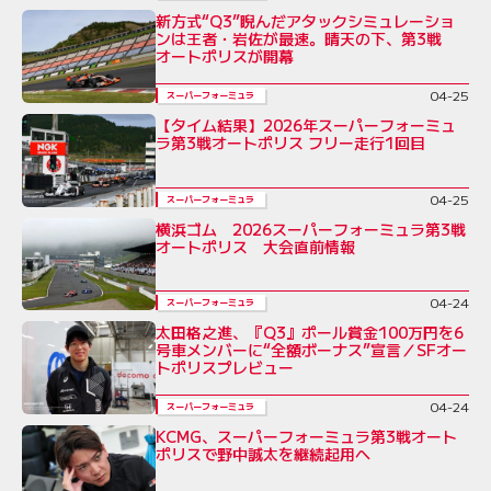
新方式“Q3”睨んだアタックシミュレーショ
ンは王者・岩佐が最速。晴天の下、第3戦
オートポリスが開幕
04-25
スーパーフォーミュラ
【タイム結果】2026年スーパーフォーミュ
ラ第3戦オートポリス フリー走行1回目
04-25
スーパーフォーミュラ
横浜ゴム 2026スーパーフォーミュラ第3戦
オートポリス 大会直前情報
04-24
スーパーフォーミュラ
太田格之進、『Q3』ポール賞金100万円を6
号車メンバーに“全額ボーナス”宣言／SFオー
トポリスプレビュー
04-24
スーパーフォーミュラ
KCMG、スーパーフォーミュラ第3戦オート
ポリスで野中誠太を継続起用へ