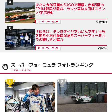
東北大会が猛暑のSUGOで開幕。赤旗3回の
FP1は野尻が最速、ランク首位太田はスピン
／SF第8戦
6時間前
スーパーフォーミュラ
「僕らは、タレるタイヤでいいんです」世界
を知る小林可夢偉が語るスーパーフォーミュ
ラの難しさと魅力
08-04
スーパーフォーミュラ
スーパーフォーミュラ フォトランキング