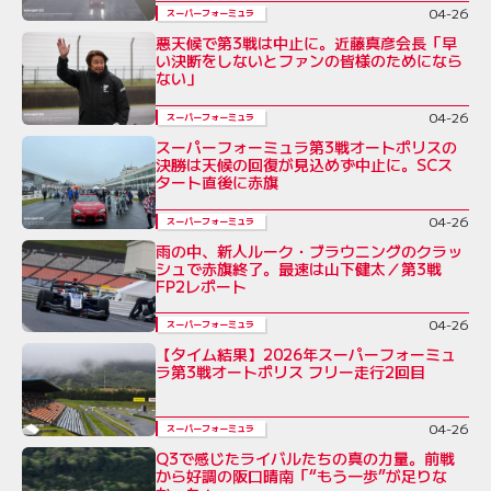
04-26
スーパーフォーミュラ
悪天候で第3戦は中止に。近藤真彦会長「早
い決断をしないとファンの皆様のためになら
ない」
04-26
スーパーフォーミュラ
スーパーフォーミュラ第3戦オートポリスの
決勝は天候の回復が見込めず中止に。SCス
タート直後に赤旗
04-26
スーパーフォーミュラ
雨の中、新人ルーク・ブラウニングのクラッ
シュで赤旗終了。最速は山下健太／第3戦
FP2レポート
04-26
スーパーフォーミュラ
【タイム結果】2026年スーパーフォーミュ
ラ第3戦オートポリス フリー走行2回目
04-26
スーパーフォーミュラ
Q3で感じたライバルたちの真の力量。前戦
から好調の阪口晴南「“もう一歩”が足りな