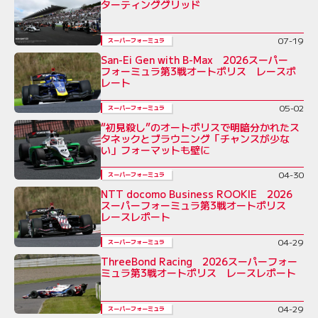
ターティンググリッド
07-19
スーパーフォーミュラ
San-Ei Gen with B-Max 2026スーパー
フォーミュラ第3戦オートポリス レースポ
レート
05-02
スーパーフォーミュラ
“初見殺し”のオートポリスで明暗分かれたス
タネックとブラウニング「チャンスが少な
い」フォーマットも壁に
04-30
スーパーフォーミュラ
NTT docomo Business ROOKIE 2026
スーパーフォーミュラ第3戦オートポリス
レースレポート
04-29
スーパーフォーミュラ
ThreeBond Racing 2026スーパーフォー
ミュラ第3戦オートポリス レースレポート
04-29
スーパーフォーミュラ