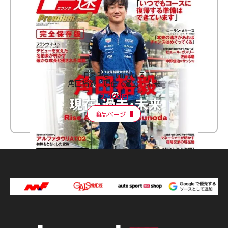
F速 Premium Vol.3
角田裕毅 現在・過去・未来
2,100円
商品ページ