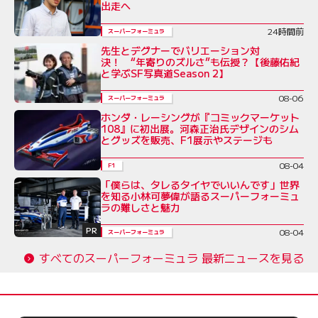
出走へ
24時間前
スーパーフォーミュラ
先生とデグナーでバリエーション対
決！ “年寄りのズルさ”も伝授？【後藤佑紀
と学ぶSF写真道Season 2】
08-06
スーパーフォーミュラ
ホンダ・レーシングが『コミックマーケット
108』に初出展。河森正治氏デザインのシム
とグッズを販売、F1展示やステージも
08-04
F1
「僕らは、タレるタイヤでいいんです」世界
を知る小林可夢偉が語るスーパーフォーミュ
ラの難しさと魅力
PR
08-04
スーパーフォーミュラ
すべてのスーパーフォーミュラ 最新ニュースを見る