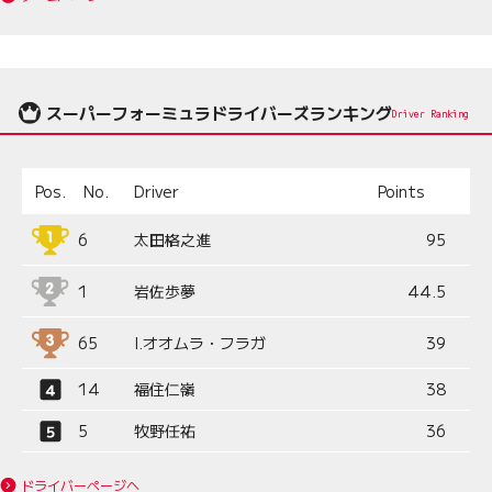
スーパーフォーミュラドライバーズランキング
Driver Ranking
Pos.
No.
Driver
Points
6
太田格之進
95
1
岩佐歩夢
44.5
65
I.オオムラ・フラガ
39
14
福住仁嶺
38
5
牧野任祐
36
ドライバーページへ