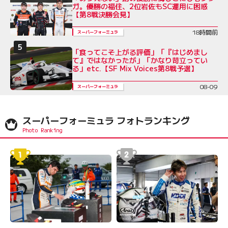
ガ。優勝の福住、2位岩佐もSC運用に困惑
【第8戦決勝会見】
18時間前
スーパーフォーミュラ
「食ってこそ上がる評価」「『はじめまし
て』ではなかったが」「かなり苛立ってい
る」etc.【SF Mix Voices第8戦予選】
08-09
スーパーフォーミュラ
スーパーフォーミュラ フォトランキング