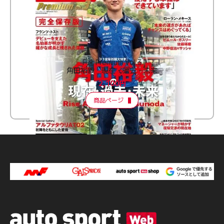
F速 Premium Vol.3
角田裕毅 現在・過去・未来
2,100円
商品ページ