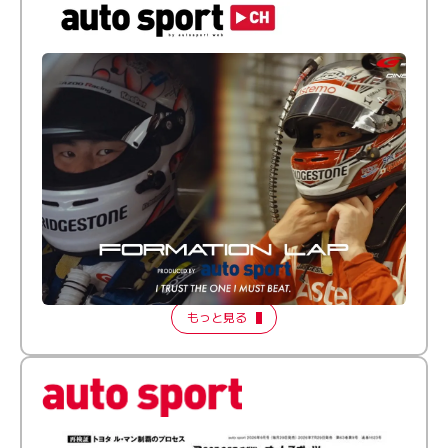
倒す相手を、信じてる。小林利徠斗 × 野村勇斗
【FORMATION LAP Produced by auto sport】
2026 Episode 2
もっと見る