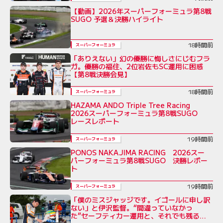
【動画】2026年スーパーフォーミュラ第8戦
SUGO 予選＆決勝ハイライト
18時間前
スーパーフォーミュラ
「ありえない」幻の優勝に悔しさにじむフラ
ガ。優勝の福住、2位岩佐もSC運用に困惑
【第8戦決勝会見】
18時間前
スーパーフォーミュラ
HAZAMA ANDO Triple Tree Racing
2026スーパーフォーミュラ第8戦SUGO
レースレポート
19時間前
スーパーフォーミュラ
PONOS NAKAJIMA RACING 2026スー
パーフォーミュラ第8戦SUGO 決勝レポー
ト
19時間前
スーパーフォーミュラ
「僕のミスジャッジです。イゴールに申し訳
ない」と伊沢監督。“間違っていなかっ
た”セーフティカー運用と、それでも残る不