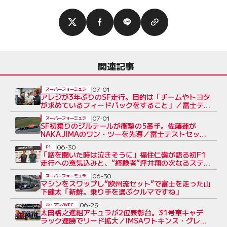
関連記事
07-01
スーパーフォーミュラ
アレジが3年ぶりのSF走行。目的は「チームやトヨタ
が求めているフィードバックをすること」／富士テス
ト
07-01
スーパーフォーミュラ
SF初乗りのジルテールが衝撃の5番手。佐藤蓮が
NAKAJIMAのワン・ツーを先導／富士テストセッ
ション3
06-30
F1
「話を聞いた時は泣きそうに」福住仁嶺が語る初F1
走行への意気込みと、“経験者”坪井翔の次なるステッ
プ
06-30
スーパーフォーミュラ
マシンをスワップし“欧州流セット”で富士を走った山
下健太「新鮮。乗り手を選ぶクルマですね」
06-29
ル・マン/WEC
太田格之進組アキュラが2位表彰台。31号車キャデ
ラック連勝でリード拡大／IMSAワトキンス・グレン6