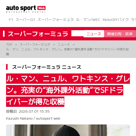
コ
ン
テ
ン
F1
スーパーGT
スーパーフォーミュラ
ル・マン/WEC
MotoGP/バイク
ラ
ツ
へ
スーパーフォーミュラ
ニュース
開催日程・結果
ス
キ
TOP
スーパーフォーミュラ
ニュース
ッ
ル・マン、ニュル、ワトキンス・グレン。充実の“海外課外活動”でSFドライバーが得た収
プ
穫
スーパーフォーミュラ ニュース
ル・マン、ニュル、ワトキンス・グレ
ン。充実の“海外課外活動”でSFドラ
イバーが得た収穫
投稿日:
2026.07.01 15:35
Kazushi Nakano / autosport web