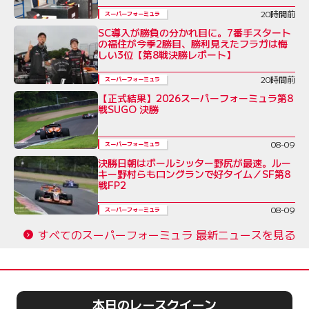
公平感
20時間前
スーパーフォーミュラ
SC導入が勝負の分かれ目に。7番手スタート
の福住が今季2勝目、勝利見えたフラガは悔
しい3位【第8戦決勝レポート】
20時間前
スーパーフォーミュラ
【正式結果】2026スーパーフォーミュラ第8
戦SUGO 決勝
08-09
スーパーフォーミュラ
決勝日朝はポールシッター野尻が最速。ルー
キー野村らもロングランで好タイム／SF第8
戦FP2
08-09
スーパーフォーミュラ
すべてのスーパーフォーミュラ 最新ニュースを見る
本日のレースクイーン