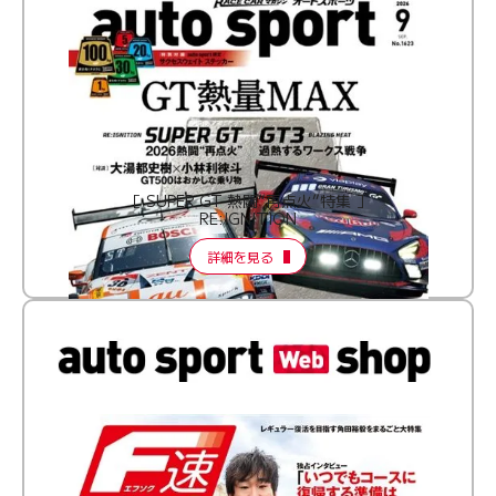
［ SUPER GT 熱闘“再点火”特集 ］
RE:IGNITION
詳細を見る