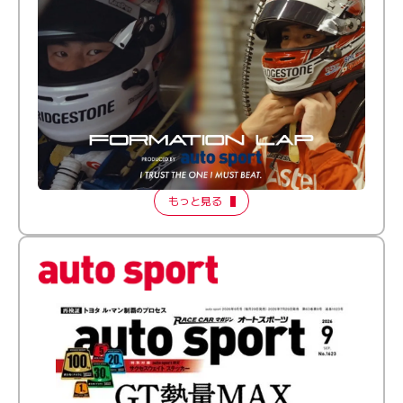
倒す相手を、信じてる。小林利徠斗 × 野村勇斗
【FORMATION LAP Produced by auto sport】
2026 Episode 2
もっと見る