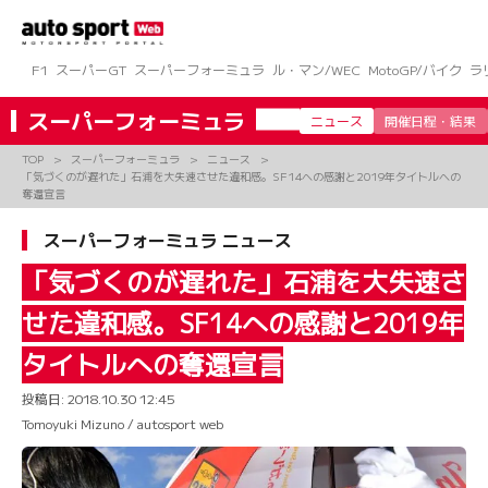
コ
ン
テ
ン
F1
スーパーGT
スーパーフォーミュラ
ル・マン/WEC
MotoGP/バイク
ラ
ツ
へ
スーパーフォーミュラ
ニュース
開催日程・結果
ス
キ
TOP
スーパーフォーミュラ
ニュース
ッ
「気づくのが遅れた」石浦を大失速させた違和感。SF14への感謝と2019年タイトルへの
プ
奪還宣言
スーパーフォーミュラ ニュース
「気づくのが遅れた」石浦を大失速さ
せた違和感。SF14への感謝と2019年
タイトルへの奪還宣言
投稿日:
2018.10.30 12:45
Tomoyuki Mizuno / autosport web