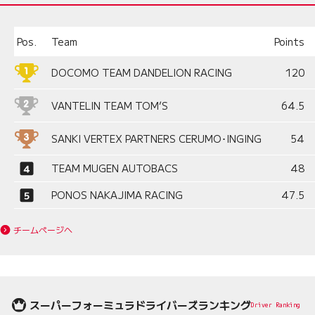
Pos.
Team
Points
DOCOMO TEAM DANDELION RACING
120
VANTELIN TEAM TOM’S
64.5
SANKI VERTEX PARTNERS CERUMO･INGING
54
TEAM MUGEN AUTOBACS
48
PONOS NAKAJIMA RACING
47.5
チームページへ
スーパーフォーミュラドライバーズランキング
Driver Ranking