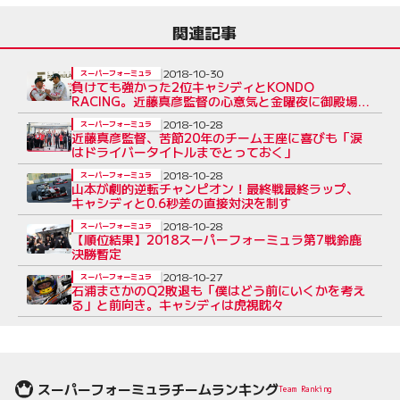
関連記事
2018-10-30
スーパーフォーミュラ
負けても強かった2位キャシディとKONDO
RACING。近藤真彦監督の心意気と金曜夜に御殿場に
取りに行ったホイール
2018-10-28
スーパーフォーミュラ
近藤真彦監督、苦節20年のチーム王座に喜びも「涙
はドライバータイトルまでとっておく」
2018-10-28
スーパーフォーミュラ
山本が劇的逆転チャンピオン！最終戦最終ラップ、
キャシディと0.6秒差の直接対決を制す
2018-10-28
スーパーフォーミュラ
【順位結果】2018スーパーフォーミュラ第7戦鈴鹿
決勝暫定
2018-10-27
スーパーフォーミュラ
石浦まさかのQ2敗退も「僕はどう前にいくかを考え
る」と前向き。キャシディは虎視眈々
スーパーフォーミュラチームランキング
Team Ranking