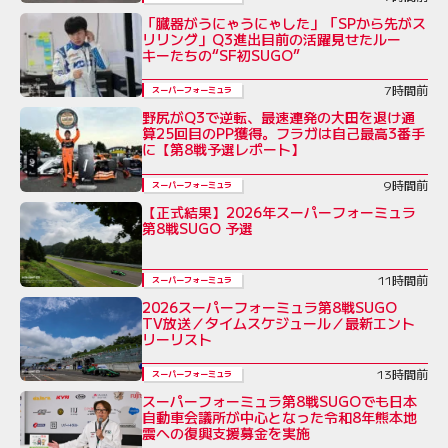
「臓器がうにゃうにゃした」「SPから先がス
リリング」Q3進出目前の活躍見せたルー
キーたちの“SF初SUGO”
7時間前
スーパーフォーミュラ
野尻がQ3で逆転、最速連発の大田を退け通
算25回目のPP獲得。フラガは自己最高3番手
に【第8戦予選レポート】
9時間前
スーパーフォーミュラ
【正式結果】2026年スーパーフォーミュラ
第8戦SUGO 予選
11時間前
スーパーフォーミュラ
2026スーパーフォーミュラ第8戦SUGO
TV放送／タイムスケジュール／最新エント
リーリスト
13時間前
スーパーフォーミュラ
スーパーフォーミュラ第8戦SUGOでも日本
自動車会議所が中心となった令和8年熊本地
震への復興支援募金を実施