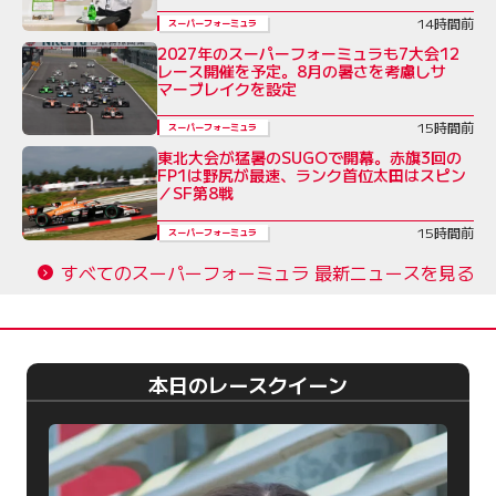
14時間前
スーパーフォーミュラ
2027年のスーパーフォーミュラも7大会12
レース開催を予定。8月の暑さを考慮しサ
マーブレイクを設定
15時間前
スーパーフォーミュラ
東北大会が猛暑のSUGOで開幕。赤旗3回の
FP1は野尻が最速、ランク首位太田はスピン
／SF第8戦
15時間前
スーパーフォーミュラ
すべてのスーパーフォーミュラ 最新ニュースを見る
本日のレースクイーン