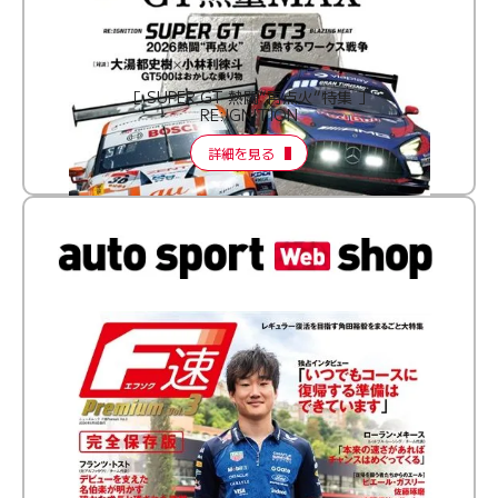
［ SUPER GT 熱闘“再点火”特集 ］
RE:IGNITION
詳細を見る