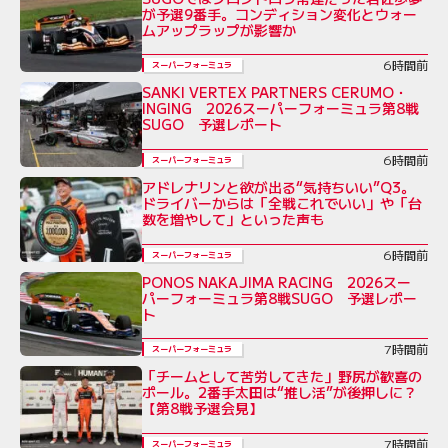
が予選9番手。コンディション変化とウォー
ムアップラップが影響か
6時間前
スーパーフォーミュラ
SANKI VERTEX PARTNERS CERUMO・
INGING 2026スーパーフォーミュラ第8戦
SUGO 予選レポート
6時間前
スーパーフォーミュラ
アドレナリンと欲が出る“気持ちいい”Q3。
ドライバーからは「全戦これでいい」や「台
数を増やして」といった声も
6時間前
スーパーフォーミュラ
PONOS NAKAJIMA RACING 2026スー
パーフォーミュラ第8戦SUGO 予選レポー
ト
7時間前
スーパーフォーミュラ
「チームとして苦労してきた」野尻が歓喜の
ポール。2番手太田は“推し活”が後押しに？
【第8戦予選会見】
7時間前
スーパーフォーミュラ