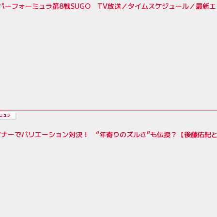
ーパーフォーミュラ第8戦SUGO TV放送／タイムスケジュール／最新
ミュラ
ナーでバリエーション対決！ “年寄りのズルさ”も伝授？【後藤佑紀と学ぶ