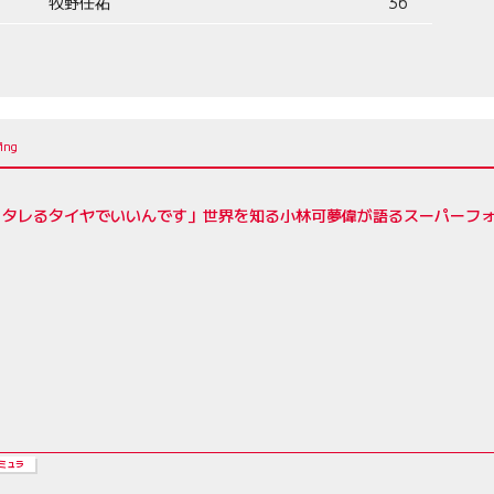
牧野任祐
36
、タレるタイヤでいいんです」世界を知る小林可夢偉が語るスーパーフ
ミュラ