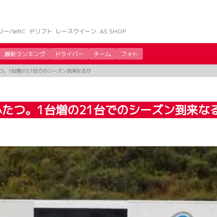
リー/WRC
ドリフト
レースクイーン
AS SHOP
最新ランキング
ドライバー
チーム
フォト
つ。1台増の21台でのシーズン到来なるか
たつ。1台増の21台でのシーズン到来な