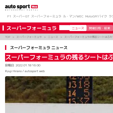
コ
ン
テ
ン
F1
スーパーGT
スーパーフォーミュラ
ル・マン/WEC
MotoGP/バイク
ラ
ツ
へ
スーパーフォーミュラ
ニュース
開催日程・結果
ス
キ
TOP
スーパーフォーミュラ
ニュース
スーパーフォーミュラの残るシートはふた
ッ
プ
スーパーフォーミュラ ニュース
スーパーフォーミュラの残るシートはふ
投稿日:
2022.01.18 16:00
Ryuji Hirano / autosport web