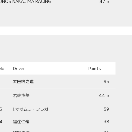
ONOS NAKAJIMA RACING
47.5
No.
Driver
Points
太田格之進
95
岩佐歩夢
44.5
5
I.オオムラ・フラガ
39
4
福住仁嶺
38