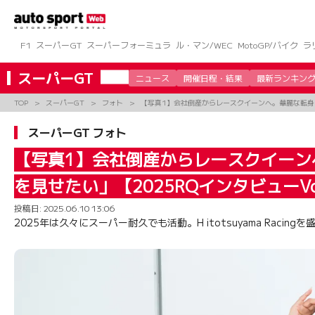
コ
ン
テ
ン
F1
スーパーGT
スーパーフォーミュラ
ル・マン/WEC
MotoGP/バイク
ラ
ツ
へ
スーパーGT
ニュース
開催日程・結果
最新ランキン
ス
キ
TOP
スーパーGT
フォト
【写真1】会社倒産からレースクイーンへ。華麗な転身を
ッ
プ
スーパーGT フォト
【写真1】会社倒産からレースクイー
を見せたい」【2025RQインタビューVol
投稿日:
2025.06.10 13:06
2025年は久々にスーパー耐久でも活動。H itotsuyama Racing