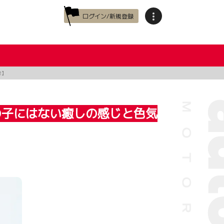
ログイン/新規登録
2】
の子にはない癒しの感じと色気