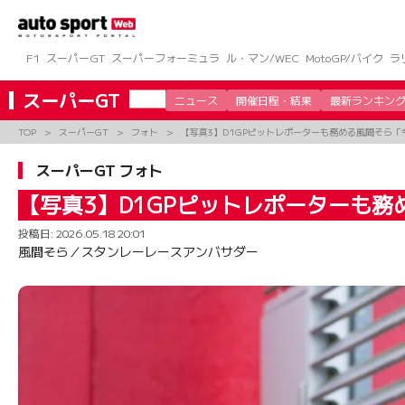
コ
ン
テ
ン
F1
スーパーGT
スーパーフォーミュラ
ル・マン/WEC
MotoGP/バイク
ラ
ツ
へ
スーパーGT
ニュース
開催日程・結果
最新ランキン
ス
キ
TOP
スーパーGT
フォト
【写真3】D1GPピットレポーターも務める風間そら「今
ッ
プ
スーパーGT フォト
【写真3】D1GPピットレポーターも務め
投稿日:
2026.05.18 20:01
風間そら／スタンレーレースアンバサダー