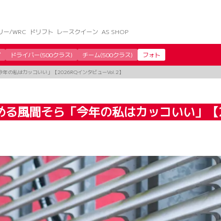
リー/WRC
ドリフト
レースクイーン
AS SHOP
グ
ドライバー(500クラス)
チーム(500クラス)
フォト
年の私はカッコいい」【2026RQインタビューVol.2】
る風間そら「今年の私はカッコいい」【202