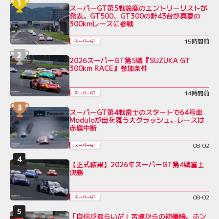
スーパーGT第5戦鈴鹿のエントリーリストが
発表。GT500、GT300の計43台が真夏の
300kmレースに参戦
15時間前
スーパーGT
2026スーパーGT第5戦『SUZUKA GT
300km RACE』参加条件
14時間前
スーパーGT
スーパーGT第4戦富士のスタートで64号車
Moduloが宙を舞う大クラッシュ。レースは
赤旗中断
08-02
スーパーGT
【正式結果】2026年スーパーGT第4戦富士
決勝
08-02
スーパーGT
「自信が揺らいだ」苦境からの初優勝。ホン