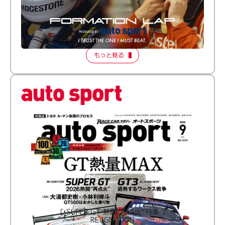
倒す相手を、信じてる。小林利徠斗 × 野村勇斗
【FORMATION LAP Produced by auto sport】
2026 Episode 2
もっと見る
［ SUPER GT 熱闘“再点火”特集 ］
RE:IGNITION