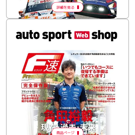
詳細を見る
F速 Premium Vol.3
角田裕毅 現在・過去・未来
2,100円
商品ページ