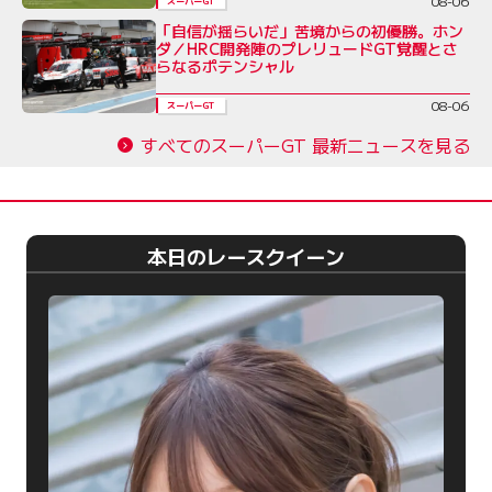
08-06
スーパーGT
「自信が揺らいだ」苦境からの初優勝。ホン
ダ／HRC開発陣のプレリュードGT覚醒とさ
らなるポテンシャル
08-06
スーパーGT
すべてのスーパーGT 最新ニュースを見る
本日のレースクイーン