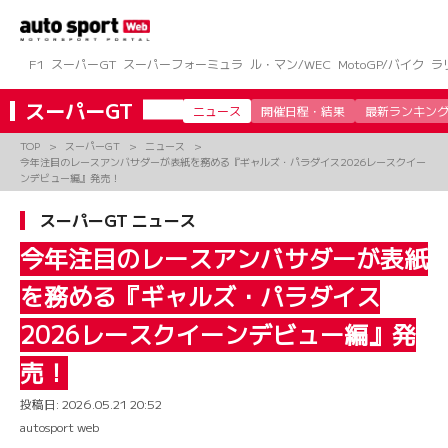
コ
ン
テ
ン
F1
スーパーGT
スーパーフォーミュラ
ル・マン/WEC
MotoGP/バイク
ラ
ツ
へ
スーパーGT
ニュース
開催日程・結果
最新ランキン
ス
キ
TOP
スーパーGT
ニュース
ッ
今年注目のレースアンバサダーが表紙を務める『ギャルズ・パラダイス2026レースクイー
プ
ンデビュー編』発売！
スーパーGT ニュース
今年注目のレースアンバサダーが表紙
を務める『ギャルズ・パラダイス
2026レースクイーンデビュー編』発
売！
投稿日:
2026.05.21 20:52
autosport web