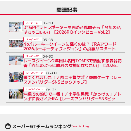
関連記事
05-18
スーパーGT
D1GPピットレポーターも務める風間そら「今年の私
はカッコいい」【2026RQインタビューVol.2】
05-18
スーパーGT
No.1ルーキークイーンに輝くのは？『RAアワード
2026ルーキーディヴィジョン』の投票がスタート
04-30
スーパーGT
レースクイーン2年目は名門TOM’Sで活動する森谷花
香「昨年のように勝利の女神になりたい」【2026RQ
インタビューVol.1】
05-08
レースクイーン
来てくれました！／風ニモ負ケズ／顔面ケーキ【レー
スアンバサダーSNSピックアップ】
04-24
レースクイーン
沖縄での釣りで一番！／小学生男児「かっけぇ」／ト
ンボに愛されたRA【レースアンバサダーSNSピック
アップ】
スーパーGTチームランキング
Team Ranking