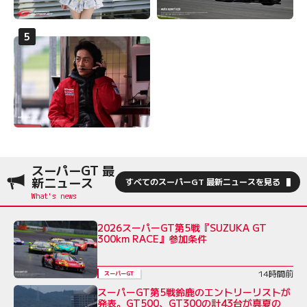
スーパーGT 最
新ニュース
すべてのスーパーGT 最新ニュースを見る
2026スーパーGT第5戦『SUZUKA GT
300km RACE』参加条件
14時間前
スーパーGT
スーパーGT第5戦鈴鹿のエントリーリストが
発表。GT500、GT300の計43台が真夏の