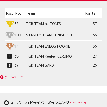
Pos.
No.
Team
Points
36
TGR TEAM au TOM’S
57
100
STANLEY TEAM KUNIMITSU
36
14
TGR TEAM ENEOS ROOKIE
36
38
TGR TEAM KeePer CERUMO
27
39
TGR TEAM SARD
26
チームページへ
スーパーGTドライバーズランキング
Driver Ranking