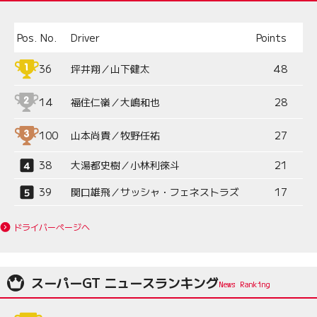
Pos.
No.
Driver
Points
36
坪井翔／山下健太
48
14
福住仁嶺／大嶋和也
28
100
山本尚貴／牧野任祐
27
38
大湯都史樹／小林利徠斗
21
39
関口雄飛／サッシャ・フェネストラズ
17
ドライバーページへ
スーパーGT ニュースランキング