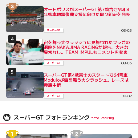
オートポリスがスーパーGT第7戦含む令和8
年熊本地震復興支援に向けた取り組みを発表
08-05
スーパーGT
宙を舞う大クラッシュに見舞われたフラガの
退院をNAKAJIMA RACINGが報告、大きな
異常なし。TEAM IMPULもコメントを発表
08-03
スーパーGT
スーパーGT第4戦富士のスタートで64号車
Moduloが宙を舞う大クラッシュ。レースは
赤旗中断
08-02
スーパーGT
スーパーGT フォトランキング