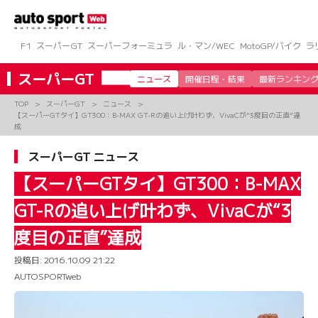
コ
ン
テ
ン
F1
スーパーGT
スーパーフォーミュラ
ル・マン/WEC
MotoGP/バイク
ラ
ツ
へ
スーパーGT
ニュース
開催日程・結果
最新ランキン
ス
キ
TOP
スーパーGT
ニュース
ッ
【スーパーGTタイ】GT300：B-MAX GT-Rの追い上げ叶わず、VivaCが“3度目の正直”達
プ
成
スーパーGT ニュース
【スーパーGTタイ】GT300：B-MAX
GT-Rの追い上げ叶わず、VivaCが“3
度目の正直”達成
投稿日:
2016.10.09 21:22
AUTOSPORTweb