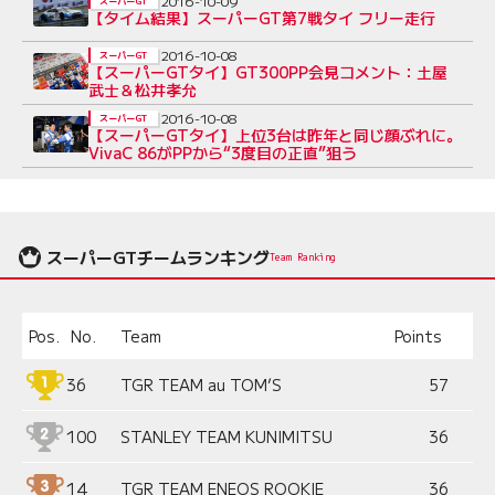
2016-10-09
スーパーGT
【タイム結果】スーパーGT第7戦タイ フリー走行
2016-10-08
スーパーGT
【スーパーGTタイ】GT300PP会見コメント：土屋
武士＆松井孝允
2016-10-08
スーパーGT
【スーパーGTタイ】上位3台は昨年と同じ顔ぶれに。
VivaC 86がPPから“3度目の正直”狙う
スーパーGTチームランキング
Team Ranking
Pos.
No.
Team
Points
36
TGR TEAM au TOM’S
57
100
STANLEY TEAM KUNIMITSU
36
14
TGR TEAM ENEOS ROOKIE
36