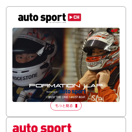
倒す相手を、信じてる。小林利徠斗 × 野村勇斗
【FORMATION LAP Produced by auto sport】
2026 Episode 2
もっと見る