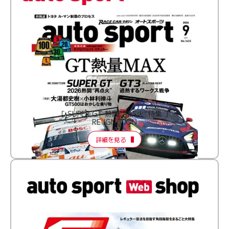
［ SUPER GT 熱闘“再点火”特集 ］
RE:IGNITION
詳細を見る