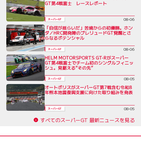
GT第4戦富士 レースレポート
08-06
スーパーGT
「自信が揺らいだ」苦境からの初優勝。ホン
ダ／HRC開発陣のプレリュードGT覚醒とさ
らなるポテンシャル
08-06
スーパーGT
HELM MOTORSPORTS GT-Rがスーパー
GT第4戦富士でチーム初のシングルフィニッ
シュ。見据える“その先”
08-05
スーパーGT
オートポリスがスーパーGT第7戦含む令和8
年熊本地震復興支援に向けた取り組みを発表
08-05
スーパーGT
すべてのスーパーGT 最新ニュースを見る