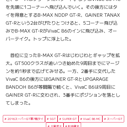
を先頭に1コーナーへ飛び込んでいく。その後方にはタ
イを得意とするB-MAX NDDP GT-R、GAINER TANAX
GT-Rという2台がぴたりとつけると、5コーナー飛び込
みでB-MAX GT-RがVivaC 86のインに飛び込み、オー
バーテイク。トップに浮上した。
首位に立ったB-MAX GT-Rはじわじわとギャップを拡
大。GT500クラスが追いつき始めた9周目までにマージ
ンを約1秒まで広げてみせる。一方、2番手に交代した
VivaC 86の後方にはGAINER GT-RとUPGARAGE
BANDOH 86が等間隔で続くと、VivaC 86は9周目に
GAINER GT-Rに交わされ、3番手にポジションを落とし
てしまった。
2016スーパーGT第7戦タイ
SGT
SUPER GT
VivaC 86 MC
スーパーGT
土屋武士
松井孝允