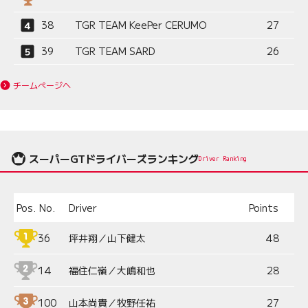
38
TGR TEAM KeePer CERUMO
27
39
TGR TEAM SARD
26
チームページへ
スーパーGTドライバーズランキング
Driver Ranking
Pos.
No.
Driver
Points
36
坪井翔／山下健太
48
14
福住仁嶺／大嶋和也
28
100
山本尚貴／牧野任祐
27