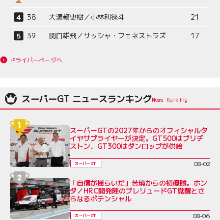
38
大湯都史樹／小林利徠斗
21
39
関口雄飛／サッシャ・フェネストラズ
17
ドライバーページへ
スーパーGT ニュースランキング
スーパーGTの2027年からのオフィシャルタ
イヤサプライヤーが決定。GT500はブリヂ
ストン、GT300はダンロップが供給
08-02
スーパーGT
「自信が揺らいだ」苦境からの初優勝。ホン
ダ／HRC開発陣のプレリュードGT覚醒とさ
らなるポテンシャル
08-06
スーパーGT