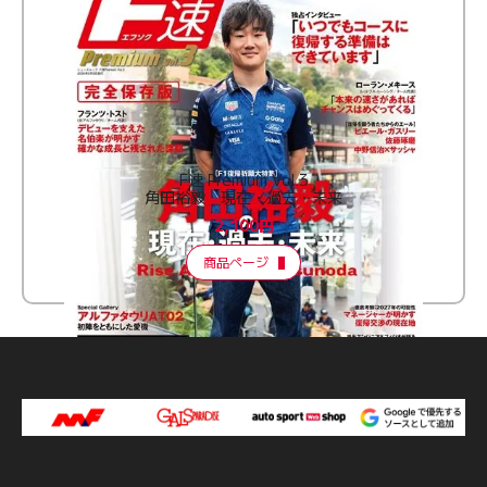
F速 Premium Vol.3
角田裕毅 現在・過去・未来
2,100円
商品ページ