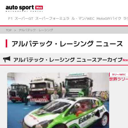
コ
ン
テ
ン
F1
スーパーGT
スーパーフォーミュラ
ル・マン/WEC
MotoGP/バイク
ラ
ツ
へ
TOP
アルバテック・レーシング
ス
キ
アルバテック・レーシング ニュース
ッ
プ
アルバテック・レーシング ニュースアーカイブ
ラリー/WRC
世界ラリ