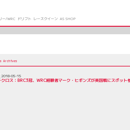
リー/WRC
ドリフト
レースクイーン
AS SHOP
2018-05-15
ークロス：BRC3冠、WRC経験者マーク・ヒギンズが英国戦にスポット