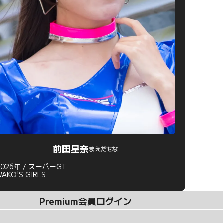
前田星奈
まえだせな
2026年 / スーパーGT
WAKO'S GIRLS
Premium会員ログイン