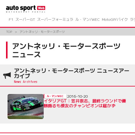
コ
ン
テ
ン
F1
スーパーGT
スーパーフォーミュラ
ル・マン/WEC
MotoGP/バイク
ラ
ツ
へ
TOP
アントネッリ・モータースポーツ
ス
キ
アントネッリ・モータースポーツ
ッ
ニュース
プ
アントネッリ・モータースポーツ ニュースアー
カイブ
2016-10-20
ル・マン/WEC
イタリアGT：笠井崇志、最終ラウンドで優
勝飾るも僚友のチャンピオンは届かず