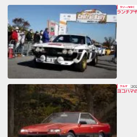
ラリー/WRC
ランチア
20
クルマ
ヨコハマの