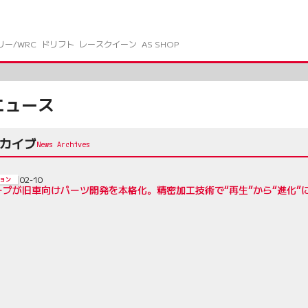
リー/WRC
ドリフト
レースクイーン
AS SHOP
ニュース
ーカイブ
02-10
ョン
ープが旧車向けパーツ開発を本格化。精密加工技術で“再生”から“進化”