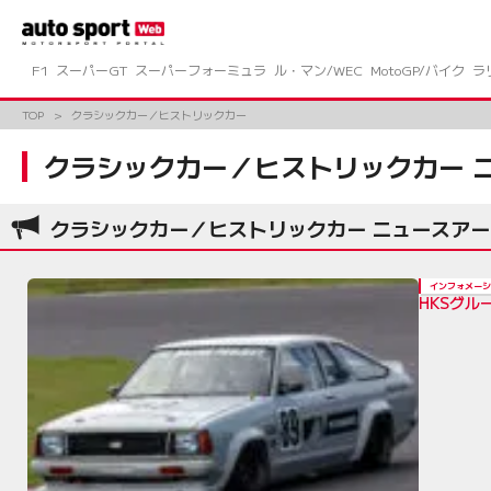
コ
ン
テ
ン
F1
スーパーGT
スーパーフォーミュラ
ル・マン/WEC
MotoGP/バイク
ラ
ツ
へ
TOP
クラシックカー／ヒストリックカー
ス
キ
クラシックカー／ヒストリックカー 
ッ
プ
クラシックカー／ヒストリックカー ニュースア
インフォメーシ
HKSグル