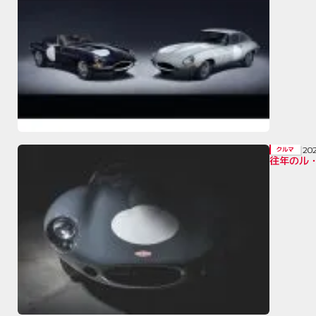
20
クルマ
往年のル