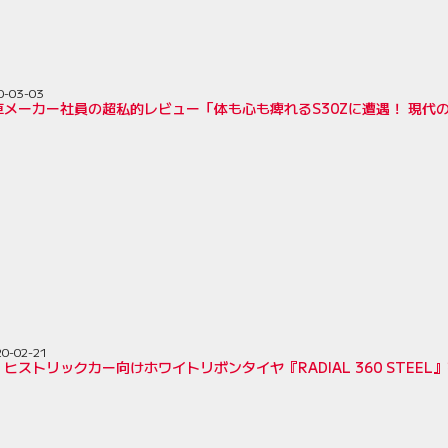
0-03-03
車メーカー社員の超私的レビュー「体も心も痺れるS30Zに遭遇！ 現代
20-02-21
ヒストリックカー向けホワイトリボンタイヤ『RADIAL 360 STEEL