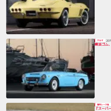
20
クルマ
横浜ゴム
海外レース他
『スーパ