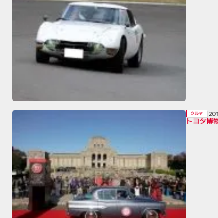
20
クルマ
トヨタ博