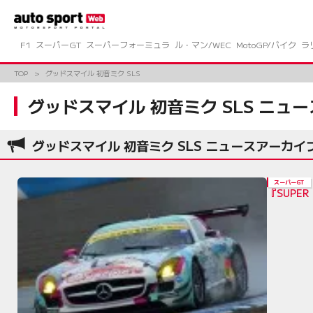
コ
ン
テ
ン
F1
スーパーGT
スーパーフォーミュラ
ル・マン/WEC
MotoGP/バイク
ラ
ツ
へ
TOP
グッドスマイル 初音ミク SLS
ス
キ
グッドスマイル 初音ミク SLS ニュー
ッ
プ
グッドスマイル 初音ミク SLS ニュースアーカイ
スーパーGT
『SUPER