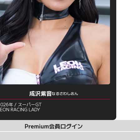
成沢紫音
なるさわしおん
2026年 / スーパーGT
LEON RACING LADY
Premium会員ログイン