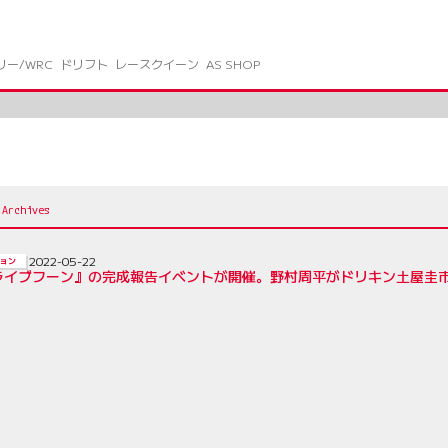
リー/WRC
ドリフト
レースクイーン
AS SHOP
2022-05-22
ョン
ライブフーン』の完成報告イベントが開催。野村周平がドリキン土屋圭