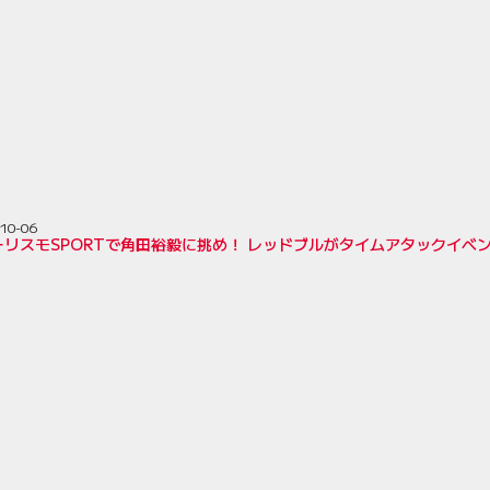
-10-06
ーリスモSPORTで角田裕毅に挑め！ レッドブルがタイムアタックイベ