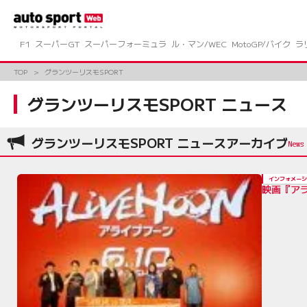
コ
ン
テ
ン
F1
スーパーGT
スーパーフォーミュラ
ル・マン/WEC
MotoGP/バイク
ラ
ツ
へ
TOP
グランツーリスモSPORT
ス
キ
グランツーリスモSPORT ニュース
ッ
プ
グランツーリスモSPORT ニュースアーカイブ
インフォメーシ
映画『ア