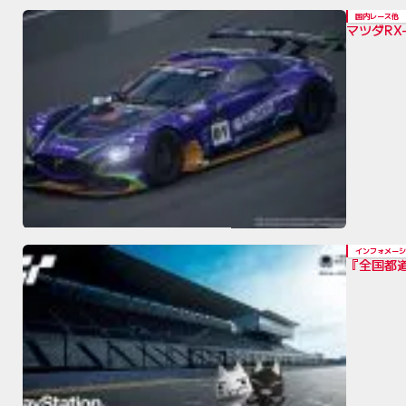
国内レース他
マツダRX
インフォメーシ
『全国都道