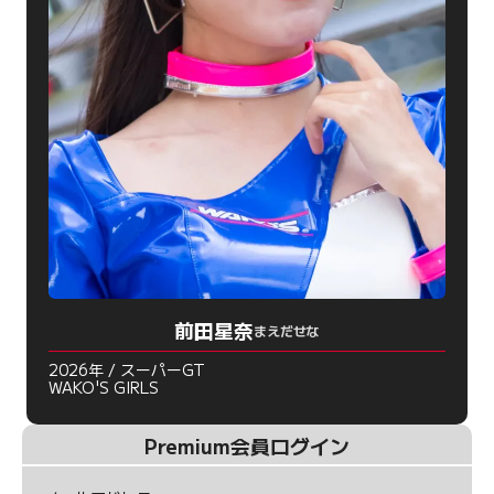
前田星奈
まえだせな
2026年 / スーパーGT
WAKO'S GIRLS
Premium会員ログイン