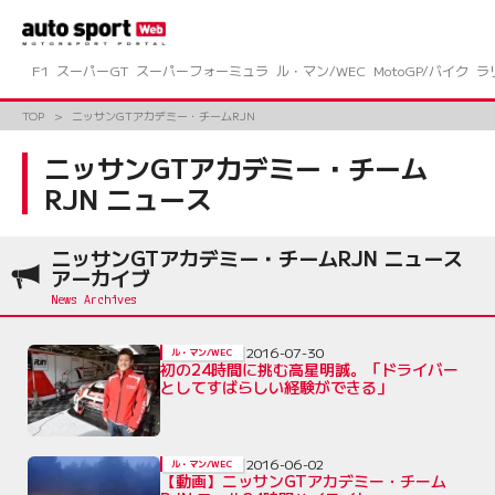
コ
ン
テ
ン
F1
スーパーGT
スーパーフォーミュラ
ル・マン/WEC
MotoGP/バイク
ラ
ツ
へ
TOP
ニッサンGTアカデミー・チームRJN
ス
キ
ニッサンGTアカデミー・チーム
ッ
RJN ニュース
プ
ニッサンGTアカデミー・チームRJN ニュース
アーカイブ
2016-07-30
ル・マン/WEC
初の24時間に挑む高星明誠。「ドライバー
としてすばらしい経験ができる」
2016-06-02
ル・マン/WEC
【動画】ニッサンGTアカデミー・チーム