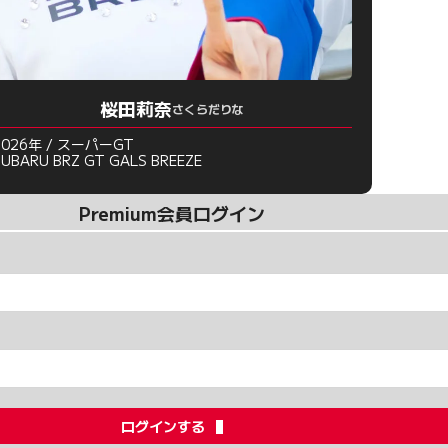
桜田莉奈
さくらだりな
2026年 / スーパーGT
SUBARU BRZ GT GALS BREEZE
Premium会員ログイン
ログインする