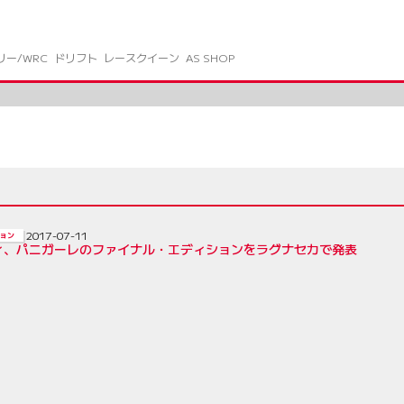
リー/WRC
ドリフト
レースクイーン
AS SHOP
2017-07-11
ョン
ィ、パニガーレのファイナル・エディションをラグナセカで発表