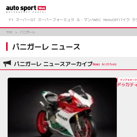
コ
ン
テ
ン
F1
スーパーGT
スーパーフォーミュラ
ル・マン/WEC
MotoGP/バイク
ラ
ツ
へ
TOP
パニガーレ
ス
キ
パニガーレ ニュース
ッ
プ
パニガーレ ニュースアーカイブ
インフォメーシ
ドゥカテ