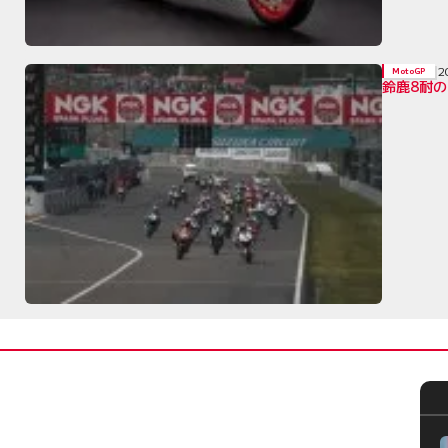
2
MotoGP
鈴鹿8耐の