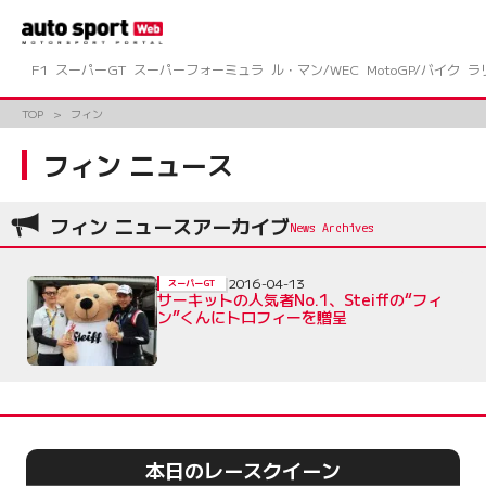
コ
ン
テ
ン
F1
スーパーGT
スーパーフォーミュラ
ル・マン/WEC
MotoGP/バイク
ラ
ツ
へ
TOP
フィン
ス
キ
フィン ニュース
ッ
プ
フィン ニュースアーカイブ
2016-04-13
スーパーGT
サーキットの人気者No.1、Steiffの“フィ
ン”くんにトロフィーを贈呈
本日のレースクイーン