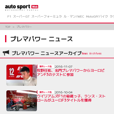
コ
ン
テ
ン
F1
スーパーGT
スーパーフォーミュラ
ル・マン/WEC
MotoGP/バイク
ラ
ツ
へ
TOP
プレマパワー
ス
キ
プレマパワー ニュース
ッ
プ
プレマパワー ニュースアーカイブ
2016-11-07
海外レース他
牧野任祐、名門プレマパワーからヨーロピ
アンF3のテストに参加
2016-10-04
海外レース他
ウイリアムズF1の秘蔵っ子、ランス・スト
ロールがユーロF3タイトルを獲得