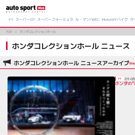
コ
ン
テ
ン
F1
スーパーGT
スーパーフォーミュラ
ル・マン/WEC
MotoGP/バイク
ラ
ツ
へ
TOP
ホンダコレクションホール
ス
キ
ホンダコレクションホール ニュース
ッ
プ
ホンダコレクションホール ニュースアーカイブ
01-0
F1
ホンダの