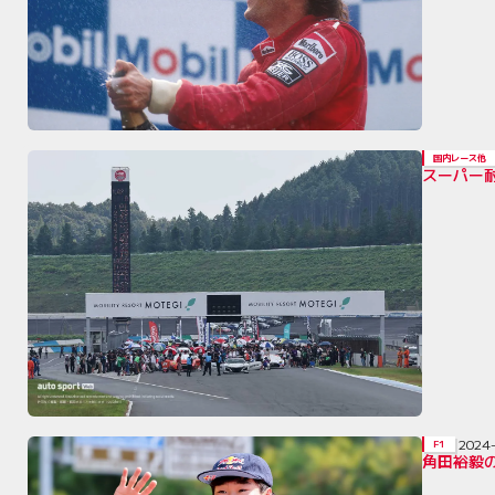
国内レース他
スーパー
2024
F1
角田裕毅の