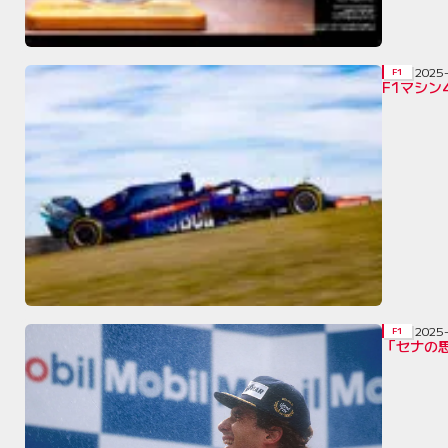
2025
F1
F1マシ
2025
F1
「セナの