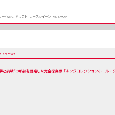
リー/WRC
ドリフト
レースクイーン
AS SHOP
5
“夢と挑戦”の軌跡を凝縮した完全保存版『ホンダコレクションホール・