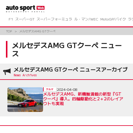
コ
ン
テ
ン
F1
スーパーGT
スーパーフォーミュラ
ル・マン/WEC
MotoGP/バイク
ラ
ツ
へ
TOP
メルセデスAMG GTクーペ
ス
キ
メルセデスAMG GTクーペ ニュー
ッ
ス
プ
メルセデスAMG GTクーペ ニュースアーカイブ
2024-04-08
クルマ
メルセデスAMG、新機軸満載の新型『GT
クーペ』導入。四輪駆動化と2＋2のレイア
ウトも実現