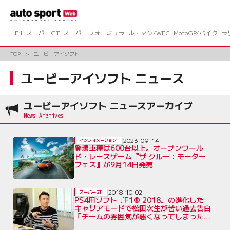
コ
ン
テ
ン
F1
スーパーGT
スーパーフォーミュラ
ル・マン/WEC
MotoGP/バイク
ラ
ツ
へ
TOP
ユービーアイソフト
ス
キ
ユービーアイソフト ニュース
ッ
プ
ユービーアイソフト ニュースアーカイブ
2023-09-14
インフォメーション
登場車種は600台以上。オープンワール
ド・レースゲーム『ザ クルー：モーター
フェス』が9月14日発売
2018-10-02
スーパーGT
PS4用ソフト『F1® 2018』の進化した
キャリアモードで松田次生が苦い過去告白
「チームの雰囲気が悪くなってしまったこ
とも」