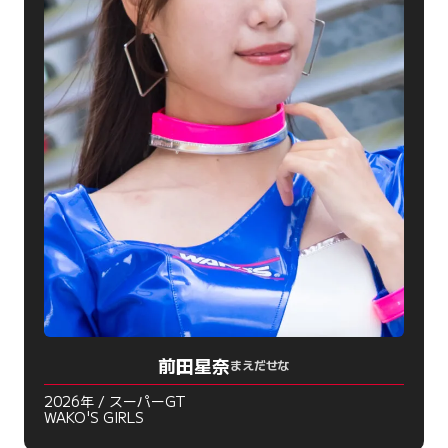
前田星奈
まえだせな
2026年 / スーパーGT
WAKO'S GIRLS