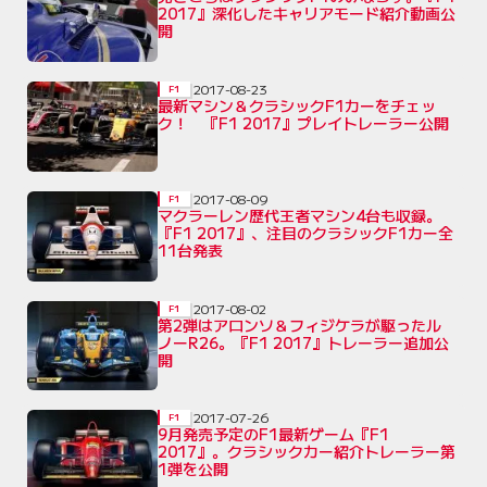
2017』深化したキャリアモード紹介動画公
開
2017-08-23
F1
最新マシン＆クラシックF1カーをチェッ
ク！ 『F1 2017』プレイトレーラー公開
2017-08-09
F1
マクラーレン歴代王者マシン4台も収録。
『F1 2017』、注目のクラシックF1カー全
11台発表
2017-08-02
F1
第2弾はアロンソ＆フィジケラが駆ったル
ノーR26。『F1 2017』トレーラー追加公
開
2017-07-26
F1
9月発売予定のF1最新ゲーム『F1
2017』。クラシックカー紹介トレーラー第
1弾を公開