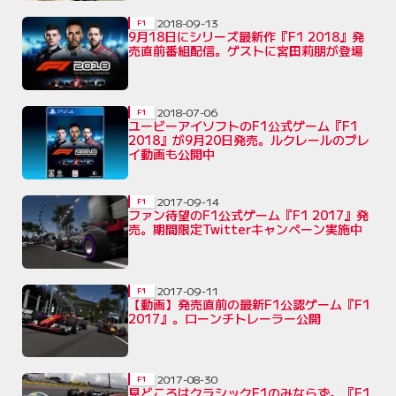
2018-09-13
F1
9月18日にシリーズ最新作『F1 2018』発
売直前番組配信。ゲストに宮田莉朋が登場
2018-07-06
F1
ユービーアイソフトのF1公式ゲーム『F1
2018』が9月20日発売。ルクレールのプレ
イ動画も公開中
2017-09-14
F1
ファン待望のF1公式ゲーム『F1 2017』発
売。期間限定Twitterキャンペーン実施中
2017-09-11
F1
【動画】発売直前の最新F1公認ゲーム『F1
2017』。ローンチトレーラー公開
2017-08-30
F1
見どころはクラシックF1のみならず。『F1