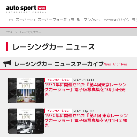
コ
ン
テ
ン
F1
スーパーGT
スーパーフォーミュラ
ル・マン/WEC
MotoGP/バイク
ラ
ツ
へ
TOP
レーシングカー
ス
キ
レーシングカー ニュース
ッ
プ
レーシングカー ニュースアーカイブ
2021-10-08
インフォメーション
1971年に開催された『第4回東京レーシン
グカーショー』電子版写真集を10月5日発
売
2021-09-02
インフォメーション
1970年に開催された『第3回 東京レーシン
グカーショー』電子版写真集を9月1日に発
売