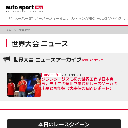
コ
ン
テ
ン
F1
スーパーGT
スーパーフォーミュラ
ル・マン/WEC
MotoGP/バイク
ラ
ツ
へ
TOP
世界大会
ス
キ
世界大会 ニュース
ッ
プ
世界大会 ニュースアーカイブ
2018-11-28
国内レース他
グランツーリスモ初の世界王者は日本育
ち。モナコの現地で感じたレースゲームの
未来と可能性【大串信の私的レポート】
本日のレースクイーン