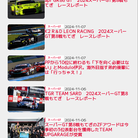
apr GR86 GT 2024スーパーGT第8戦も
てぎ レースレポート
2024-11-07
スーパーGT
K2 R＆D LEON RACING 2024スーパー
GT第8戦もてぎ レースレポート
2024-11-07
スーパーGT
PPから10位に終わるも「下を向く必要はな
い」とModulo伊沢。海外目指す弟的後輩に
は「行っちゃえ！」
2024-11-06
スーパーGT
TGR TEAM SARD 2024スーパーGT第8
戦もてぎ レースレポート
2024-11-06
スーパーGT
スーパーGT第8戦もてぎのZFアワードは今
季初の3位表彰台を獲得したTEAM
UPGARAGEが受賞