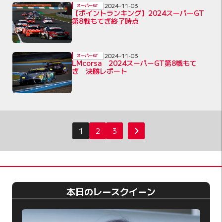
2024-11-03
スーパーGT
【ポイントランキング】2024スーパーGT
第8戦もてぎ終了時点
2024-11-03
スーパーGT
LMcorsa 2024スーパーGT第8戦もて
ぎ 決勝レポート
投
1
2
3
次へ
稿
の
ペ
ー
本日のレースクイーン
ジ
送