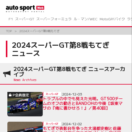
コ
ン
テ
ン
F1
スーパーGT
スーパーフォーミュラ
ル・マン/WEC
MotoGP/バイク
ラ
ツ
へ
TOP
2024スーパーGT第8戦もてぎ
ス
キ
2024スーパーGT第8戦もてぎ
ッ
ニュース
プ
2024スーパーGT第8戦もてぎ ニュースアーカ
イブ
2024-12-03
P会員限定
スーパーGT
トラブルの中でも見えた光明。GT500チー
ムのオフの動きとBANDOHの今後【坂東マ
サの『俺に書かせろ！』／第40回】
2024-12-02
スーパーGT
もてぎで表彰台を争った大湯都史樹と佐藤