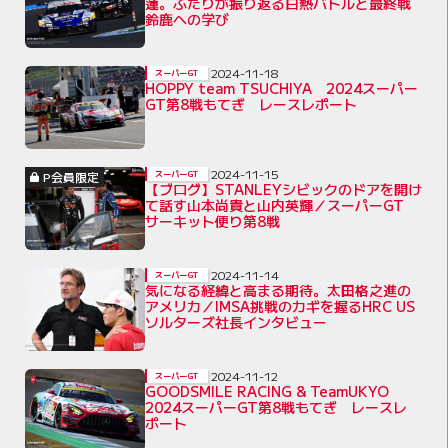
蓮。ふたりが振り返る白熱バトルと最終戦
鈴鹿への学び
2024-11-18
スーパーGT
HOPPY team TSUCHIYA 2024スーパー
GT第8戦もてぎ レースレポート
2024-11-15
P会員限定
スーパーGT
【ブログ】STANLEYシビックのドアを開け
て話す山本尚貴と山内英輝／スーパーGT
サーキット便り第8戦
2024-11-14
スーパーGT
気になる経緯と高まる期待。太田格之進の
アメリカ／IMSA挑戦のカギを握るHRC US
ソルターズ社長インタビュー
2024-11-12
スーパーGT
GOODSMILE RACING & TeamUKYO
2024スーパーGT第8戦もてぎ レースレ
ポート