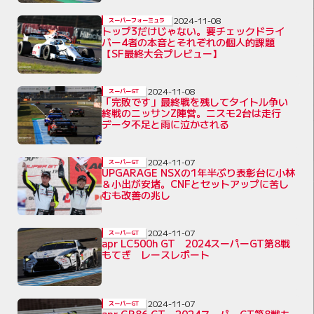
2024-11-08
スーパーフォーミュラ
トップ3だけじゃない。要チェックドライ
バー4者の本音とそれぞれの個人的課題
【SF最終大会プレビュー】
2024-11-08
スーパーGT
「完敗です」最終戦を残してタイトル争い
終戦のニッサンZ陣営。ニスモ2台は走行
データ不足と雨に泣かされる
2024-11-07
スーパーGT
UPGARAGE NSXの1年半ぶり表彰台に小林
＆小出が安堵。CNFとセットアップに苦し
むも改善の兆し
2024-11-07
スーパーGT
apr LC500h GT 2024スーパーGT第8戦
もてぎ レースレポート
2024-11-07
スーパーGT