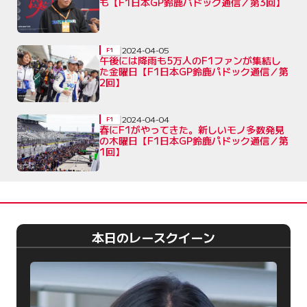
も【F1日本GP鈴鹿パドック通信／第3回】
2024-04-05
F1
午後には降雨も5万人のF1ファンが集結し
た金曜日【F1日本GP鈴鹿パドック通信／第
2回】
2024-04-04
F1
春にF1がやってきた。新しいモノ多数発見
の木曜日【F1日本GP鈴鹿パドック通信／第
1回】
本日のレースクイーン