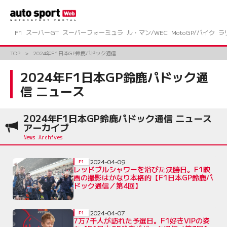
コ
ン
テ
ン
F1
スーパーGT
スーパーフォーミュラ
ル・マン/WEC
MotoGP/バイク
ラ
ツ
へ
TOP
2024年F1日本GP鈴鹿パドック通信
ス
キ
2024年F1日本GP鈴鹿パドック通
ッ
信 ニュース
プ
2024年F1日本GP鈴鹿パドック通信 ニュース
アーカイブ
2024-04-09
F1
レッドブルシャワーを浴びた決勝日。F1映
画の撮影はかなり本格的【F1日本GP鈴鹿パ
ドック通信／第4回】
2024-04-07
F1
7万7千人が訪れた予選日。F1好きVIPの姿