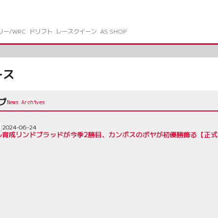
リー/WRC
ドリフト
レースクイーン
AS SHOP
ース
ブ
2024-06-24
育成リンドブラッドが今季2勝目、カンポスのボヤが初優勝飾る【正式結果