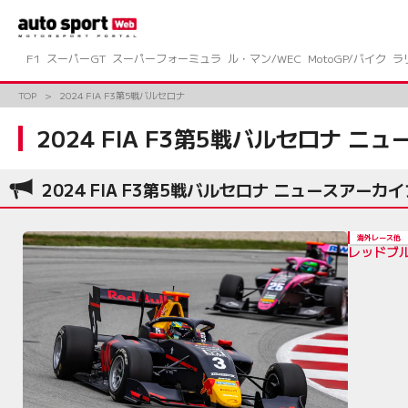
コ
ン
テ
ン
F1
スーパーGT
スーパーフォーミュラ
ル・マン/WEC
MotoGP/バイク
ラ
ツ
へ
TOP
2024 FIA F3第5戦バルセロナ
ス
キ
2024 FIA F3第5戦バルセロナ ニュ
ッ
プ
2024 FIA F3第5戦バルセロナ ニュースアーカイ
海外レース他
レッドブル