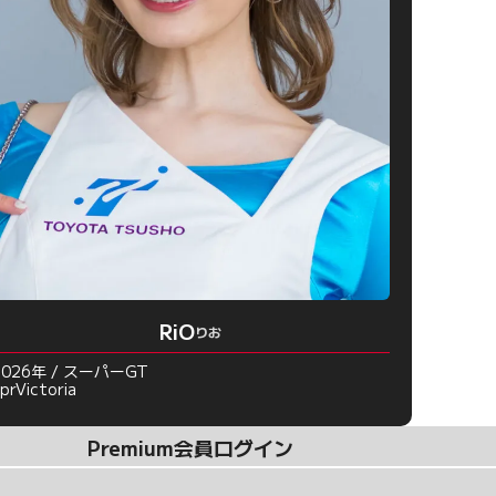
RiO
りお
2026年 / スーパーGT
prVictoria
Premium会員ログイン