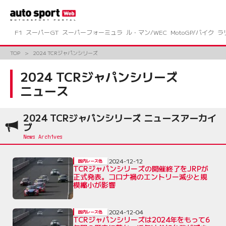
コ
ン
テ
ン
F1
スーパーGT
スーパーフォーミュラ
ル・マン/WEC
MotoGP/バイク
ラ
ツ
へ
TOP
2024 TCRジャパンシリーズ
ス
キ
2024 TCRジャパンシリーズ
ッ
ニュース
プ
2024 TCRジャパンシリーズ ニュースアーカイ
ブ
2024-12-12
国内レース他
TCRジャパンシリーズの開催終了をJRPが
正式発表。コロナ禍のエントリー減少と規
模縮小が影響
2024-12-04
国内レース他
TCRジャパンシリーズは2024年をもって6