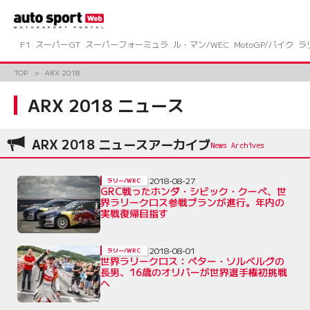
コ
ン
テ
ン
F1
スーパーGT
スーパーフォーミュラ
ル・マン/WEC
MotoGP/バイク
ラ
ツ
へ
TOP
ARX 2018
ス
キ
ARX 2018 ニュース
ッ
プ
ARX 2018 ニュースアーカイブ
2018-08-27
ラリー/WRC
GRC戦ったホンダ・シビック・クーペ、世
界ラリークロス参戦プランが進行。年内の
実戦復帰目指す
2018-08-01
ラリー/WRC
世界ラリークロス：ペター・ソルベルグの
長男、16歳のオリバーが世界選手権初挑戦
へ