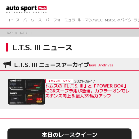
コ
ン
テ
ン
F1
スーパーGT
スーパーフォーミュラ
ル・マン/WEC
MotoGP/バイク
ラ
ツ
へ
TOP
L.T.S. III
ス
キ
L.T.S. III ニュース
ッ
プ
L.T.S. III ニュースアーカイブ
2021-08-17
インフォメーション
トムスの『L.T.S. III』と『POWER BOX』
にGRスープラ用が登場。カプラーオンでレ
スポンス向上＆最大39馬力アップ
本日のレースクイーン