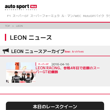
コ
ン
テ
ン
F1
スーパーGT
スーパーフォーミュラ
ル・マン/WEC
MotoGP/バイク
ラ
ツ
へ
TOP
LEON
ス
キ
LEON ニュース
ッ
プ
LEON ニュースアーカイブ
2016-04-16
スーパーGT
LEON RACING、参戦4年目で悲願のスー
パーGT初優勝
本日のレースクイーン