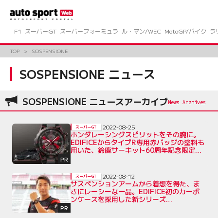
コ
ン
テ
ン
F1
スーパーGT
スーパーフォーミュラ
ル・マン/WEC
MotoGP/バイク
ラ
ツ
へ
TOP
SOSPENSIONE
ス
キ
SOSPENSIONE ニュース
ッ
プ
SOSPENSIONE ニュースアーカイブ
2022-08-25
スーパーGT
ホンダレーシングスピリットをその腕に。
EDIFICEからタイプR専用赤バッジの塗料も
用いた、鈴鹿サーキット60周年記念限定モ
デルが登場
PR
2022-08-12
スーパーGT
サスペンションアームから着想を得た、ま
さにレーシーな一品。EDIFICE初のカーボ
ンケースを採用した新シリーズ
『SOSPENSIONE』から2モデル登場
PR