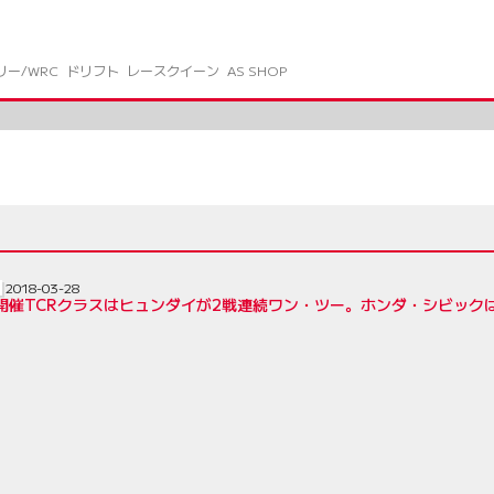
リー/WRC
ドリフト
レースクイーン
AS SHOP
2018-03-28
初開催TCRクラスはヒュンダイが2戦連続ワン・ツー。ホンダ・シビック