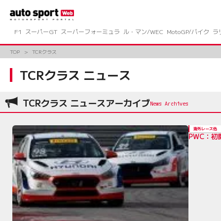
コ
ン
テ
ン
F1
スーパーGT
スーパーフォーミュラ
ル・マン/WEC
MotoGP/バイク
ラ
ツ
へ
TOP
TCRクラス
ス
キ
TCRクラス ニュース
ッ
プ
TCRクラス ニュースアーカイブ
海外レース他
PWC：