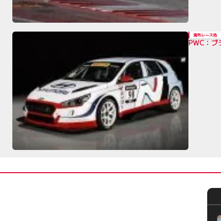
海外レース他
PWC：