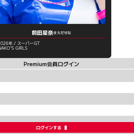
前田星奈
まえだせな
2026年 / スーパーGT
WAKO'S GIRLS
Premium会員ログイン
ログインする