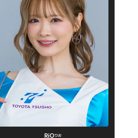
RiO
りお