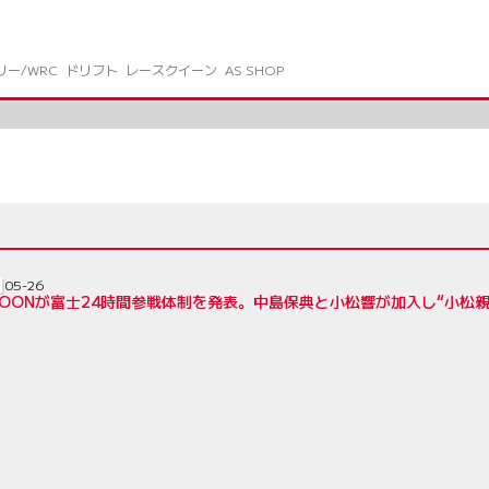
リー/WRC
ドリフト
レースクイーン
AS SHOP
05-26
SPOONが富士24時間参戦体制を発表。中島保典と小松響が加入し“小松