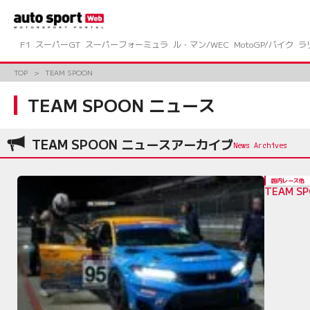
コ
ン
テ
ン
F1
スーパーGT
スーパーフォーミュラ
ル・マン/WEC
MotoGP/バイク
ラ
ツ
へ
TOP
TEAM SPOON
ス
キ
TEAM SPOON ニュース
ッ
プ
TEAM SPOON ニュースアーカイブ
国内レース他
TEAM 