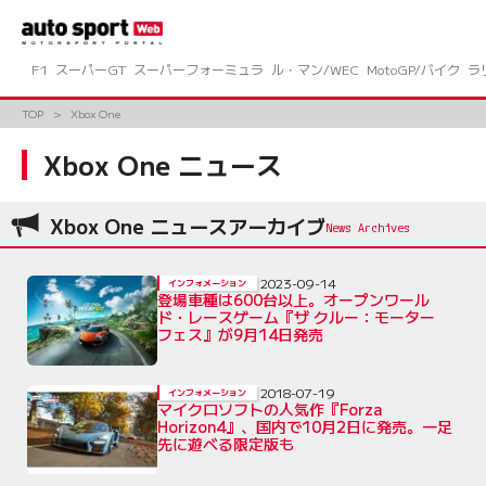
コ
ン
テ
ン
F1
スーパーGT
スーパーフォーミュラ
ル・マン/WEC
MotoGP/バイク
ラ
ツ
へ
TOP
Xbox One
ス
キ
Xbox One ニュース
ッ
プ
Xbox One ニュースアーカイブ
2023-09-14
インフォメーション
登場車種は600台以上。オープンワール
ド・レースゲーム『ザ クルー：モーター
フェス』が9月14日発売
2018-07-19
インフォメーション
マイクロソフトの人気作『Forza
Horizon4』、国内で10月2日に発売。一足
先に遊べる限定版も