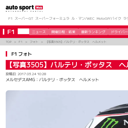
コ
ン
テ
ン
F1
スーパーGT
スーパーフォーミュラ
ル・マン/WEC
MotoGP/バイク
ラ
ツ
へ
F1
ニュース
開催日程・結果
最新ランキング
ドライバー
ス
キ
TOP
F1
フォト
【写真3505】バルテリ・ボッタス ヘルメット
ッ
プ
F1 フォト
【写真3505】バルテリ・ボッタス ヘ
投稿日:
2017.03.24 10:28
メルセデスAMG：バルテリ・ボッタス ヘルメット