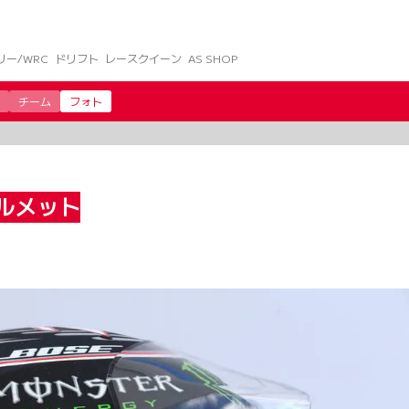
リー/WRC
ドリフト
レースクイーン
AS SHOP
チーム
フォト
ルメット