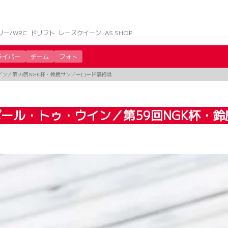
リー/WRC
ドリフト
レースクイーン
AS SHOP
ライバー
チーム
フォト
イン／第59回NGK杯・鈴鹿サンデーロード最終戦
ポール・トゥ・ウイン／第59回NGK杯・