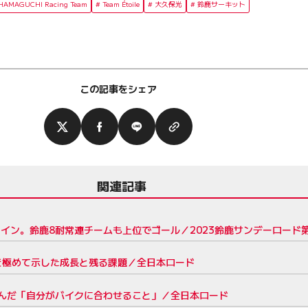
HAMAGUCHI Racing Team
Team Étoile
大久保光
鈴鹿サーキット
この記事をシェア
関連記事
ウイン。鈴鹿8耐常連チームも上位でゴール／2023鈴鹿サンデーロード
」を極めて示した成長と残る課題／全日本ロード
掴んだ「自分がバイクに合わせること」／全日本ロード