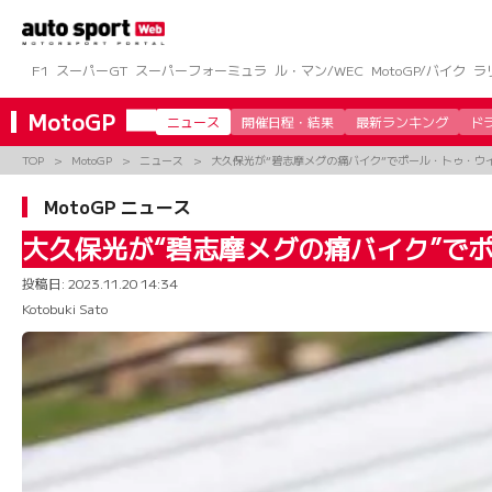
コ
ン
テ
ン
F1
スーパーGT
スーパーフォーミュラ
ル・マン/WEC
MotoGP/バイク
ラ
ツ
へ
MotoGP
ニュース
開催日程・結果
最新ランキング
ド
ス
キ
TOP
MotoGP
ニュース
大久保光が“碧志摩メグの痛バイク”でポール・トゥ・ウ
ッ
プ
MotoGP ニュース
大久保光が“碧志摩メグの痛バイク”で
投稿日:
2023.11.20 14:34
Kotobuki Sato