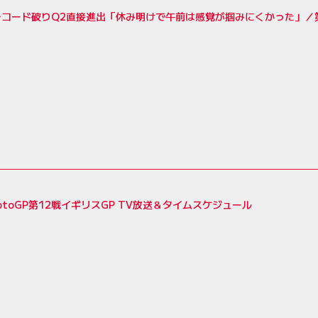
コード破りQ2直接進出「休み明けで午前は感覚が掴みにくかった」／第
MotoGP第12戦イギリスGP TV放送＆タイムスケジュール