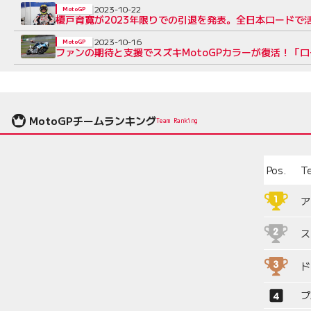
2023-10-22
MotoGP
榎戸育寛が2023年限りでの引退を発表。全日本ロードで活
2023-10-16
MotoGP
ファンの期待と支援でスズキMotoGPカラーが復活！「
MotoGPチームランキング
Team Ranking
Pos.
T
ア
ス
ド
プ