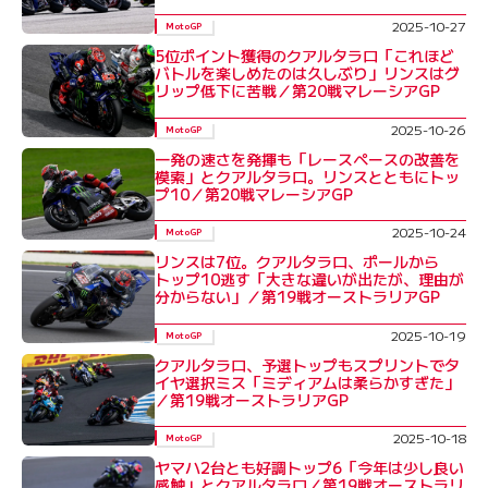
2025-10-27
MotoGP
5位ポイント獲得のクアルタラロ「これほど
バトルを楽しめたのは久しぶり」リンスはグ
リップ低下に苦戦／第20戦マレーシアGP
2025-10-26
MotoGP
一発の速さを発揮も「レースペースの改善を
模索」とクアルタラロ。リンスとともにトッ
プ10／第20戦マレーシアGP
2025-10-24
MotoGP
リンスは7位。クアルタラロ、ポールから
トップ10逃す「大きな違いが出たが、理由が
分からない」／第19戦オーストラリアGP
2025-10-19
MotoGP
クアルタラロ、予選トップもスプリントでタ
イヤ選択ミス「ミディアムは柔らかすぎた」
／第19戦オーストラリアGP
2025-10-18
MotoGP
ヤマハ2台とも好調トップ6「今年は少し良い
感触」とクアルタラロ／第19戦オーストラリ