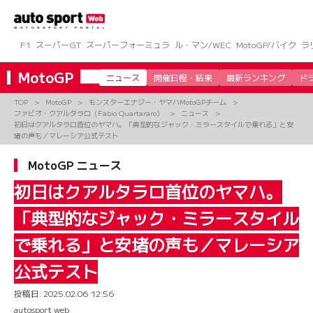
コ
ン
テ
ン
F1
スーパーGT
スーパーフォーミュラ
ル・マン/WEC
MotoGP/バイク
ラ
ツ
へ
MotoGP
ニュース
開催日程・結果
最新ランキング
ド
ス
キ
TOP
MotoGP
モンスターエナジー・ヤマハMotoGPチーム
ッ
ファビオ・クアルタラロ（Fabio Quartararo）
ニュース
プ
初日はクアルタラロ首位のヤマハ。「典型的なジャック・ミラースタイルで乗れる」と安
堵の声も／マレーシア公式テスト
MotoGP ニュース
初日はクアルタラロ首位のヤマハ。
「典型的なジャック・ミラースタイル
で乗れる」と安堵の声も／マレーシア
公式テスト
投稿日:
2025.02.06 12:56
autosport web