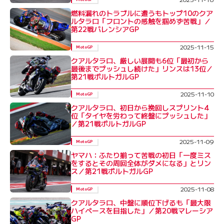
燃料漏れのトラブルに遭うもトップ10のクア
ルタラロ「フロントの感触を掴めず苦戦」／
第22戦バレンシアGP
2025-11-15
MotoGP
クアルタラロ、厳しい展開も6位「最初から
最後までプッシュし続けた」リンスは13位／
第21戦ポルトガルGP
2025-11-10
MotoGP
クアルタラロ、初日から挽回しスプリント4
位「タイヤを労わって終盤にプッシュした」
／第21戦ポルトガルGP
2025-11-09
MotoGP
ヤマハ：ふたり揃って苦戦の初日「一度ミス
をするとその周回全体がダメになる」とリン
ス／第21戦ポルトガルGP
2025-11-08
MotoGP
クアルタラロ、中盤に順位下げるも「最大限
ハイペースを目指した」／第20戦マレーシア
GP