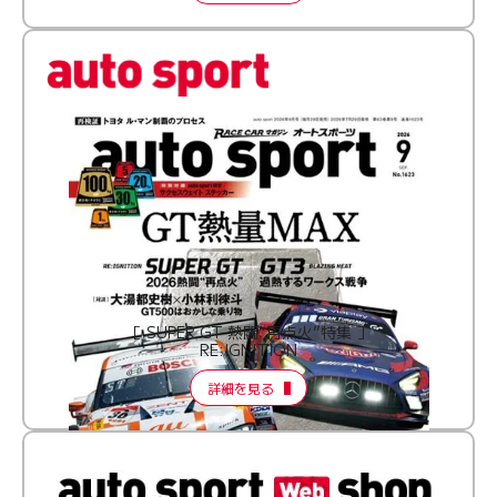
［ SUPER GT 熱闘“再点火”特集 ］
RE:IGNITION
詳細を見る