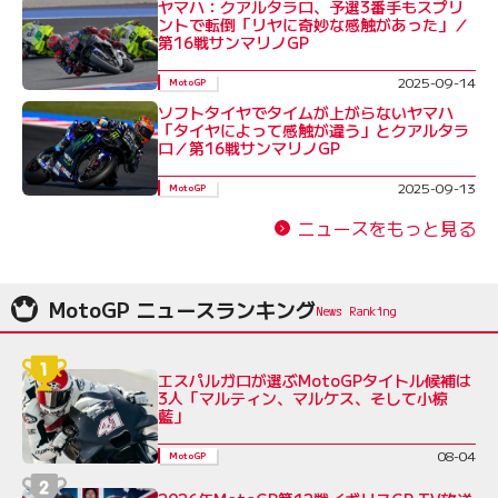
ヤマハ：クアルタラロ、予選3番手もスプリ
ントで転倒「リヤに奇妙な感触があった」／
第16戦サンマリノGP
2025-09-14
MotoGP
ソフトタイヤでタイムが上がらないヤマハ
「タイヤによって感触が違う」とクアルタラ
ロ／第16戦サンマリノGP
2025-09-13
MotoGP
ニュースをもっと見る
MotoGP ニュースランキング
エスパルガロが選ぶMotoGPタイトル候補は
3人「マルティン、マルケス、そして小椋
藍」
08-04
MotoGP