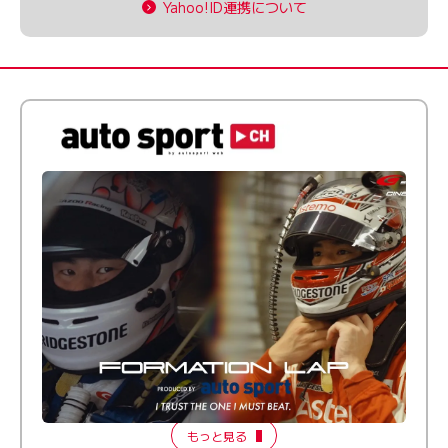
Yahoo!ID連携について
倒す相手を、信じてる。小林利徠斗 × 野村勇斗
【FORMATION LAP Produced by auto sport】
2026 Episode 2
もっと見る