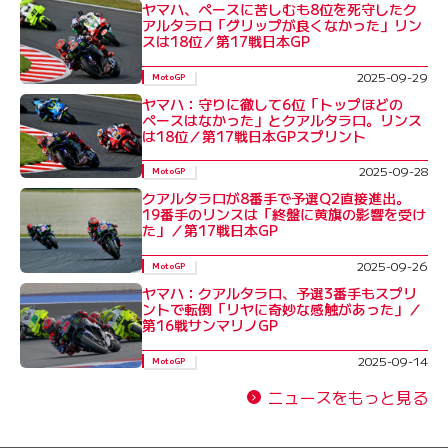
ヤマハ、ペースに苦しむも8位を死守したク
アルタラロ「グリップが良くなかった」リン
スは18位／第17戦日本GP
2025-09-29
MotoGP
ヤマハ：守りに徹して6位「トップほどの
ペースはなかった」とクアルタラロ。リンス
は18位／第17戦日本GPスプリント
2025-09-28
MotoGP
クアルタラロが8番手で予選Q2直接進出。
19番手のリンスは「終盤に黄旗の影響を受け
た」／第17戦日本GP
2025-09-26
MotoGP
ヤマハ：クアルタラロ、予選3番手もスプリ
ントで転倒「リヤに奇妙な感触があった」／
第16戦サンマリノGP
2025-09-14
MotoGP
ニュースをもっと見る