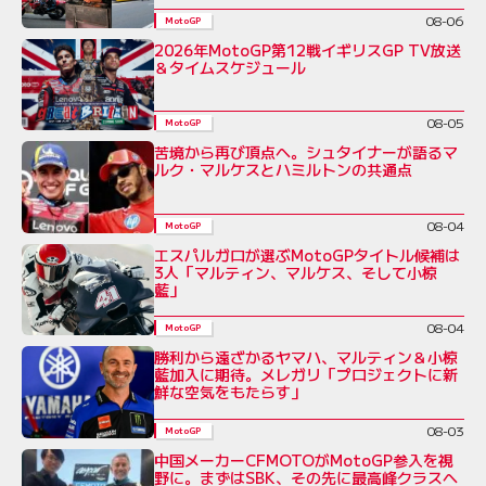
08-06
MotoGP
2026年MotoGP第12戦イギリスGP TV放送
＆タイムスケジュール
08-05
MotoGP
苦境から再び頂点へ。シュタイナーが語るマ
ルク・マルケスとハミルトンの共通点
08-04
MotoGP
エスパルガロが選ぶMotoGPタイトル候補は
3人「マルティン、マルケス、そして小椋
藍」
08-04
MotoGP
勝利から遠ざかるヤマハ、マルティン＆小椋
藍加入に期待。メレガリ「プロジェクトに新
鮮な空気をもたらす」
08-03
MotoGP
中国メーカーCFMOTOがMotoGP参入を視
野に。まずはSBK、その先に最高峰クラスへ