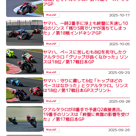
アGP
2025-10-17
MotoGP
ヤマハ、一時2番手に浮上も終盤に失速し10
位のリンス「残り5周でリヤが落ちてしまっ
た」／第18戦インドネシアGP
2025-10-05
MotoGP
ヤマハ、ペースに苦しむも8位を死守したク
アルタラロ「グリップが良くなかった」リン
スは18位／第17戦日本GP
2025-09-29
MotoGP
ヤマハ：守りに徹して6位「トップほどの
ペースはなかった」とクアルタラロ。リンス
は18位／第17戦日本GPスプリント
2025-09-28
MotoGP
クアルタラロが8番手で予選Q2直接進出。
19番手のリンスは「終盤に黄旗の影響を受け
た」／第17戦日本GP
2025-09-26
MotoGP