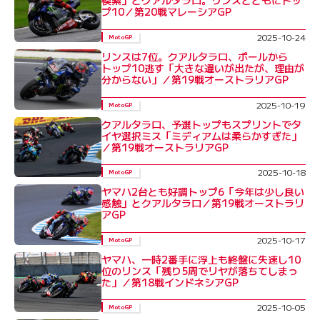
模索」とクアルタラロ。リンスとともにトッ
プ10／第20戦マレーシアGP
2025-10-24
MotoGP
リンスは7位。クアルタラロ、ポールから
トップ10逃す「大きな違いが出たが、理由が
分からない」／第19戦オーストラリアGP
2025-10-19
MotoGP
クアルタラロ、予選トップもスプリントでタ
イヤ選択ミス「ミディアムは柔らかすぎた」
／第19戦オーストラリアGP
2025-10-18
MotoGP
ヤマハ2台とも好調トップ6「今年は少し良い
感触」とクアルタラロ／第19戦オーストラリ
アGP
2025-10-17
MotoGP
ヤマハ、一時2番手に浮上も終盤に失速し10
位のリンス「残り5周でリヤが落ちてしまっ
た」／第18戦インドネシアGP
2025-10-05
MotoGP