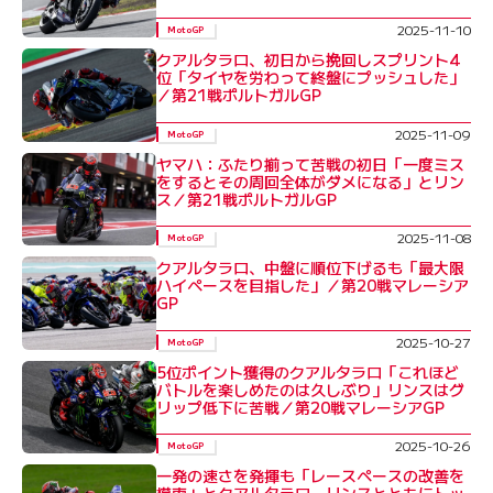
2025-11-10
MotoGP
クアルタラロ、初日から挽回しスプリント4
位「タイヤを労わって終盤にプッシュした」
／第21戦ポルトガルGP
2025-11-09
MotoGP
ヤマハ：ふたり揃って苦戦の初日「一度ミス
をするとその周回全体がダメになる」とリン
ス／第21戦ポルトガルGP
2025-11-08
MotoGP
クアルタラロ、中盤に順位下げるも「最大限
ハイペースを目指した」／第20戦マレーシア
GP
2025-10-27
MotoGP
5位ポイント獲得のクアルタラロ「これほど
バトルを楽しめたのは久しぶり」リンスはグ
リップ低下に苦戦／第20戦マレーシアGP
2025-10-26
MotoGP
一発の速さを発揮も「レースペースの改善を