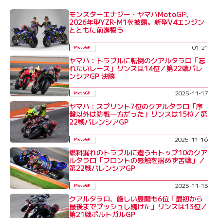
モンスターエナジー・ヤマハMotoGP、
2026年型YZR-M1を披露。新型V4エンジン
とともに前進誓う
01-21
MotoGP
ヤマハ：トラブルに転倒のクアルタラロ「忘
れたいレース」リンスは14位／第22戦バレ
ンシアGP 決勝
2025-11-17
MotoGP
ヤマハ：スプリント7位のクアルタラロ「序
盤以外は防戦一方だった」リンスは15位／第
22戦バレンシアGP
2025-11-16
MotoGP
燃料漏れのトラブルに遭うもトップ10のクア
ルタラロ「フロントの感触を掴めず苦戦」／
第22戦バレンシアGP
2025-11-15
MotoGP
クアルタラロ、厳しい展開も6位「最初から
最後までプッシュし続けた」リンスは13位／
第21戦ポルトガルGP