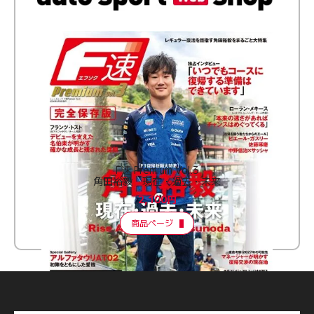
F速 Premium Vol.3
角田裕毅 現在・過去・未来
2,100円
商品ページ