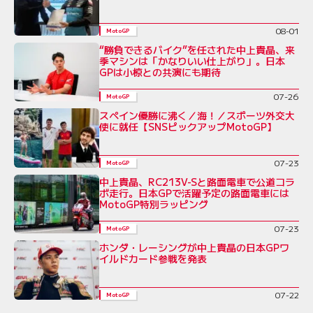
08-01
MotoGP
“勝負できるバイク”を任された中上貴晶、来
季マシンは「かなりいい仕上がり」。日本
GPは小椋との共演にも期待
07-26
MotoGP
スペイン優勝に沸く／海！／スポーツ外交大
使に就任【SNSピックアップMotoGP】
07-23
MotoGP
中上貴晶、RC213V-Sと路面電車で公道コラ
ボ走行。日本GPで活躍予定の路面電車には
MotoGP特別ラッピング
07-23
MotoGP
ホンダ・レーシングが中上貴晶の日本GPワ
イルドカード参戦を発表
07-22
MotoGP