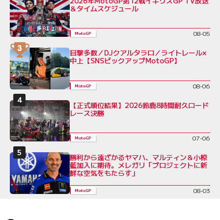
2026年MotoGP第12戦イギリスGP TV放送
＆タイムスケジュール
08-05
MotoGP
目撃多数／DJクアルタラロ／ライトレール×
中上【SNSピックアップMotoGP】
08-06
MotoGP
【正式順位結果】2026鈴鹿8時間耐久ロード
レース決勝
07-06
MotoGP
勝利から遠ざかるヤマハ、マルティン＆小椋
藍加入に期待。メレガリ「プロジェクトに新
鮮な空気をもたらす」
08-03
MotoGP