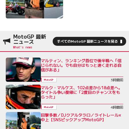
MotoGP 最新
ニュース
すべてのMotoGP 最新ニュースを見る
マルティン、ランキング首位で後半戦へ「信
じられない。でも自分はもっと速く走れる自
信がある」
3時間前
MotoGP
マルク・マルケス、102点差から18点差へ。
タイトル争い復帰に「2度目のチャンスをも
らった」
4時間前
MotoGP
目撃多数／DJクアルタラロ／ライトレール×
中上【SNSピックアップMotoGP】