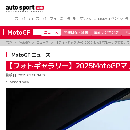
コ
ン
テ
ン
F1
スーパーGT
スーパーフォーミュラ
ル・マン/WEC
MotoGP/バイク
ラ
ツ
へ
MotoGP
ニュース
開催日程・結果
最新ランキング
ド
ス
キ
TOP
MotoGP
ニュース
【フォトギャラリー】2025MotoGPマレーシア公式テス
ッ
プ
MotoGP ニュース
【フォトギャラリー】2025MotoGP
投稿日:
2025.02.08 14:10
autosport web