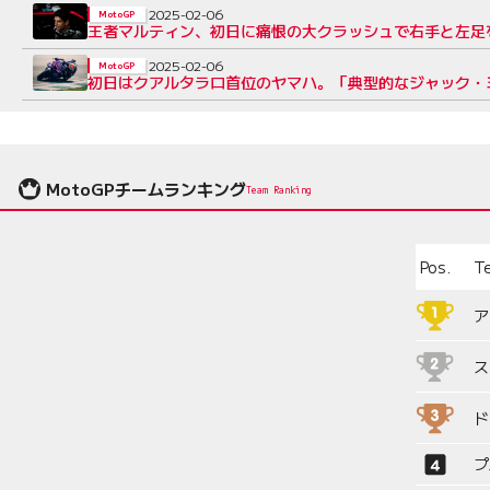
2025-02-06
MotoGP
王者マルティン、初日に痛恨の大クラッシュで右手と左足
2025-02-06
MotoGP
初日はクアルタラロ首位のヤマハ。「典型的なジャック・
MotoGPチームランキング
Team Ranking
Pos.
T
ア
ス
ド
プ