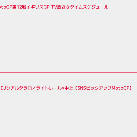
MotoGP第12戦イギリスGP TV放送＆タイムスケジュール
DJクアルタラロ／ライトレール×中上【SNSピックアップMotoGP】