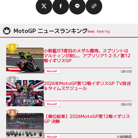
MotoGP ニュースランキング
小椋藍が3度目のメダル獲得。スプリントは
マルティンが制し、アプリリア1-2-3／第12
戦イギリスGP
08-09
MotoGP
2026年MotoGP第12戦イギリスGP TV放送
＆タイムスケジュール
08-09
MotoGP
【順位結果】2026MotoGP第12戦イギリス
GP 決勝
20時間前
MotoGP