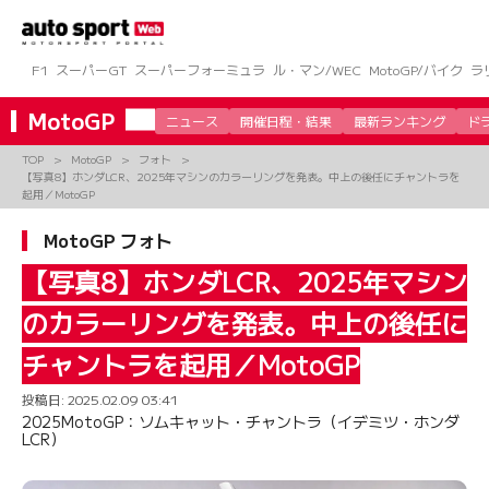
コ
ン
テ
ン
F1
スーパーGT
スーパーフォーミュラ
ル・マン/WEC
MotoGP/バイク
ラ
ツ
へ
MotoGP
ニュース
開催日程・結果
最新ランキング
ド
ス
キ
TOP
MotoGP
フォト
ッ
【写真8】ホンダLCR、2025年マシンのカラーリングを発表。中上の後任にチャントラを
プ
起用／MotoGP
MotoGP フォト
【写真8】ホンダLCR、2025年マシン
のカラーリングを発表。中上の後任に
チャントラを起用／MotoGP
投稿日:
2025.02.09 03:41
2025MotoGP：ソムキャット・チャントラ（イデミツ・ホンダ
LCR）