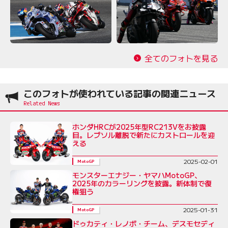
全てのフォトを見る
このフォトが使われている記事の関連ニュース
ホンダHRCが2025年型RC213Vをお披露
目。レプソル離脱で新たにカストロールを迎
える
2025-02-01
MotoGP
モンスターエナジー・ヤマハMotoGP、
2025年のカラーリングを披露。新体制で復
権狙う
2025-01-31
MotoGP
ドゥカティ・レノボ・チーム、デスモセディ