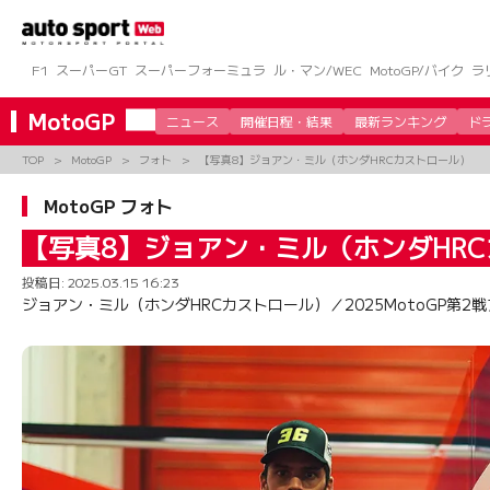
コ
ン
テ
ン
F1
スーパーGT
スーパーフォーミュラ
ル・マン/WEC
MotoGP/バイク
ラ
ツ
へ
MotoGP
ニュース
開催日程・結果
最新ランキング
ド
ス
キ
TOP
MotoGP
フォト
【写真8】ジョアン・ミル（ホンダHRCカストロール）
ッ
プ
MotoGP フォト
【写真8】ジョアン・ミル（ホンダHR
投稿日:
2025.03.15 16:23
ジョアン・ミル（ホンダHRCカストロール）／2025MotoGP第2戦