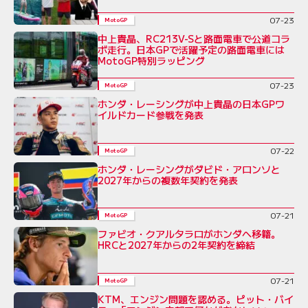
07-23
MotoGP
中上貴晶、RC213V-Sと路面電車で公道コラ
ボ走行。日本GPで活躍予定の路面電車には
MotoGP特別ラッピング
07-23
MotoGP
ホンダ・レーシングが中上貴晶の日本GPワ
イルドカード参戦を発表
07-22
MotoGP
ホンダ・レーシングがダビド・アロンソと
2027年からの複数年契約を発表
07-21
MotoGP
ファビオ・クアルタラロがホンダへ移籍。
HRCと2027年からの2年契約を締結
07-21
MotoGP
KTM、エンジン問題を認める。ピット・バイ