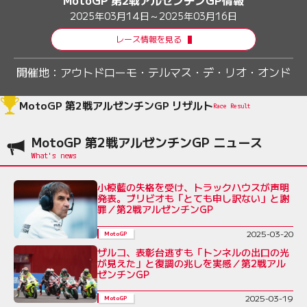
2025年03月14日～2025年03月16日
レース情報を見る
開催地：
アウトドローモ・テルマス・デ・リオ・オンド
MotoGP 第2戦アルゼンチンGP リザルト
Race Result
MotoGP 第2戦アルゼンチンGP ニュース
小椋藍の失格を受け、トラックハウスが声明
発表。ブリビオも「とても申し訳ない」と謝
罪／第2戦アルゼンチンGP
2025-03-20
MotoGP
ザルコ、表彰台逃すも「トンネルの出口の光
が見えた」と復調の兆しを実感／第2戦アル
ゼンチンGP
2025-03-19
MotoGP