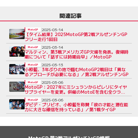
関連記事
2025-03-14
MotoGP
【タイム結果】2025MotoGP第2戦アルゼンチンGP
フリー走行1回目
2025-03-14
MotoGP
マルティン、第3戦アメリカズGP欠場を発表。復帰時
期について「話すには時期尚早」／MotoGP
2025-03-13
MotoGP
小椋藍、3年ぶりの地で臨むMotoGP2戦目は「異な
るアプローチが必要になる」／第2戦アルゼンチンGP
2025-03-06
MotoGP
MotoGP：2027年にミシュランからピレリにタイヤ
サプライヤーを変更。併催のMotoEを含む全クラス
に供給へ
2025-03-06
MotoGP
ダビデ・ブリビオ、小椋藍を称賛「彼の才能と潜在能
力に大きな確信を持っている」／第1戦タイGP
MotoGP 第2戦アルゼンチンGP情報