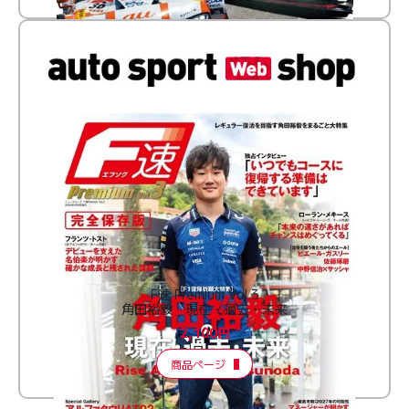
F速 Premium Vol.3
角田裕毅 現在・過去・未来
2,100円
商品ページ