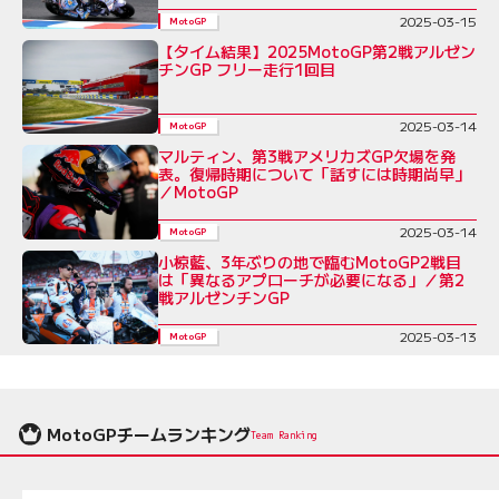
2025-03-15
MotoGP
【タイム結果】2025MotoGP第2戦アルゼン
チンGP フリー走行1回目
2025-03-14
MotoGP
マルティン、第3戦アメリカズGP欠場を発
表。復帰時期について「話すには時期尚早」
／MotoGP
2025-03-14
MotoGP
小椋藍、3年ぶりの地で臨むMotoGP2戦目
は「異なるアプローチが必要になる」／第2
戦アルゼンチンGP
2025-03-13
MotoGP
MotoGPチームランキング
Team Ranking