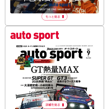
倒す相手を、信じてる。小林利徠斗 × 野村勇斗
【FORMATION LAP Produced by auto sport】
2026 Episode 2
もっと見る
［ SUPER GT 熱闘“再点火”特集 ］
RE:IGNITION
詳細を見る