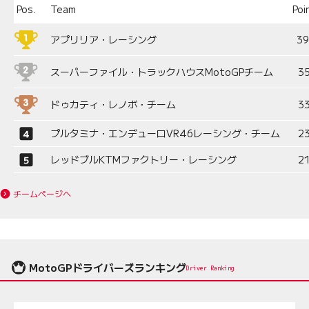
Pos.
Team
Poi
アプリリア・レーシング
3
スーパーファイル・トラックハウスMotoGPチーム
3
ドゥカティ・レノボ・チーム
3
プルタミナ・エンデューロVR46レーシング・チーム
2
レッドブルKTMファクトリー・レーシング
2
チームページへ
MotoGPドライバーズランキング
Driver Ranking