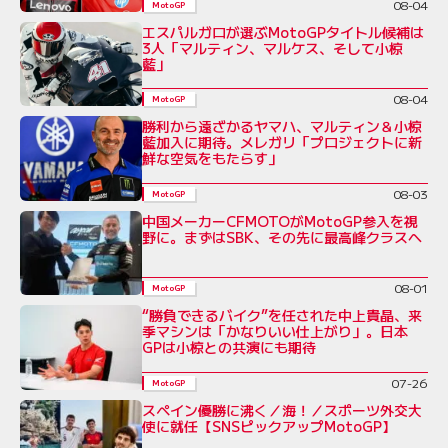
08-04
MotoGP
エスパルガロが選ぶMotoGPタイトル候補は
3人「マルティン、マルケス、そして小椋
藍」
08-04
MotoGP
勝利から遠ざかるヤマハ、マルティン＆小椋
藍加入に期待。メレガリ「プロジェクトに新
鮮な空気をもたらす」
08-03
MotoGP
中国メーカーCFMOTOがMotoGP参入を視
野に。まずはSBK、その先に最高峰クラスへ
08-01
MotoGP
“勝負できるバイク”を任された中上貴晶、来
季マシンは「かなりいい仕上がり」。日本
GPは小椋との共演にも期待
07-26
MotoGP
スペイン優勝に沸く／海！／スポーツ外交大
使に就任【SNSピックアップMotoGP】