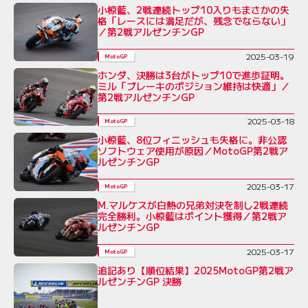
小椋藍、2戦連続トップ10入りもまさかの失
格「レースには満足だが、残念でならない」
／第2戦アルゼンチンGP
2025-03-19
MotoGP
ホンダ、決勝は3台がトップ10で進歩証明。
ミル「ブレーキのポジション維持は快適」／
第2戦アルゼンチンGP
2025-03-18
MotoGP
小椋藍、8位フィニッシュも失格に。非公認
ソフトウェア使用が原因／MotoGP第2戦ア
ルゼンチンGP
2025-03-17
MotoGP
M.マルケスが白熱の兄弟対決を制し2戦連続
完全勝利。小椋藍はポイント獲得／第2戦ア
ルゼンチンGP
2025-03-17
MotoGP
追記あり【順位結果】2025MotoGP第2戦ア
ルゼンチンGP 決勝