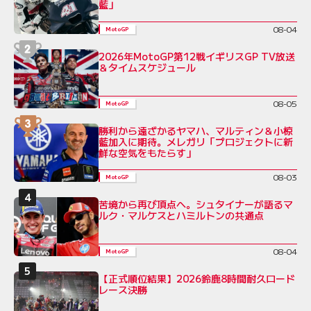
藍」
08-04
MotoGP
2026年MotoGP第12戦イギリスGP TV放送
＆タイムスケジュール
08-05
MotoGP
勝利から遠ざかるヤマハ、マルティン＆小椋
藍加入に期待。メレガリ「プロジェクトに新
鮮な空気をもたらす」
08-03
MotoGP
苦境から再び頂点へ。シュタイナーが語るマ
ルク・マルケスとハミルトンの共通点
08-04
MotoGP
【正式順位結果】2026鈴鹿8時間耐久ロード
レース決勝