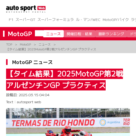
コ
ン
テ
ン
F1
スーパーGT
スーパーフォーミュラ
ル・マン/WEC
MotoGP/バイク
ラ
ツ
へ
MotoGP
ニュース
開催日程・結果
最新ランキング
ド
ス
キ
TOP
MotoGP
ニュース
ッ
【タイム結果】2025MotoGP第2戦アルゼンチンGP プラクティス
プ
MotoGP ニュース
【タイム結果】2025MotoGP第2戦
アルゼンチンGP プラクティス
投稿日:
2025.03.15 04:04
Text：autosport web