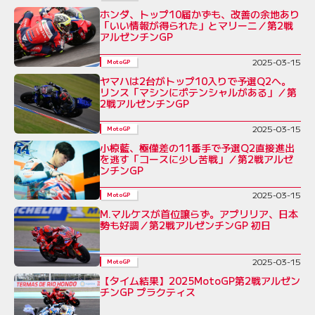
ホンダ、トップ10届かずも、改善の余地あり
「いい情報が得られた」とマリーニ／第2戦
アルゼンチンGP
2025-03-15
MotoGP
ヤマハは2台がトップ10入りで予選Q2へ。
リンス「マシンにポテンシャルがある」／第
2戦アルゼンチンGP
2025-03-15
MotoGP
小椋藍、極僅差の11番手で予選Q2直接進出
を逃す「コースに少し苦戦」／第2戦アルゼ
ンチンGP
2025-03-15
MotoGP
M.マルケスが首位譲らず。アプリリア、日本
勢も好調／第2戦アルゼンチンGP 初日
2025-03-15
MotoGP
【タイム結果】2025MotoGP第2戦アルゼン
チンGP プラクティス