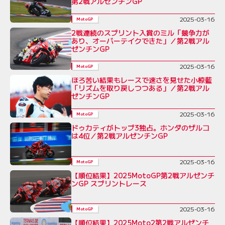
第2戦アルゼンチンGP
2025-03-16
MotoGP
2戦連続のスプリント入賞のミル「競争力が
あり、オーバーテイクできた」／第2戦アル
ゼンチンGP
2025-03-16
MotoGP
ほろ苦い結果もレースで速さを見せた小椋藍
「リズムを取り戻しつつある」／第2戦アル
ゼンチンGP
2025-03-16
MotoGP
ドゥカティがトップ3独占。ホンダのザルコ
は4位／第2戦アルゼンチンGP
2025-03-16
MotoGP
【順位結果】2025MotoGP第2戦アルゼンチ
ンGP スプリントレース
2025-03-16
MotoGP
【順位結果】2025Moto2第2戦アルゼンチ