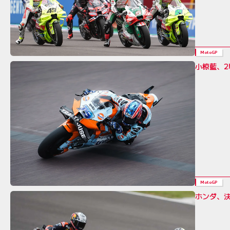
MotoGP
小椋藍、2
MotoGP
ホンダ、決