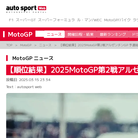
コ
ン
テ
ン
F1
スーパーGT
スーパーフォーミュラ
ル・マン/WEC
MotoGP/バイク
ラ
ツ
へ
MotoGP
ニュース
開催日程・結果
最新ランキング
ド
ス
キ
TOP
MotoGP
ニュース
【順位結果】2025MotoGP第2戦アルゼンチンGP 予選
ッ
プ
MotoGP ニュース
【順位結果】2025MotoGP第2戦アル
投稿日:
2025.03.15 23:34
Text：autosport web