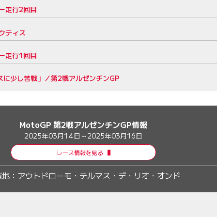
リー走行2回目
ラクティス
リー走行1回目
スに少し苦戦」／第2戦アルゼンチンGP
MotoGP 第2戦アルゼンチンGP情報
2025年03月14日～2025年03月16日
レース情報を見る
催地：
アウトドローモ・テルマス・デ・リオ・オンド