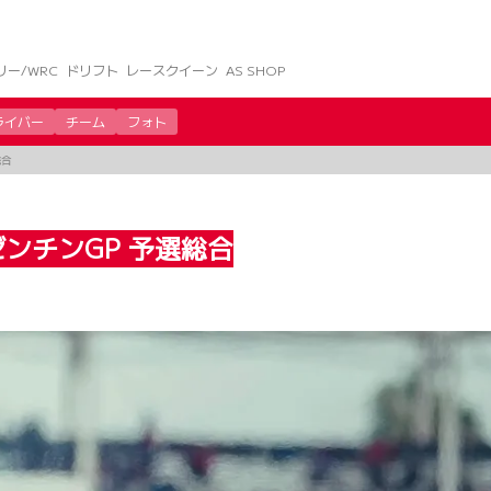
リー/WRC
ドリフト
レースクイーン
AS SHOP
ライバー
チーム
フォト
総合
ゼンチンGP 予選総合