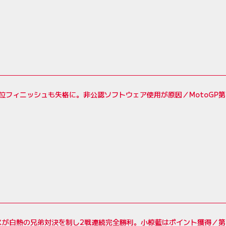
位フィニッシュも失格に。非公認ソフトウェア使用が原因／MotoGP第
スが白熱の兄弟対決を制し2戦連続完全勝利。小椋藍はポイント獲得／第