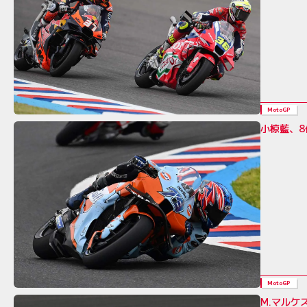
MotoGP
小椋藍、8
MotoGP
M.マルケ