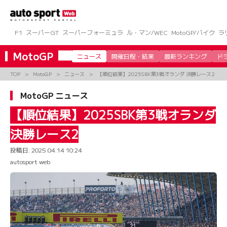
コ
ン
テ
ン
F1
スーパーGT
スーパーフォーミュラ
ル・マン/WEC
MotoGP/バイク
ラ
ツ
へ
MotoGP
ニュース
開催日程・結果
最新ランキング
ド
ス
キ
TOP
MotoGP
ニュース
【順位結果】2025SBK第3戦オランダ 決勝レース2
ッ
プ
MotoGP ニュース
【順位結果】2025SBK第3戦オランダ
決勝レース2
投稿日:
2025.04.14 10:24
autosport web