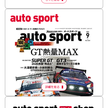
［ SUPER GT 熱闘“再点火”特集 ］
RE:IGNITION
詳細を見る