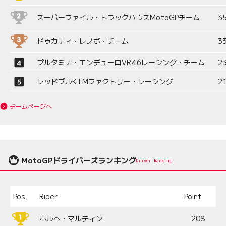
スーパーファイル・トラックハウスMotoGPチーム
3
ドゥカティ・レノボ・チーム
3
プルタミナ・エンデューロVR46レーシング・チーム
2
レッドブルKTMファクトリー・レーシング
2
チームページへ
MotoGPドライバーズランキング
Driver Ranking
Pos.
Rider
Point
ホルヘ・マルティン
208