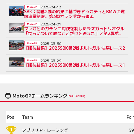
2025-04-12
MotoGP
SBK：開幕2戦の結果に基づきドゥカティとBMWに燃
料流量制限。第3戦オランダから適応
2025-04-01
MotoGP
ブレガとのガチンコ対決を制したラズガットリオグル
「食らいついて勝つことだけを考えた」／第2戦ポル
トガル
2025-03-30
MotoGP
【順位結果】2025SBK第2戦ポルトガル 決勝レース2
2025-03-29
MotoGP
【順位結果】2025SBK第2戦ポルトガル 決勝レース1
MotoGPチームランキング
Team Ranking
Pos.
Team
Poi
アプリリア・レーシング
3