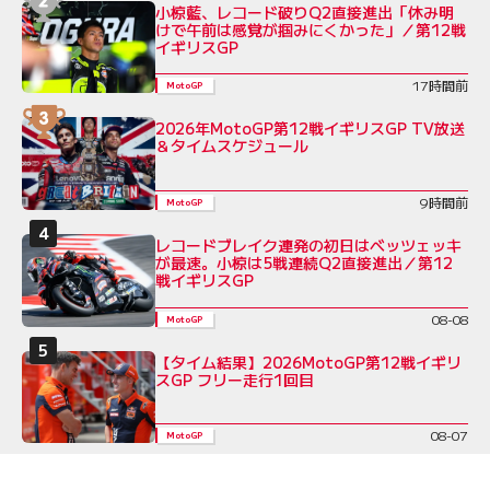
小椋藍、レコード破りQ2直接進出「休み明
けで午前は感覚が掴みにくかった」／第12戦
イギリスGP
17時間前
MotoGP
2026年MotoGP第12戦イギリスGP TV放送
＆タイムスケジュール
9時間前
MotoGP
レコードブレイク連発の初日はベッツェッキ
が最速。小椋は5戦連続Q2直接進出／第12
戦イギリスGP
08-08
MotoGP
【タイム結果】2026MotoGP第12戦イギリ
スGP フリー走行1回目
08-07
MotoGP