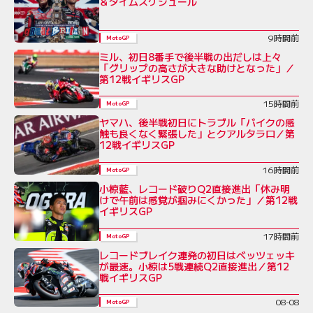
＆タイムスケジュール
9時間前
MotoGP
ミル、初日8番手で後半戦の出だしは上々
「グリップの高さが大きな助けとなった」／
第12戦イギリスGP
15時間前
MotoGP
ヤマハ、後半戦初日にトラブル「バイクの感
触も良くなく緊張した」とクアルタラロ／第
12戦イギリスGP
16時間前
MotoGP
小椋藍、レコード破りQ2直接進出「休み明
けで午前は感覚が掴みにくかった」／第12戦
イギリスGP
17時間前
MotoGP
レコードブレイク連発の初日はベッツェッキ
が最速。小椋は5戦連続Q2直接進出／第12
戦イギリスGP
08-08
MotoGP