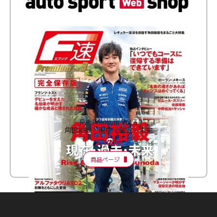
F速 Premium Vol.3
角田裕毅 現在・過去・未来
2,100円
商品ページ