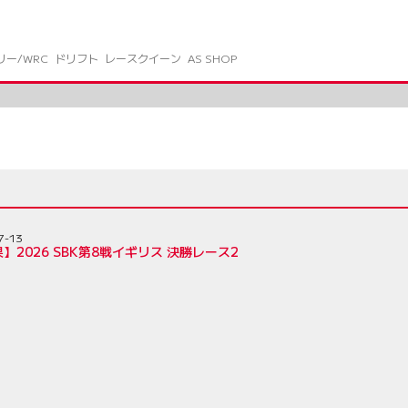
リー/WRC
ドリフト
レースクイーン
AS SHOP
7-13
】2026 SBK第8戦イギリス 決勝レース2