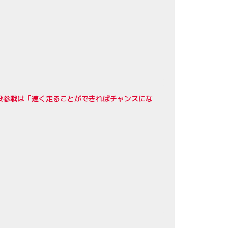
代役参戦は「速く走ることができればチャンスにな