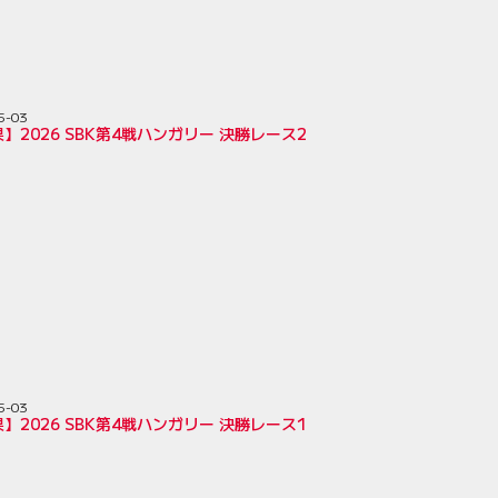
5-03
】2026 SBK第4戦ハンガリー 決勝レース2
5-03
】2026 SBK第4戦ハンガリー 決勝レース1