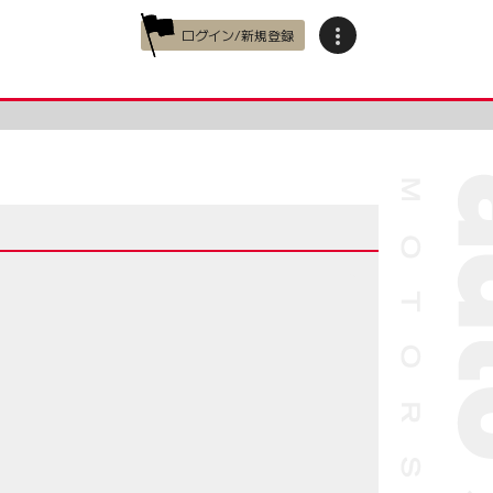
ログイン/新規登録