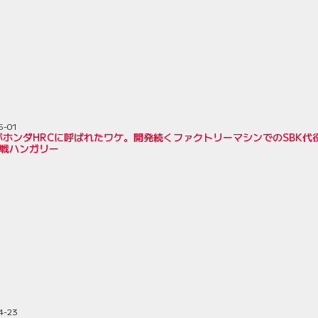
5-01
がホンダHRCに呼ばれたワケ。開発続くファクトリーマシンでのSBK
4戦ハンガリー
4-23