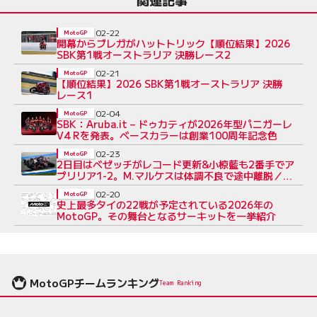
02-22
MotoGP
開幕からブレガがハットトリック【順位結果】2026
SBK第1戦オーストラリア 決勝レース2
02-21
MotoGP
【順位結果】2026 SBK第1戦オーストラリア 決勝
レース1
02-04
MotoGP
SBK：Aruba.it – ドゥカティが2026年型パニガーレ
V4 Rを発表。ベースカラーは創業100周年記念色
02-23
MotoGP
2日目はベゼッチがレコード更新&小椋藍も2番手でア
プリリア1-2。M.マルケスは体調不良で途中離脱／タ
イ公式テスト
02-20
MotoGP
史上最多タイの22戦が予定されている2026年の
MotoGP。その舞台となるサーキットを一挙紹介
MotoGPチームランキング
Team Ranking