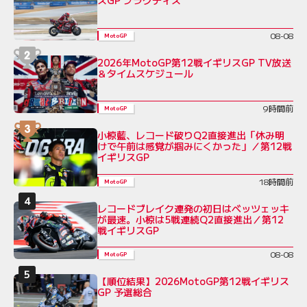
08-08
MotoGP
2026年MotoGP第12戦イギリスGP TV放送
＆タイムスケジュール
9時間前
MotoGP
小椋藍、レコード破りQ2直接進出「休み明
けで午前は感覚が掴みにくかった」／第12戦
イギリスGP
18時間前
MotoGP
レコードブレイク連発の初日はベッツェッキ
が最速。小椋は5戦連続Q2直接進出／第12
戦イギリスGP
08-08
MotoGP
【順位結果】2026MotoGP第12戦イギリス
GP 予選総合