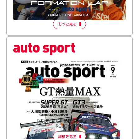
倒す相手を、信じてる。小林利徠斗 × 野村勇斗
【FORMATION LAP Produced by auto sport】
2026 Episode 2
もっと見る
［ SUPER GT 熱闘“再点火”特集 ］
RE:IGNITION
詳細を見る