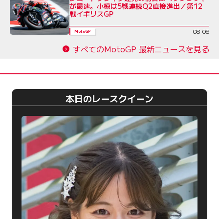
が最速。小椋は5戦連続Q2直接進出／第12
戦イギリスGP
08-08
MotoGP
すべてのMotoGP 最新ニュースを見る
本日のレースクイーン