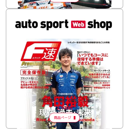
F速 Premium Vol.3
角田裕毅 現在・過去・未来
2,100円
商品ページ