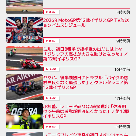
8時間前
MotoGP
2026年MotoGP第12戦イギリスGP TV放送
＆タイムスケジュール
9時間前
MotoGP
ミル、初日8番手で後半戦の出だしは上々
「グリップの高さが大きな助けとなった」／
第12戦イギリスGP
16時間前
MotoGP
ヤマハ、後半戦初日にトラブル「バイクの感
触も良くなく緊張した」とクアルタラロ／第
12戦イギリスGP
17時間前
MotoGP
小椋藍、レコード破りQ2直接進出「休み明
けで午前は感覚が掴みにくかった」／第12戦
イギリスGP
18時間前
MotoGP
レコードブレイク連発の初日はベッツェッキ