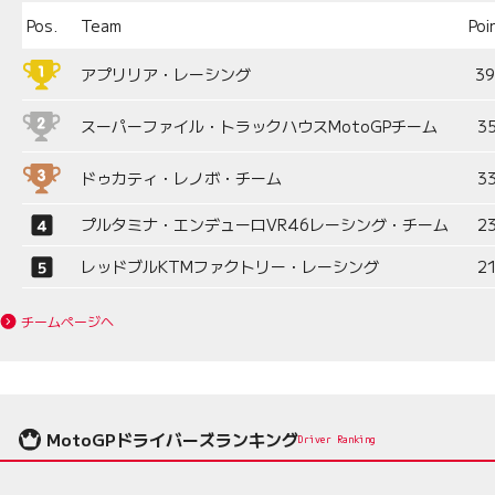
Pos.
Team
Poi
アプリリア・レーシング
3
スーパーファイル・トラックハウスMotoGPチーム
3
ドゥカティ・レノボ・チーム
3
プルタミナ・エンデューロVR46レーシング・チーム
2
レッドブルKTMファクトリー・レーシング
2
チームページへ
MotoGPドライバーズランキング
Driver Ranking