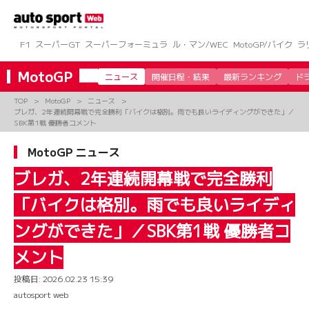
コ
ン
テ
ン
F1
スーパーGT
スーパーフォーミュラ
ル・マン/WEC
MotoGP/バイク
ラ
ツ
へ
MotoGP
ニュース
開催日程・結果
最新ランキング
ド
ス
キ
TOP
MotoGP
ニュース
ッ
ブレガ、2年連続開幕戦で完全勝利「バイクは格別。雨でも良いライディングができた」／
プ
SBK第1戦 優勝者コメント
MotoGP ニュース
ブレガ、2年連続開幕戦で完全勝利
「バイクは格別。雨でも良いライディ
ングができた」／SBK第1戦 優勝者コ
メント
投稿日:
2026.02.23 15:39
autosport web