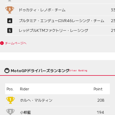
ドゥカティ・レノボ・チーム
3
プルタミナ・エンデューロVR46レーシング・チーム
2
レッドブルKTMファクトリー・レーシング
2
チームページへ
MotoGPドライバーズランキング
Driver Ranking
Pos.
Rider
Point
ホルヘ・マルティン
208
小椋藍
194