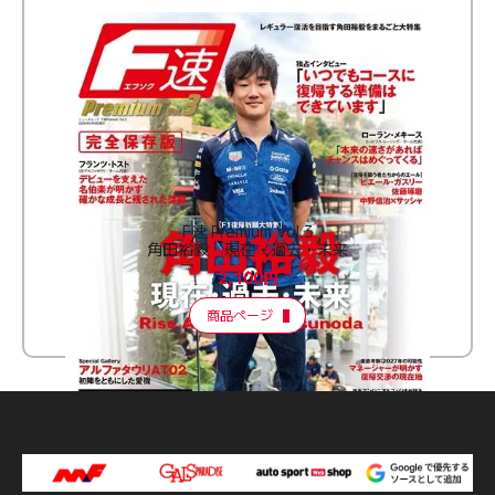
F速 Premium Vol.3
角田裕毅 現在・過去・未来
2,100円
商品ページ