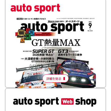
［ SUPER GT 熱闘“再点火”特集 ］
RE:IGNITION
詳細を見る