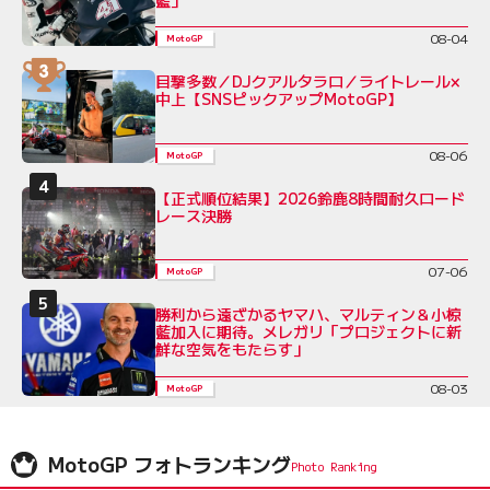
08-04
MotoGP
目撃多数／DJクアルタラロ／ライトレール×
中上【SNSピックアップMotoGP】
08-06
MotoGP
【正式順位結果】2026鈴鹿8時間耐久ロード
レース決勝
07-06
MotoGP
勝利から遠ざかるヤマハ、マルティン＆小椋
藍加入に期待。メレガリ「プロジェクトに新
鮮な空気をもたらす」
08-03
MotoGP
MotoGP フォトランキング