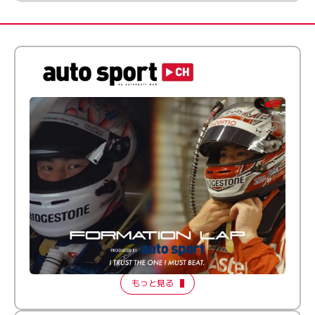
倒す相手を、信じてる。小林利徠斗 × 野村勇斗
【FORMATION LAP Produced by auto sport】
2026 Episode 2
もっと見る