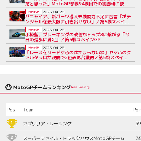
だと思った」MotoGP参戦94戦目での初勝利に歓喜
／第5戦スペインGP
2025-04-28
MotoGP
バニャイア、新パーツ導入も戦闘力不足に苦言「ポテ
ンシャルを最大限に引き出せない」／第5戦スペイン
GP
2025-04-28
MotoGP
小椋藍、ブレーキングの改善がトップ8に繋がる「今
日の進歩に満足」／第5戦スペインGP
2025-04-28
MotoGP
「レースをリードするのはたまらないね」ヤマハのク
アルタラロが決勝で2位表彰台獲得／第5戦スペイン
GP
MotoGPチームランキング
Team Ranking
Pos.
Team
Poi
アプリリア・レーシング
3
スーパーファイル・トラックハウスMotoGPチーム
3