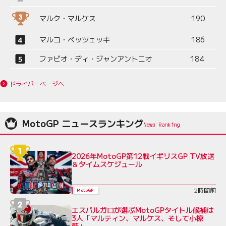
マルク・マルケス
190
マルコ・ベッツェッキ
186
ファビオ・ディ・ジャンアントニオ
184
ドライバーページへ
MotoGP ニュースランキング
2026年MotoGP第12戦イギリスGP TV放送
＆タイムスケジュール
2時間前
MotoGP
エスパルガロが選ぶMotoGPタイトル候補は
3人「マルティン、マルケス、そして小椋
藍」