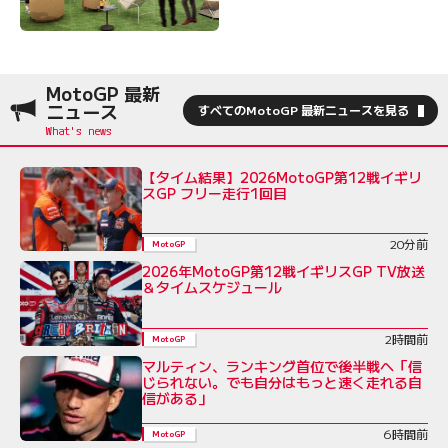
MotoGP 最新
ニュース
すべてのMotoGP 最新ニュースを見る
【タイム結果】2026MotoGP第12戦イギリ
スGP フリー走行1回目
20分前
MotoGP
2026年MotoGP第12戦イギリスGP TV放送
＆タイムスケジュール
2時間前
MotoGP
マルティン、ランキング首位で後半戦へ「信
じられない。でも自分はもっと速く走れる自
信がある」
6時間前
MotoGP