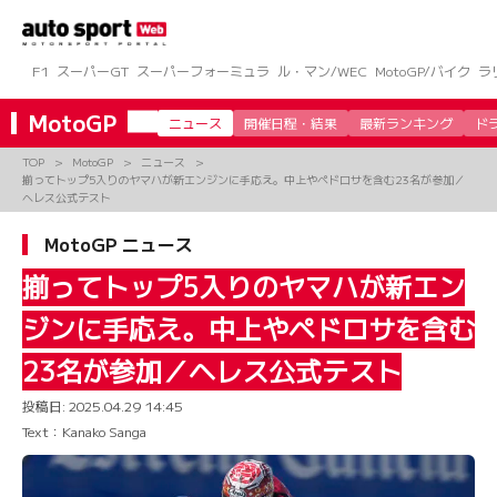
コ
ン
テ
ン
F1
スーパーGT
スーパーフォーミュラ
ル・マン/WEC
MotoGP/バイク
ラ
ツ
へ
MotoGP
ニュース
開催日程・結果
最新ランキング
ド
ス
キ
TOP
MotoGP
ニュース
ッ
揃ってトップ5入りのヤマハが新エンジンに手応え。中上やペドロサを含む23名が参加／
プ
ヘレス公式テスト
MotoGP ニュース
揃ってトップ5入りのヤマハが新エン
ジンに手応え。中上やペドロサを含む
23名が参加／ヘレス公式テスト
投稿日:
2025.04.29 14:45
Text：Kanako Sanga