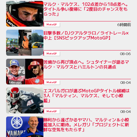
マルク・マルケス、102点差から18点差へ。
タイトル争い復帰に「2度目のチャンスをも
らった」
6時間前
MotoGP
目撃多数／DJクアルタラロ／ライトレール×
中上【SNSピックアップMotoGP】
08-06
MotoGP
苦境から再び頂点へ。シュタイナーが語るマ
ルク・マルケスとハミルトンの共通点
08-04
MotoGP
エスパルガロが選ぶMotoGPタイトル候補は
3人「マルティン、マルケス、そして小椋
藍」
08-04
MotoGP
勝利から遠ざかるヤマハ、マルティン＆小椋
藍加入に期待。メレガリ「プロジェクトに新
鮮な空気をもたらす」