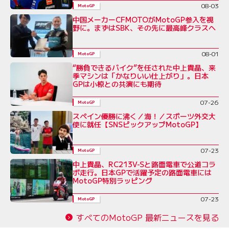
08-03
MotoGP
中国メーカーCFMOTOがMotoGP参入を視
野に。まずはSBK、その先に最高峰クラスへ
08-01
MotoGP
“勝負できるバイク”を任された中上貴晶、来
季マシンは「かなりいい仕上がり」。日本
GPは小椋との共演にも期待
07-26
MotoGP
スペイン優勝に沸く／海！／スポーツ外交大
使に就任【SNSピックアップMotoGP】
07-23
MotoGP
中上貴晶、RC213V-Sと路面電車で公道コラ
ボ走行。日本GPで活躍予定の路面電車には
MotoGP特別ラッピング
07-23
MotoGP
すべてのMotoGP 最新ニュースを見る