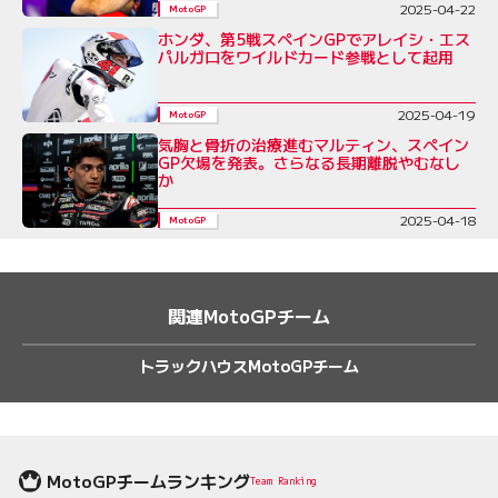
2025-04-22
MotoGP
ホンダ、第5戦スペインGPでアレイシ・エス
パルガロをワイルドカード参戦として起用
2025-04-19
MotoGP
気胸と骨折の治療進むマルティン、スペイン
GP欠場を発表。さらなる長期離脱やむなし
か
2025-04-18
MotoGP
関連MotoGPチーム
トラックハウスMotoGPチーム
MotoGPチームランキング
Team Ranking