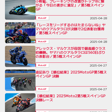
小椋藍、ブレーキングの改善がトップ8に繋
がる「今日の進歩に満足」／第5戦スペイン
GP
2025-04-28
MotoGP
「レースをリードするのはたまらないね」ヤ
マハのクアルタラロが決勝で2位表彰台獲得
／第5戦スペインGP
2025-04-28
MotoGP
アレックス・マルケスが母国で最高峰クラス
初優勝。ヤマハのクアルタラロは560日ぶり
の表彰台／第5戦スペインGP
2025-04-27
MotoGP
追記あり【順位結果】2025MotoGP第5戦ス
ペインGP 決勝
2025-04-27
MotoGP
【順位結果】2025Moto2第5戦スペインGP
決勝レース