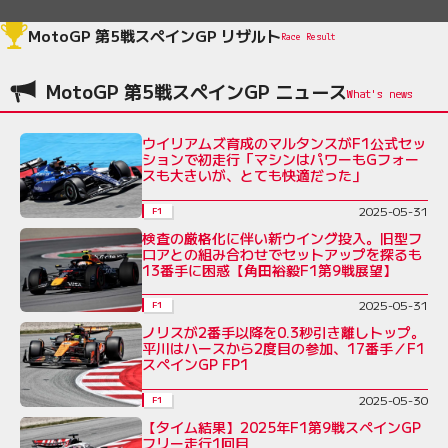
MotoGP 第5戦スペインGP リザルト
Race Result
MotoGP 第5戦スペインGP ニュース
ウイリアムズ育成のマルタンスがF1公式セッ
ションで初走行「マシンはパワーもGフォー
スも大きいが、とても快適だった」
2025-05-31
F1
検査の厳格化に伴い新ウイング投入。旧型フ
ロアとの組み合わせでセットアップを探るも
13番手に困惑【角田裕毅F1第9戦展望】
2025-05-31
F1
ノリスが2番手以降を0.3秒引き離しトップ。
平川はハースから2度目の参加、17番手／F1
スペインGP FP1
2025-05-30
F1
【タイム結果】2025年F1第9戦スペインGP
フリー走行1回目