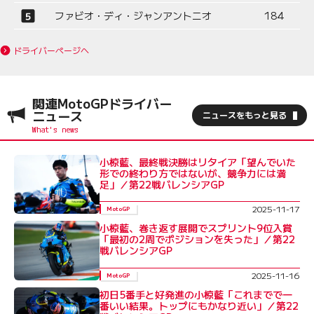
ファビオ・ディ・ジャンアントニオ
184
ドライバーページへ
関連MotoGPドライバー
ニュース
ニュースをもっと見る
小椋藍、最終戦決勝はリタイア「望んでいた
形での終わり方ではないが、競争力には満
足」／第22戦バレンシアGP
2025-11-17
MotoGP
小椋藍、巻き返す展開でスプリント9位入賞
「最初の2周でポジションを失った」／第22
戦バレンシアGP
2025-11-16
MotoGP
初日5番手と好発進の小椋藍「これまでで一
番いい結果。トップにもかなり近い」／第22