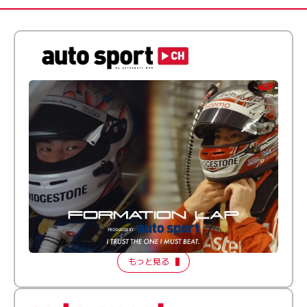
倒す相手を、信じてる。小林利徠斗 × 野村勇斗
【FORMATION LAP Produced by auto sport】
2026 Episode 2
もっと見る