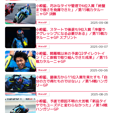
小椋藍、巧みなタイヤ管理で6位入賞「終盤
まで強さを発揮できた」／第15戦カタルー
ニャGP 決勝
2025-09-08
MotoGP
小椋藍、スタートで後退も9位入賞「序盤で
アグレッシブになる必要がある」／第15戦カ
タルーニャGP スプリント
2025-09-07
MotoGP
小椋藍、開幕戦以来の予選Q2ダイレクトイ
ン「ここ数戦で取り組んできた成果」／第15
戦カタルーニャGP
2025-09-06
MotoGP
小椋藍、最後方から11位入賞を果たすも「自
分の力で得たものではない」／第14戦ハンガ
リーGP
2025-08-25
MotoGP
小椋藍、予選で原因不明の大苦戦「新品タイ
ヤでもユーズドと変わらなかった」／第14戦
ハンガリーGP