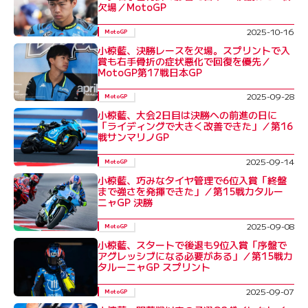
欠場／MotoGP
2025-10-16
MotoGP
小椋藍、決勝レースを欠場。スプリントで入
賞も右手骨折の症状悪化で回復を優先／
MotoGP第17戦日本GP
2025-09-28
MotoGP
小椋藍、大会2日目は決勝への前進の日に
「ライディングで大きく改善できた」／第16
戦サンマリノGP
2025-09-14
MotoGP
小椋藍、巧みなタイヤ管理で6位入賞「終盤
まで強さを発揮できた」／第15戦カタルー
ニャGP 決勝
2025-09-08
MotoGP
小椋藍、スタートで後退も9位入賞「序盤で
アグレッシブになる必要がある」／第15戦カ
タルーニャGP スプリント
2025-09-07
MotoGP