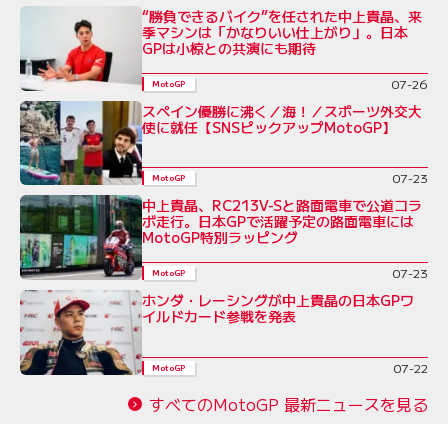
“勝負できるバイク”を任された中上貴晶、来
季マシンは「かなりいい仕上がり」。日本
GPは小椋との共演にも期待
07-26
MotoGP
スペイン優勝に沸く／海！／スポーツ外交大
使に就任【SNSピックアップMotoGP】
07-23
MotoGP
中上貴晶、RC213V-Sと路面電車で公道コラ
ボ走行。日本GPで活躍予定の路面電車には
MotoGP特別ラッピング
07-23
MotoGP
ホンダ・レーシングが中上貴晶の日本GPワ
イルドカード参戦を発表
07-22
MotoGP
すべてのMotoGP 最新ニュースを見る