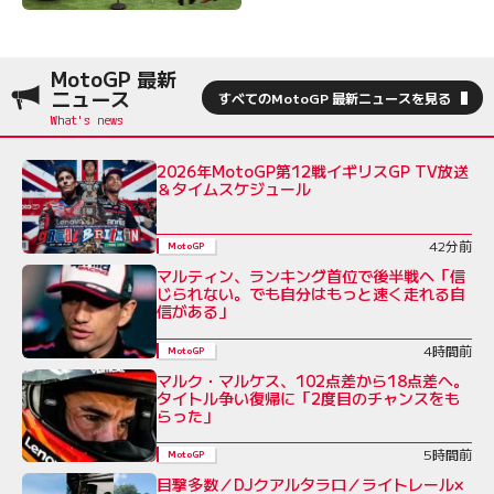
MotoGP 最新
ニュース
すべてのMotoGP 最新ニュースを見る
2026年MotoGP第12戦イギリスGP TV放送
＆タイムスケジュール
42分前
MotoGP
マルティン、ランキング首位で後半戦へ「信
じられない。でも自分はもっと速く走れる自
信がある」
4時間前
MotoGP
マルク・マルケス、102点差から18点差へ。
タイトル争い復帰に「2度目のチャンスをも
らった」
5時間前
MotoGP
目撃多数／DJクアルタラロ／ライトレール×