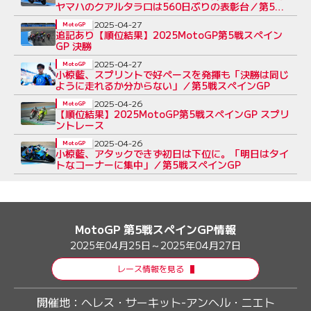
ヤマハのクアルタラロは560日ぶりの表彰台／第5戦
スペインGP
2025-04-27
MotoGP
追記あり【順位結果】2025MotoGP第5戦スペイン
GP 決勝
2025-04-27
MotoGP
小椋藍、スプリントで好ペースを発揮も「決勝は同じ
ように走れるか分からない」／第5戦スペインGP
2025-04-26
MotoGP
【順位結果】2025MotoGP第5戦スペインGP スプリ
ントレース
2025-04-26
MotoGP
小椋藍、アタックできず初日は下位に。「明日はタイ
トなコーナーに集中」／第5戦スペインGP
MotoGP 第5戦スペインGP情報
2025年04月25日～2025年04月27日
レース情報を見る
開催地：
ヘレス・サーキット-アンヘル・ニエト