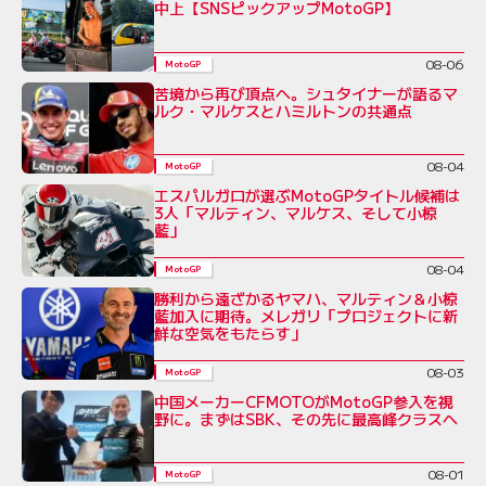
中上【SNSピックアップMotoGP】
08-06
MotoGP
苦境から再び頂点へ。シュタイナーが語るマ
ルク・マルケスとハミルトンの共通点
08-04
MotoGP
エスパルガロが選ぶMotoGPタイトル候補は
3人「マルティン、マルケス、そして小椋
藍」
08-04
MotoGP
勝利から遠ざかるヤマハ、マルティン＆小椋
藍加入に期待。メレガリ「プロジェクトに新
鮮な空気をもたらす」
08-03
MotoGP
中国メーカーCFMOTOがMotoGP参入を視
野に。まずはSBK、その先に最高峰クラスへ
08-01
MotoGP