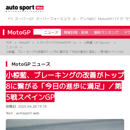
コ
ン
テ
ン
F1
スーパーGT
スーパーフォーミュラ
ル・マン/WEC
MotoGP/バイク
ラ
ツ
へ
MotoGP
ニュース
開催日程・結果
最新ランキング
ド
ス
キ
TOP
MotoGP
トラックハウスMotoGPチーム
小椋藍（Ai Ogura）
ッ
ニュース
プ
小椋藍、ブレーキングの改善がトップ8に繋がる「今日の進歩に満足」／第5戦スペインGP
MotoGP ニュース
小椋藍、ブレーキングの改善がトップ
8に繋がる「今日の進歩に満足」／第
5戦スペインGP
投稿日:
2025.04.28 13:15
Text：autosport web