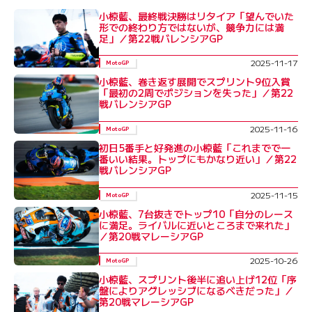
小椋藍、最終戦決勝はリタイア「望んでいた
形での終わり方ではないが、競争力には満
足」／第22戦バレンシアGP
2025-11-17
MotoGP
小椋藍、巻き返す展開でスプリント9位入賞
「最初の2周でポジションを失った」／第22
戦バレンシアGP
2025-11-16
MotoGP
初日5番手と好発進の小椋藍「これまでで一
番いい結果。トップにもかなり近い」／第22
戦バレンシアGP
2025-11-15
MotoGP
小椋藍、7台抜きでトップ10「自分のレース
に満足。ライバルに近いところまで来れた」
／第20戦マレーシアGP
2025-10-26
MotoGP
小椋藍、スプリント後半に追い上げ12位「序
盤によりアグレッシブになるべきだった」／
第20戦マレーシアGP