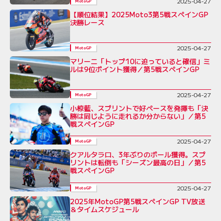
2025-04-27
MotoGP
【順位結果】2025Moto3第5戦スペインGP
決勝レース
2025-04-27
MotoGP
マリーニ「トップ10に迫っていると確信」ミ
ルは9位ポイント獲得／第5戦スペインGP
2025-04-27
MotoGP
小椋藍、スプリントで好ペースを発揮も「決
勝は同じように走れるか分からない」／第5
戦スペインGP
2025-04-27
MotoGP
クアルタラロ、3年ぶりのポール獲得。スプ
リントは転倒も「シーズン最高の日」／第5
戦スペインGP
2025-04-27
MotoGP
2025年MotoGP第5戦スペインGP TV放送
＆タイムスケジュール