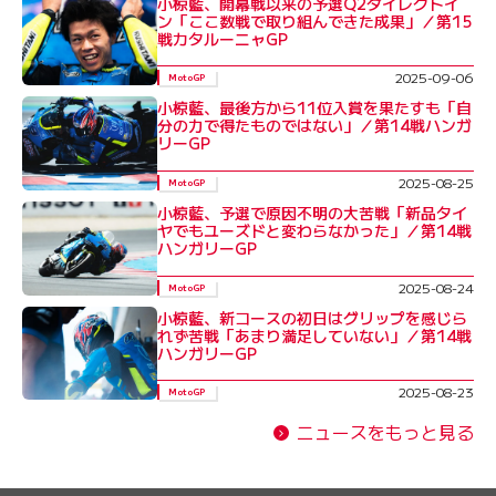
小椋藍、開幕戦以来の予選Q2ダイレクトイ
ン「ここ数戦で取り組んできた成果」／第15
戦カタルーニャGP
2025-09-06
MotoGP
小椋藍、最後方から11位入賞を果たすも「自
分の力で得たものではない」／第14戦ハンガ
リーGP
2025-08-25
MotoGP
小椋藍、予選で原因不明の大苦戦「新品タイ
ヤでもユーズドと変わらなかった」／第14戦
ハンガリーGP
2025-08-24
MotoGP
小椋藍、新コースの初日はグリップを感じら
れず苦戦「あまり満足していない」／第14戦
ハンガリーGP
2025-08-23
MotoGP
ニュースをもっと見る