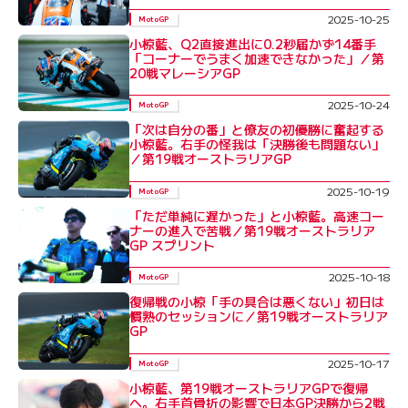
2025-10-25
MotoGP
小椋藍、Q2直接進出に0.2秒届かず14番手
「コーナーでうまく加速できなかった」／第
20戦マレーシアGP
2025-10-24
MotoGP
「次は自分の番」と僚友の初優勝に奮起する
小椋藍。右手の怪我は「決勝後も問題ない」
／第19戦オーストラリアGP
2025-10-19
MotoGP
「ただ単純に遅かった」と小椋藍。高速コー
ナーの進入で苦戦／第19戦オーストラリア
GP スプリント
2025-10-18
MotoGP
復帰戦の小椋「手の具合は悪くない」初日は
慣熟のセッションに／第19戦オーストラリア
GP
2025-10-17
MotoGP
小椋藍、第19戦オーストラリアGPで復帰
へ。右手首骨折の影響で日本GP決勝から2戦