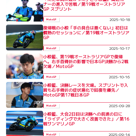
ナーの進入で苦戦／第19戦オーストラリア
GP スプリント
2025-10-18
MotoGP
復帰戦の小椋「手の具合は悪くない」初日は
慣熟のセッションに／第19戦オーストラリア
GP
2025-10-17
MotoGP
小椋藍、第19戦オーストラリアGPで復帰
へ。右手首骨折の影響で日本GP決勝から2戦
欠場／MotoGP
2025-10-16
MotoGP
小椋藍、決勝レースを欠場。スプリントで入
賞も右手骨折の症状悪化で回復を優先／
MotoGP第17戦日本GP
2025-09-28
MotoGP
小椋藍、大会2日目は決勝への前進の日に
「ライディングで大きく改善できた」／第16
戦サンマリノGP
2025-09-14
MotoGP