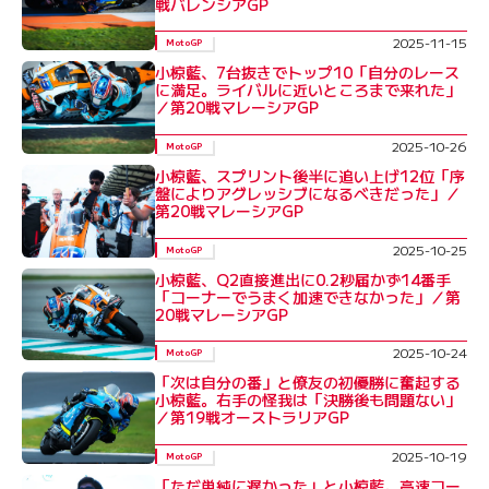
戦バレンシアGP
2025-11-15
MotoGP
小椋藍、7台抜きでトップ10「自分のレース
に満足。ライバルに近いところまで来れた」
／第20戦マレーシアGP
2025-10-26
MotoGP
小椋藍、スプリント後半に追い上げ12位「序
盤によりアグレッシブになるべきだった」／
第20戦マレーシアGP
2025-10-25
MotoGP
小椋藍、Q2直接進出に0.2秒届かず14番手
「コーナーでうまく加速できなかった」／第
20戦マレーシアGP
2025-10-24
MotoGP
「次は自分の番」と僚友の初優勝に奮起する
小椋藍。右手の怪我は「決勝後も問題ない」
／第19戦オーストラリアGP
2025-10-19
MotoGP
「ただ単純に遅かった」と小椋藍。高速コー