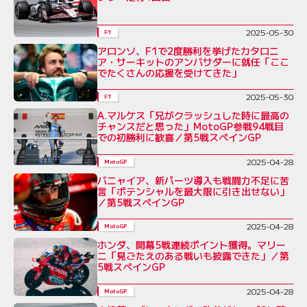
2025-05-30
F1
アロンソ、F1で2度勝利を挙げたカタロニ
ア・サーキットのアンバサダーに就任「ここ
でたくさんの応援を受けてきた」
2025-05-30
F1
A.マルケス「兄がクラッシュした時に最高の
チャンスだと思った」MotoGP参戦94戦目
での初勝利に歓喜／第5戦スペインGP
2025-04-28
MotoGP
バニャイア、新パーツ導入も戦闘力不足に苦
言「ポテンシャルを最大限に引き出せない」
／第5戦スペインGP
2025-04-28
MotoGP
ホンダ、開幕5戦連続ポイント獲得。マリー
ニ「見ごたえのある戦いも披露できた」／第
5戦スペインGP
2025-04-28
MotoGP