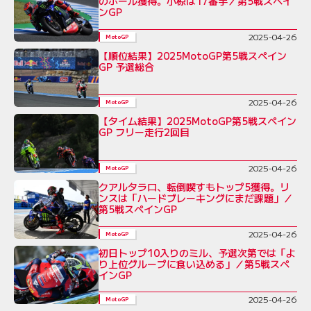
のポール獲得。小椋は17番手／第5戦スペイ
ンGP
2025-04-26
MotoGP
【順位結果】2025MotoGP第5戦スペイン
GP 予選総合
2025-04-26
MotoGP
【タイム結果】2025MotoGP第5戦スペイン
GP フリー走行2回目
2025-04-26
MotoGP
クアルタラロ、転倒喫すもトップ5獲得。リ
ンスは「ハードブレーキングにまだ課題」／
第5戦スペインGP
2025-04-26
MotoGP
初日トップ10入りのミル、予選次第では「よ
り上位グループに食い込める」／第5戦スペ
インGP
2025-04-26
MotoGP