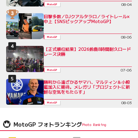
08-04
MotoGP
目撃多数／DJクアルタラロ／ライトレール×
中上【SNSピックアップMotoGP】
08-06
MotoGP
【正式順位結果】2026鈴鹿8時間耐久ロード
レース決勝
07-06
MotoGP
勝利から遠ざかるヤマハ、マルティン＆小椋
藍加入に期待。メレガリ「プロジェクトに新
鮮な空気をもたらす」
08-03
MotoGP
MotoGP フォトランキング