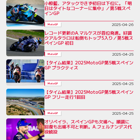
小椋藍、アタックできず初日は下位に。「明
日はタイトなコーナーに集中」／第5戦スペ
インGP
2025-04-26
MotoGP
レコード更新のA.マルケスが首位発進。好調
クアルタラロは転倒もトップ5入り／第5戦ス
ペインGP 初日
2025-04-25
MotoGP
【タイム結果】2025MotoGP第5戦スペイン
GP プラクティス
2025-04-25
MotoGP
【タイム結果】2025MotoGP第5戦スペイン
GP フリー走行1回目
2025-04-25
MotoGP
オリベイラ、スペインGPも欠場へ。順調に
回復も出場不可と判断。A.フェルナンデス代
役続投