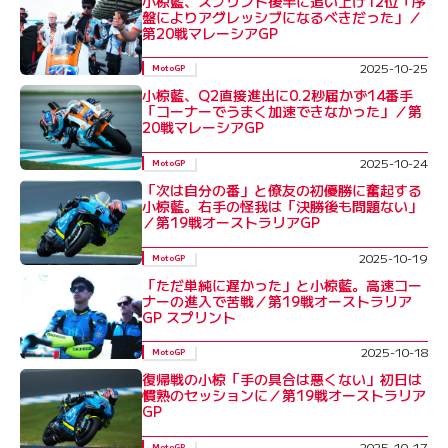
小椋藍、スプリント後半に追い上げ12位「序
盤によりアグレッシブになるべきだった」／
第20戦マレーシアGP
2025-10-25
MotoGP
小椋藍、Q2直接進出に0.2秒届かず14番手
「コーナーでうまく加速できなかった」／第
20戦マレーシアGP
2025-10-24
MotoGP
「次は自分の番」と僚友の初優勝に奮起する
小椋藍。右手の怪我は「決勝後も問題ない」
／第19戦オーストラリアGP
2025-10-19
MotoGP
「ただ単純に遅かった」と小椋藍。高速コー
ナーの進入で苦戦／第19戦オーストラリア
GP スプリント
2025-10-18
MotoGP
復帰戦の小椋「手の具合は悪くない」初日は
慣熟のセッションに／第19戦オーストラリア
GP
2025-10-17
MotoGP