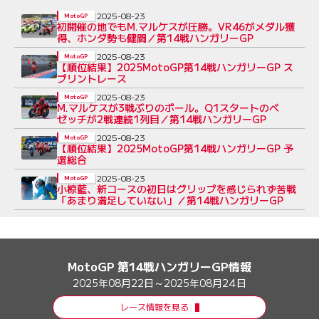
2025-08-23
MotoGP
初開催の地でもM.マルケスが圧勝。VR46がメダル獲
得、ホンダ勢も健闘／第14戦ハンガリーGP
2025-08-23
MotoGP
【順位結果】2025MotoGP第14戦ハンガリーGP ス
プリントレース
2025-08-23
MotoGP
M.マルケスが3戦ぶりのポール。Q1スタートのベ
ゼッチが2戦連続1列目／第14戦ハンガリーGP
2025-08-23
MotoGP
【順位結果】2025MotoGP第14戦ハンガリーGP 予
選総合
2025-08-23
MotoGP
小椋藍、新コースの初日はグリップを感じられず苦戦
「あまり満足していない」／第14戦ハンガリーGP
MotoGP 第14戦ハンガリーGP情報
2025年08月22日～2025年08月24日
レース情報を見る