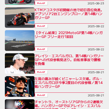
2025-08-23
MotoGP
KTMアコスタが初開催の地で初日首位発進。
アプリリア2台エンジンブロー／第14戦ハン
ガリーGP
2025-08-22
MotoGP
【タイム結果】2025MotoGP第14戦ハンガ
リーGP フリー走行1回目
2025-08-22
MotoGP
アレイシ・エスパルガロ、第14戦ハンガリー
GPへの代役参戦見送り。自転車事故で腰椎
を負傷
2025-08-21
MotoGP
左肩の痛みが続くビニャーレス欠場。ポル・
エスパルガロが今季2度目の代役参戦／第14
戦ハンガリーGP
2025-08-21
MotoGP
チャントラ、オーストリアGPからの2連戦欠
場。ハンガリーGPではアレイシ・エスパル