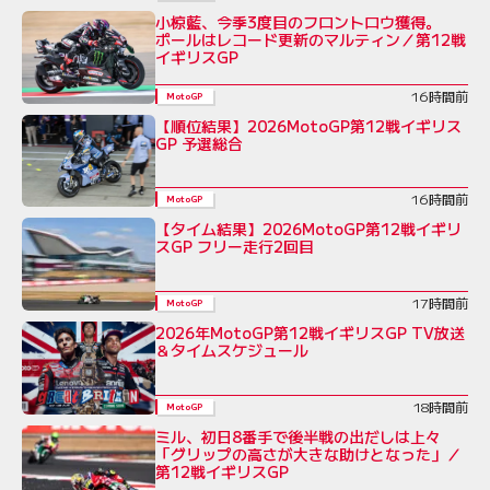
小椋藍、今季3度目のフロントロウ獲得。
ポールはレコード更新のマルティン／第12戦
イギリスGP
16時間前
MotoGP
【順位結果】2026MotoGP第12戦イギリス
GP 予選総合
16時間前
MotoGP
【タイム結果】2026MotoGP第12戦イギリ
スGP フリー走行2回目
17時間前
MotoGP
2026年MotoGP第12戦イギリスGP TV放送
＆タイムスケジュール
18時間前
MotoGP
ミル、初日8番手で後半戦の出だしは上々
「グリップの高さが大きな助けとなった」／
第12戦イギリスGP