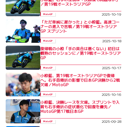
／第19戦オーストラリアGP
2025-10-19
MotoGP
「ただ単純に遅かった」と小椋藍。高速コー
ナーの進入で苦戦／第19戦オーストラリア
GP スプリント
2025-10-18
MotoGP
復帰戦の小椋「手の具合は悪くない」初日は
慣熟のセッションに／第19戦オーストラリア
GP
2025-10-17
MotoGP
小椋藍、第19戦オーストラリアGPで復帰
へ。右手首骨折の影響で日本GP決勝から2戦
欠場／MotoGP
2025-10-16
MotoGP
小椋藍、決勝レースを欠場。スプリントで入
賞も右手骨折の症状悪化で回復を優先／
MotoGP第17戦日本GP
2025-09-28
MotoGP