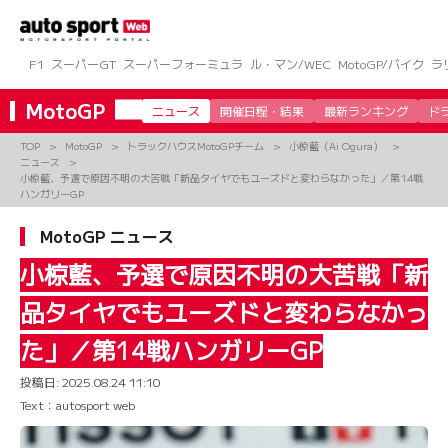
コ
ン
テ
ン
F1
スーパーGT
スーパーフォーミュラ
ル・マン/WEC
MotoGP/バイク
ラ
ツ
へ
MotoGP
ニュース
開催日程・結果
最新ランキング
ド
ス
キ
TOP
MotoGP
トラックハウスMotoGPチーム
小椋藍（Ai Ogura）
ッ
ニュース
プ
小椋藍、予選で原因不明の大苦戦「新品タイヤでもユーズドと変わらなかった」／第14戦
ハンガリーGP
MotoGP ニュース
小椋藍、予選で原因不明の大苦戦「新
品タイヤでもユーズドと変わらなかっ
た」／第14戦ハンガリーGP
投稿日:
2025.08.24 11:10
Text：autosport web