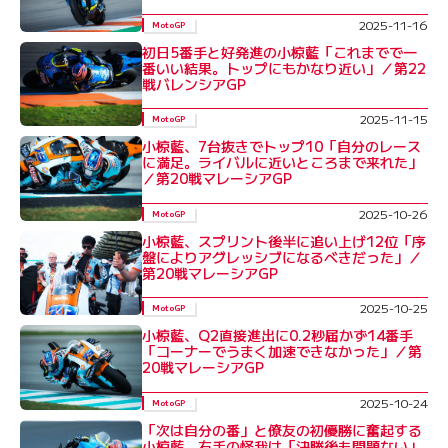
2025-11-16
MotoGP
初日5番手と好発進の小椋藍「これまでで一
番いい結果。トップにもかなり近い」／第22
戦バレンシアGP
2025-11-15
MotoGP
小椋藍、7台抜きでトップ10「自分のレース
に満足。ライバルに近いところまで来れた」
／第20戦マレーシアGP
2025-10-26
MotoGP
小椋藍、スプリント後半に追い上げ12位「序
盤によりアグレッシブになるべきだった」／
第20戦マレーシアGP
2025-10-25
MotoGP
小椋藍、Q2直接進出に0.2秒届かず14番手
「コーナーでうまく加速できなかった」／第
20戦マレーシアGP
2025-10-24
MotoGP
「次は自分の番」と僚友の初優勝に奮起する
小椋藍。右手の怪我は「決勝後も問題ない」