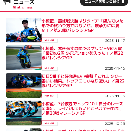
ニュース
ニュースをもっと見る
小椋藍、最終戦決勝はリタイア「望んでいた
形での終わり方ではないが、競争力には満
足」／第22戦バレンシアGP
2025-11-17
MotoGP
小椋藍、巻き返す展開でスプリント9位入賞
「最初の2周でポジションを失った」／第22
戦バレンシアGP
2025-11-16
MotoGP
初日5番手と好発進の小椋藍「これまでで一
番いい結果。トップにもかなり近い」／第22
戦バレンシアGP
2025-11-15
MotoGP
小椋藍、7台抜きでトップ10「自分のレース
に満足。ライバルに近いところまで来れた」
／第20戦マレーシアGP
2025-10-26
MotoGP