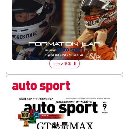
倒す相手を、信じてる。小林利徠斗 × 野村勇斗
【FORMATION LAP Produced by auto sport】
2026 Episode 2
もっと見る