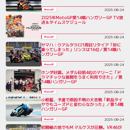
2025-08-24
MotoGP
2025年MotoGP第14戦ハンガリーGP TV放
送＆タイムスケジュール
2025-08-24
MotoGP
ヤマハ：クアルタラロ1周目リタイア「砂に
乗ってしまった」リンスは16位／第14戦ハ
ンガリーGP
2025-08-24
MotoGP
ホンダ好調。メダル目前4位のマリーニ「ド
ラマチックな展開をうまく利用できた」／第
14戦ハンガリーGP
2025-08-24
MotoGP
小椋藍、予選で原因不明の大苦戦「新品タイ
ヤでもユーズドと変わらなかった」／第14戦
ハンガリーGP
2025-08-24
MotoGP
初開催の地でもM.マルケスが圧勝。VR46が