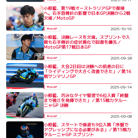
小椋藍、第19戦オーストラリアGPで復帰
へ。右手首骨折の影響で日本GP決勝から2戦
欠場／MotoGP
2025-10-16
MotoGP
小椋藍、決勝レースを欠場。スプリントで入
賞も右手骨折の症状悪化で回復を優先／
MotoGP第17戦日本GP
2025-09-28
MotoGP
小椋藍、大会2日目は決勝への前進の日に
「ライディングで大きく改善できた」／第16
戦サンマリノGP
2025-09-14
MotoGP
小椋藍、巧みなタイヤ管理で6位入賞「終盤
まで強さを発揮できた」／第15戦カタルー
ニャGP 決勝
2025-09-08
MotoGP
小椋藍、スタートで後退も9位入賞「序盤で
アグレッシブになる必要がある」／第15戦カ
タルーニャGP スプリント