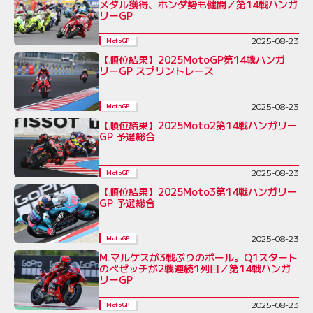
メダル獲得、ホンダ勢も健闘／第14戦ハンガ
リーGP
2025-08-23
MotoGP
【順位結果】2025MotoGP第14戦ハンガ
リーGP スプリントレース
2025-08-23
MotoGP
【順位結果】2025Moto2第14戦ハンガリー
GP 予選総合
2025-08-23
MotoGP
【順位結果】2025Moto3第14戦ハンガリー
GP 予選総合
2025-08-23
MotoGP
M.マルケスが3戦ぶりのポール。Q1スタート
のベゼッチが2戦連続1列目／第14戦ハンガ
リーGP
2025-08-23
MotoGP