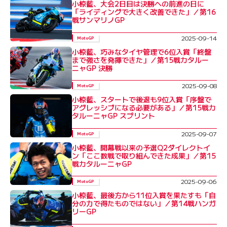
小椋藍、大会2日目は決勝への前進の日に
「ライディングで大きく改善できた」／第16
戦サンマリノGP
2025-09-14
MotoGP
小椋藍、巧みなタイヤ管理で6位入賞「終盤
まで強さを発揮できた」／第15戦カタルー
ニャGP 決勝
2025-09-08
MotoGP
小椋藍、スタートで後退も9位入賞「序盤で
アグレッシブになる必要がある」／第15戦カ
タルーニャGP スプリント
2025-09-07
MotoGP
小椋藍、開幕戦以来の予選Q2ダイレクトイ
ン「ここ数戦で取り組んできた成果」／第15
戦カタルーニャGP
2025-09-06
MotoGP
小椋藍、最後方から11位入賞を果たすも「自
分の力で得たものではない」／第14戦ハンガ
リーGP