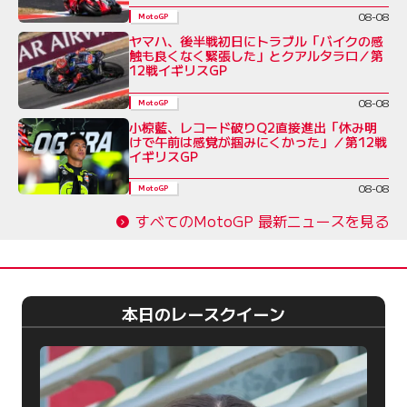
08-08
MotoGP
ヤマハ、後半戦初日にトラブル「バイクの感
触も良くなく緊張した」とクアルタラロ／第
12戦イギリスGP
08-08
MotoGP
小椋藍、レコード破りQ2直接進出「休み明
けで午前は感覚が掴みにくかった」／第12戦
イギリスGP
08-08
MotoGP
すべてのMotoGP 最新ニュースを見る
本日のレースクイーン