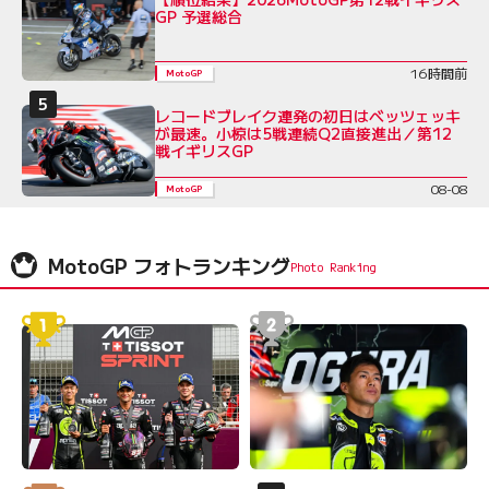
GP 予選総合
16時間前
MotoGP
レコードブレイク連発の初日はベッツェッキ
が最速。小椋は5戦連続Q2直接進出／第12
戦イギリスGP
08-08
MotoGP
MotoGP フォトランキング