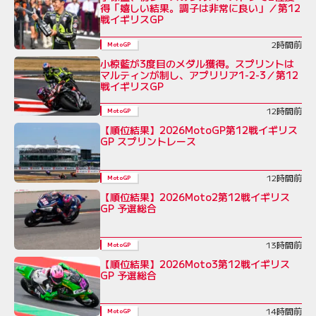
得「嬉しい結果。調子は非常に良い」／第12
戦イギリスGP
2時間前
MotoGP
小椋藍が3度目のメダル獲得。スプリントは
マルティンが制し、アプリリア1-2-3／第12
戦イギリスGP
12時間前
MotoGP
【順位結果】2026MotoGP第12戦イギリス
GP スプリントレース
12時間前
MotoGP
【順位結果】2026Moto2第12戦イギリス
GP 予選総合
13時間前
MotoGP
【順位結果】2026Moto3第12戦イギリス
GP 予選総合
14時間前
MotoGP