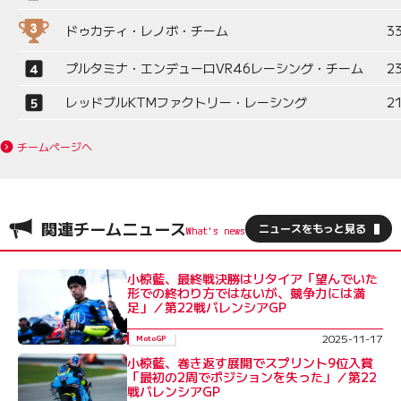
ドゥカティ・レノボ・チーム
3
プルタミナ・エンデューロVR46レーシング・チーム
2
レッドブルKTMファクトリー・レーシング
2
チームページへ
関連チームニュース
ニュースをもっと見る
小椋藍、最終戦決勝はリタイア「望んでいた
形での終わり方ではないが、競争力には満
足」／第22戦バレンシアGP
2025-11-17
MotoGP
小椋藍、巻き返す展開でスプリント9位入賞
「最初の2周でポジションを失った」／第22
戦バレンシアGP