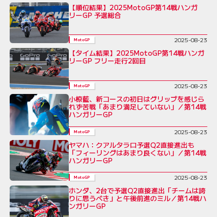
【順位結果】2025MotoGP第14戦ハンガ
リーGP 予選総合
2025-08-23
MotoGP
【タイム結果】2025MotoGP第14戦ハンガ
リーGP フリー走行2回目
2025-08-23
MotoGP
小椋藍、新コースの初日はグリップを感じら
れず苦戦「あまり満足していない」／第14戦
ハンガリーGP
2025-08-23
MotoGP
ヤマハ：クアルタラロ予選Q2直接進出も
「フィーリングはあまり良くない」／第14戦
ハンガリーGP
2025-08-23
MotoGP
ホンダ、2台で予選Q2直接進出「チームは誇
りに思うべき」と午後前進のミル／第14戦ハ
ンガリーGP