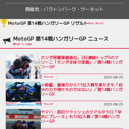
開催地：
バラトンパーク・サーキット
MotoGP 第14戦ハンガリーGP リザルト
Race Result
MotoGP 第14戦ハンガリーGP ニュース
ホンダ移籍後最高位。2日連続トップ5のマ
リーニ「ホンダ全体で改善」／第14戦ハンガ
リーGP
2025-08-25
MotoGP
小椋藍、最後方から11位入賞を果たすも「自
分の力で得たものではない」／第14戦ハンガ
リーGP
2025-08-25
MotoGP
ヤマハ：前日クラッシュのクアルタラロ「早
めにブレーキ」も10位入賞／第14戦ハンガ
リーGP