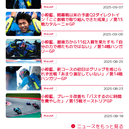
2025-09-07
MotoGP
小椋藍、開幕戦以来の予選Q2ダイレクトイ
ン「ここ数戦で取り組んできた成果」／第15
戦カタルーニャGP
2025-09-06
MotoGP
小椋藍、最後方から11位入賞を果たすも「自
分の力で得たものではない」／第14戦ハンガ
リーGP
2025-08-25
MotoGP
小椋藍、新コースの初日はグリップを感じら
れず苦戦「あまり満足していない」／第14戦
ハンガリーGP
2025-08-23
MotoGP
小椋藍、ブレーキ改善も「パスするのに時間
を費やした」／第13戦オーストリアGP
2025-08-18
MotoGP
ニュースをもっと見る