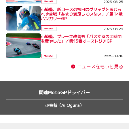
2025-08-25
MotoGP
小椋藍、新コースの初日はグリップを感じら
れず苦戦「あまり満足していない」／第14戦
ハンガリーGP
2025-08-23
MotoGP
小椋藍、ブレーキ改善も「パスするのに時間
を費やした」／第13戦オーストリアGP
2025-08-18
MotoGP
ニュースをもっと見る
関連MotoGPドライバー
小椋藍（Ai Ogura）