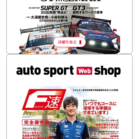
［ SUPER GT 熱闘“再点火”特集 ］
RE:IGNITION
詳細を見る