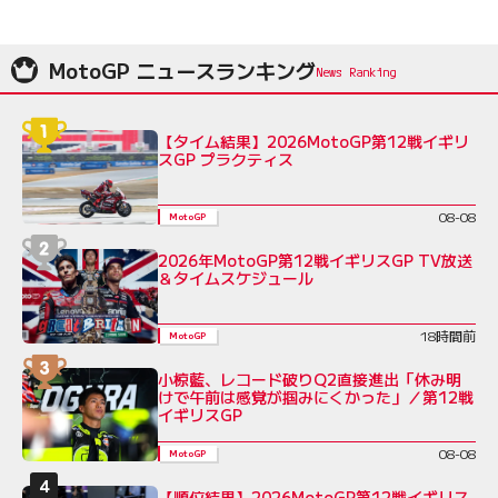
MotoGP ニュースランキング
【タイム結果】2026MotoGP第12戦イギリ
スGP プラクティス
08-08
MotoGP
2026年MotoGP第12戦イギリスGP TV放送
＆タイムスケジュール
18時間前
MotoGP
小椋藍、レコード破りQ2直接進出「休み明
けで午前は感覚が掴みにくかった」／第12戦
イギリスGP
08-08
MotoGP
【順位結果】2026MotoGP第12戦イギリス