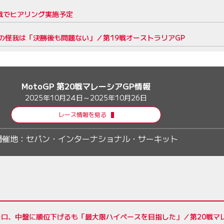
戦でヒアリング実施予定
の怪我は「決勝後も問題ない」／第19戦オーストラリアGP
MotoGP 第20戦マレーシアGP情報
2025年10月24日～2025年10月26日
レース情報を見る
開催地：
セパン・インターナショナル・サーキット
ロ、中盤に順位下げるも「最大限ハイペースを目指した」／第20戦マ