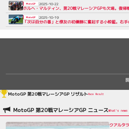
2025-10-22
MotoGP
ホルヘ・マルティン、第20戦マレーシアGPも欠場。復帰
2025-10-19
MotoGP
「次は自分の番」と僚友の初優勝に奮起する小椋藍。右手
MotoGP 第20戦マレーシアGP リザルト
Race Result
MotoGP 第20戦マレーシアGP ニュース
クアルタラ