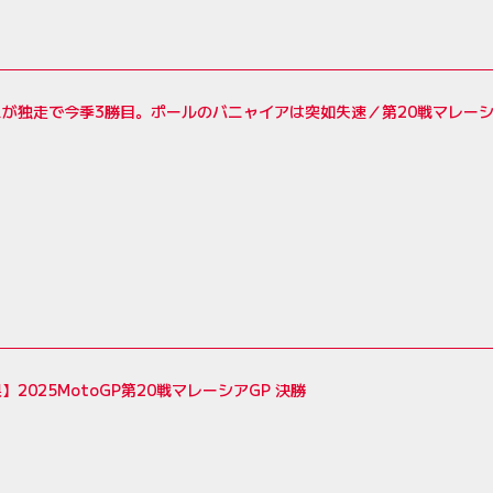
スが独走で今季3勝目。ポールのバニャイアは突如失速／第20戦マレーシ
】2025MotoGP第20戦マレーシアGP 決勝