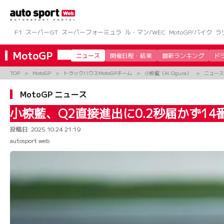
コ
ン
テ
ン
F1
スーパーGT
スーパーフォーミュラ
ル・マン/WEC
MotoGP/バイク
ラ
ツ
へ
MotoGP
ニュース
開催日程・結果
最新ランキング
ド
ス
キ
TOP
MotoGP
トラックハウスMotoGPチーム
小椋藍（Ai Ogura）
ニュース
ッ
プ
MotoGP ニュース
小椋藍、Q2直接進出に0.2秒届かず1
投稿日:
2025.10.24 21:19
autosport web