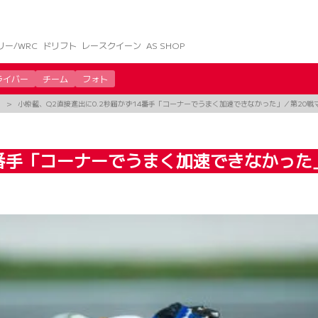
リー/WRC
ドリフト
レースクイーン
AS SHOP
ライバー
チーム
フォト
小椋藍、Q2直接進出に0.2秒届かず14番手「コーナーでうまく加速できなかった」／第20戦
4番手「コーナーでうまく加速できなかった