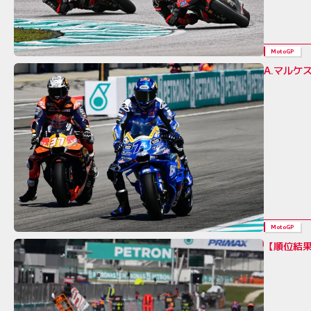
MotoGP
A.マルケ
MotoGP
【順位結果